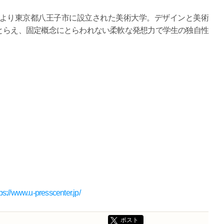
により東京都八王子市に設立された美術大学。デザインと美術
とらえ、固定概念にとらわれない柔軟な発想力で学生の独自性
tps://www.u-presscenter.jp/
ポスト