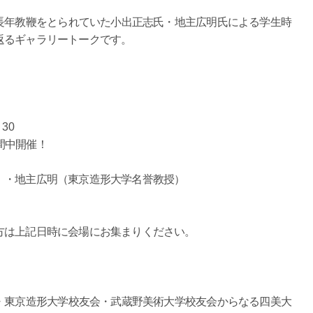
長年教鞭をとられていた小出正志氏・地主広明氏による学生時
返るギャラリートークです。
30
）期間中開催！
）・地主広明（東京造形大学名誉教授）
方は上記日時に会場にお集まりください。
・東京造形大学校友会・武蔵野美術大学校友会からなる四美大