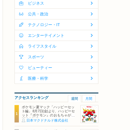
ビジネス
公共・政治
テクノロジー・IT
エンターテイメント
ライフスタイル
スポーツ
ビューティー
医療・科学
アクセスランキング
週間
月間
ポケモン夏マック「ハッピーセッ
ト編」 8月7日(金)より、ハッピーセ
ット『ポケモン』のおもちゃが期
間限定登場
日本マクドナルド株式会社