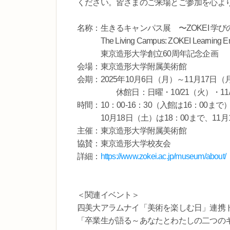
ください。皆さまのご来場とご参加を心よ
名称：生きるキャンパス展 〜ZOKEI 学
The Living Campus: ZOKEI Learning Envi
東京造形大学創立60周年記念企画
会場：東京造形大学附属美術館
会期：2025年10月6日（月）～11月17日（
休館日：日曜・10/21（火）・11/3
時間：10：00-16：30（入館は16：00ま
10月18日（土）は18：00まで、11月1
主催：東京造形大学附属美術館
協賛：東京造形大学校友会
詳細：
https://www.zokei.ac.jp/museum/about/
＜関連イベント＞
四美大アラムナイ「美術を楽しむ日」連携
「卒業生が語る～あなたとわたしの二つの