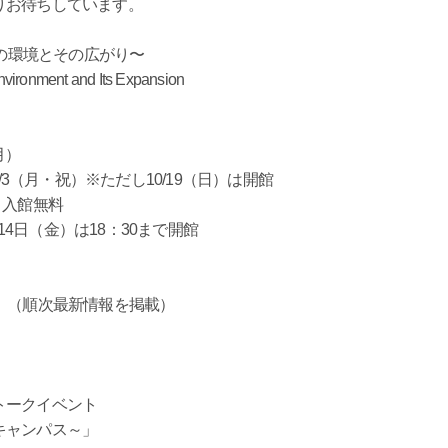
りお待ちしています。
びの環境とその広がり〜
ronment and Its Expansion
月）
（月・祝）※ただし10/19（日）は開館
で）入館無料
4日（金）は18：30まで開館
（順次最新情報を掲載）
トークイベント
キャンパス～」