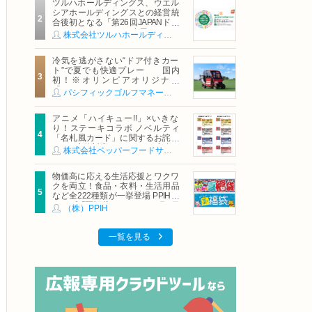
ツルハホールディングス、ウエル
シアホールディングスとの経営統
合後初となる「第26回JAPANドラ
ッグストアショー」に出展
株式会社ツルハホールディングス
冷気を逃がさない“ドア付きカー
ト”で夏でも快適プレー 国内
初！※オリンピアオリジナル
「AirCon Cart（エアコンカー
パシフィックゴルフマネージメント株式会社
ト）」導入 | ＰＧＭ
アニメ「ハイキュー!!」×いきな
り！ステーキコラボ ノベルティ
「名札風カード」に関するお詫び
および交換対応についてのご案内
株式会社ペッパーフードサービス
物価高に応える生活応援とワクワ
クを両立！食品・衣料・生活用品
など全222種類が一挙登場 PPIHグ
ループ「夏福袋」＆セール 8月6日
（株）PPIH
(木)より順次スタート
一覧を見る