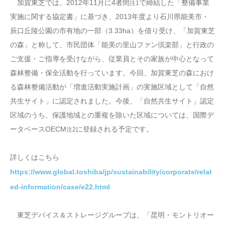
加賀東芝では、2012年11月に4者間
で締結した「整備事業
注1
実施に関する協定書」に基づき、2013年度より石川県能美市・
辰口丘陵公園の市有地の一部（3.33ha）を借り受け、「加賀東芝
の森」と称して、市民団体「能美の里山ファン倶楽部」と行政の
ご支援・ご指導を受けながら、従業員とその家族が中心となって
森林整備・保全活動を行っています。今回、加賀東芝の森におけ
る森林整備活動が「増進活動実施計画」の実施区域として「自然
共生サイト」に認定されました。今後、「自然共生サイト」認定
区域のうち、保護地域との重複を除いた区域については、国際デ
ータベースOECM
に登録される予定です。
注2
詳しくはこちら
https://www.global.toshiba/jp/sustainability/corporate/relat
ed-information/case/e22.html
東芝デバイス＆ストレージグループは、「昆明・モントリオー