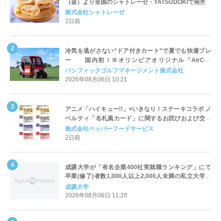
（金）より全国のシャトレーゼ・YATSUDOKIで発売
株式会社シャトレーゼ
2日前
冷気を逃がさない“ドア付きカート”で夏でも快適プレ
ー 国内初！※オリンピアオリジナル「AirCon
Cart（エアコンカート）」導入 | ＰＧＭ
パシフィックゴルフマネージメント株式会社
2026年08月06日 10:21
アニメ「ハイキュー!!」×いきなり！ステーキコラボ ノ
ベルティ「名札風カード」に関するお詫びおよび交換
対応についてのご案内
株式会社ペッパーフードサービス
2日前
成蹊大学が「有名企業400社実就職ランキング」にて
卒業(修了)者数1,000人以上2,000人未満の私立大学で
全国第1位を獲得！～実就職率は26.5%（前年比＋
成蹊大学
4.3pt）に伸長、東京の私立大学でも10位にランクイン
2026年08月06日 11:20
～