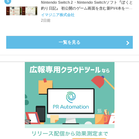
Nintendo Switch 2・Nintendo Switchソフト『ぼくと
釣り日記』 初公開のゲーム画面を含む新PV4本を一挙
公開！
イマジニア株式会社
2日前
一覧を見る