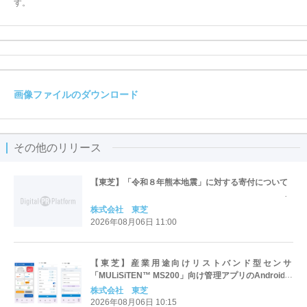
す。
画像ファイルのダウンロード
その他のリリース
【東芝】「令和８年熊本地震」に対する寄付について
株式会社 東芝
2026年08月06日 11:00
【東芝】産業用途向けリストバンド型センサ
「MULiSiTEN™ MS200」向け管理アプリのAndroid版
を提供開始
株式会社 東芝
2026年08月06日 10:15