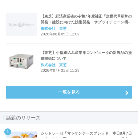
【東芝】経済産業省の令和7年度補正「次世代革新炉の
開発・建設に向けた技術開発・サプライチェーン構築
支援事業」に採択
株式会社 東芝
2026年08月05日 12:09
【東芝】小型組込み産業用コンピュータの新製品の提
供開始について
株式会社 東芝
2026年07月31日 11:29
一覧を見る
話題のリリース
シャトレーゼ「マッケンチーズブレッド」本日8月7日