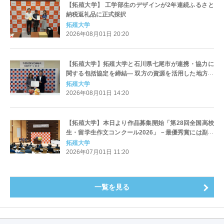
【拓殖⼤学】 ⼯学部⽣のデザインが2年連続ふるさと
納税返礼品に正式採択
拓殖大学
2026年08月01日 20:20
【拓殖大学】拓殖大学と石川県七尾市が連携・協力に
関する包括協定を締結― 双方の資源を活用した地方創
生の実現および教育・学術研を推進 ―
拓殖大学
2026年08月01日 14:20
【拓殖大学】本日より作品募集開始「第28回全国高校
生・留学生作文コンクール2026」－最優秀賞には副賞
20万円！
拓殖大学
2026年07月01日 11:20
一覧を見る