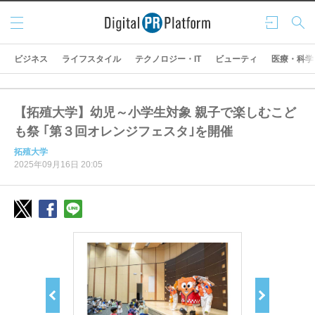
メニ
ログ
検索
ュー
イン
ビジネス
ライフスタイル
テクノロジー・IT
ビューティ
医療・科学
【拓殖大学】幼児～小学生対象 親子で楽しむこど
も祭 ｢第３回オレンジフェスタ｣を開催
拓殖大学
2025年09月16日 20:05