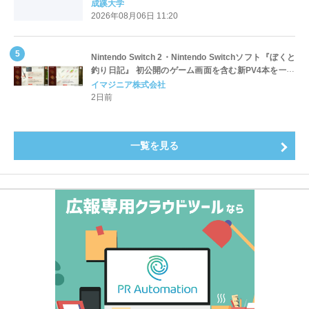
全国第1位を獲得！～実就職率は26.5%（前年比＋
成蹊大学
4.3pt）に伸長、東京の私立大学でも10位にランクイン
2026年08月06日 11:20
～
Nintendo Switch 2・Nintendo Switchソフト『ぼくと
釣り日記』 初公開のゲーム画面を含む新PV4本を一挙
公開！
イマジニア株式会社
2日前
一覧を見る