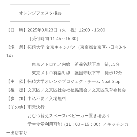
━━━━━━━━━━━━━━
オレンジフェスタ概要
━━━━━━━━━━━━━━
【日 時】2025年9月23日（火・祝）12:00～16:00
［受付時間 11:45～15:30］
【場 所】拓殖大学 文京キャンパス（東京都文京区小日向3-4-
14）
東京メトロ丸ノ内線 茗荷谷駅下車 徒歩3分
東京メトロ有楽町線 護国寺駅下車 徒歩12分
【主 催】拓殖大学オレンジプロジェクトチーム Next Step
【後 援】文京区／文京区社会福祉協議会／文京区教育委員会
【参 加】申込不要／入場無料
【その他】雨天決行
おむつ替えスペース/ベビーカー置き場あり
学生食堂利用可能（11：00～15：00）／キッチンカ
ー出店有り