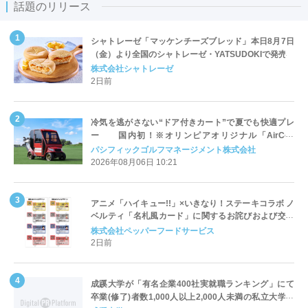
話題のリリース
シャトレーゼ「マッケンチーズブレッド」本日8月7日
（金）より全国のシャトレーゼ・YATSUDOKIで発売
株式会社シャトレーゼ
2日前
冷気を逃がさない“ドア付きカート”で夏でも快適プレ
ー 国内初！※オリンピアオリジナル「AirCon
Cart（エアコンカート）」導入 | ＰＧＭ
パシフィックゴルフマネージメント株式会社
2026年08月06日 10:21
アニメ「ハイキュー!!」×いきなり！ステーキコラボ ノ
ベルティ「名札風カード」に関するお詫びおよび交換
対応についてのご案内
株式会社ペッパーフードサービス
2日前
成蹊大学が「有名企業400社実就職ランキング」にて
卒業(修了)者数1,000人以上2,000人未満の私立大学で