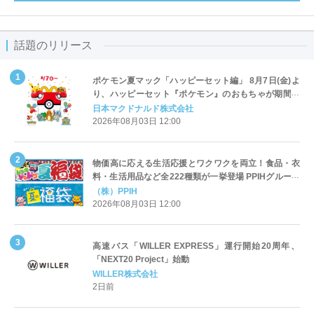
話題のリリース
ポケモン夏マック「ハッピーセット編」 8月7日(金)よ
り、ハッピーセット『ポケモン』のおもちゃが期間限
定登場
日本マクドナルド株式会社
2026年08月03日 12:00
物価高に応える生活応援とワクワクを両立！食品・衣
料・生活用品など全222種類が一挙登場 PPIHグループ
「夏福袋」＆セール 8月6日(木)より順次スタート
（株）PPIH
2026年08月03日 12:00
高速バス「WILLER EXPRESS」運行開始20周年、
「NEXT20 Project」始動
WILLER株式会社
2日前