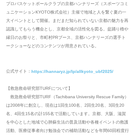
プロバスケットボールクラブの京都ハンナリーズ（スポーツコミ
ュニケーションKYOTO株式会社）主催で地域と人を繋ぐ夏の一
大イベントとして開催。まだまだ知られていない京都の魅力を再
認識してもらう機会とし、京都全域の活性化を図る。盆踊り櫓や
縁日のお祭りと、市町村PRブース、京都ハンナリーズの選手ト
ークショーなどのコンテンツが用意されている。
公式サイト：
https://hannaryz.jp/lp/allkyoto_ubf2025/
【救急救命研究部TURFについて】
救急救命研究部TURF（Tachibana University Rescue Family）
は2008年に創立し、現在は1回生100名、2回生20名、3回生20
名、4回生15名の計155名で活動しています。京都、大阪、滋賀
を中心とした地域で心肺蘇生法の普及活動や各種イベントの救護
活動、医療従事者向け勉強会での補助活動などを年間60回程度行