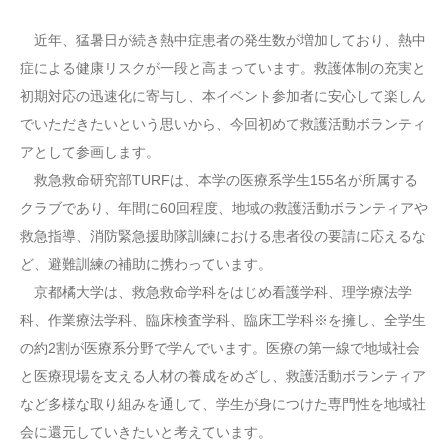
近年、猛暑日が続き熱中症患者の発生数が増加しており、熱中
症による健康リスクが一段と高まっています。救護体制の充実と
初期対応の迅速化に寄与し、本イベント参加者に安心して楽しん
でいただきたいという思いから、今回初めて救護活動ボランティ
アとして参画します。
救急救命研究部TURFは、本学の医療系学生155名が所属する
クラブであり、年間に60回程度、地域の救護活動ボランティアや
救急指導、消防緊急援助隊訓練における患者役の要請に応えるな
ど、避難訓練の補助に携わっています。
京都橘大学は、救急救命学科をはじめ看護学科、理学療法学
科、作業療法学科、臨床検査学科、臨床工学科※を擁し、全学生
の約2割が医療系分野で学んでいます。医療の第一線で地域社会
と医療現場を支える人材の養成をめざし、救護活動ボランティア
など多様な取り組みを通して、学生が身につけた専門性を地域社
会に還元していきたいと考えています。