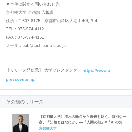
▼本件に関する問い合わせ先
京都橘大学 企画部 広報課
住所：〒607-8175 京都市山科区大宅山田町３４
TEL：075-574-4112
FAX：075-574-4151
メール：pub@tachibana-u.ac.jp
【リリース発信元】 大学プレスセンター
https://www.u-
presscenter.jp/
その他のリリース
【京都橘大学】清水の舞台から未来を紡ぐ、特別な一
夜。「知性とはなにか。―『人間の知』×『AI の知』
×『仏教の知』から考える―」京都橘大学 新学部新学
京都橘大学