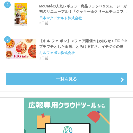
McCaféの人気レギュラー商品フラッペ＆スムージーが
初のリニューアル！「クッキー＆クリームチョコフラ
ッペ」「マンゴースムージー」8月5日（水）から販売
日本マクドナルド株式会社
開始
2日前
【キル フェ ボン】＜フェア開催のお知らせ＞FIG fair
プチプチとした食感、とろける甘さ、イチジクの魅力
をたっぷりと。新作を含め、イチジク尽くしの全4種が
キルフェボン株式会社
登場8月20日（木）スタート
1日前
一覧を見る