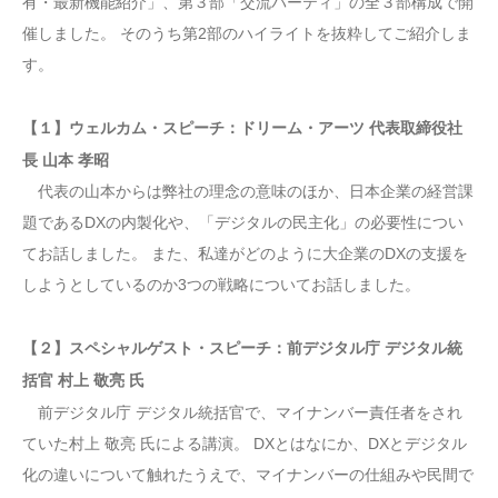
有・最新機能紹介」、第３部「交流パーティ」の全３部構成で開
催しました。 そのうち第2部のハイライトを抜粋してご紹介しま
す。
【１】ウェルカム・スピーチ：ドリーム・アーツ 代表取締役社
長 山本 孝昭
代表の山本からは弊社の理念の意味のほか、日本企業の経営課
題であるDXの内製化や、「デジタルの民主化」の必要性につい
てお話しました。 また、私達がどのように大企業のDXの支援を
しようとしているのか3つの戦略についてお話しました。
【２】スペシャルゲスト・スピーチ：前デジタル庁 デジタル統
括官 村上 敬亮 氏
前デジタル庁 デジタル統括官で、マイナンバー責任者をされ
ていた村上 敬亮 氏による講演。 DXとはなにか、DXとデジタル
化の違いについて触れたうえで、マイナンバーの仕組みや民間で