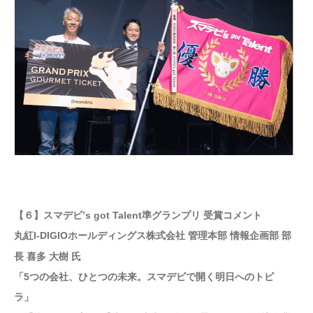
【６】スマデビ’s got Talent準グランプリ 受賞コメント
丸紅I-DIGIOホールディングス株式会社 管理本部 情報企画部 部
長 喜多 大樹 氏
「5つの会社、ひとつの未来。スマデビで開く明日へのトビ
ラ」