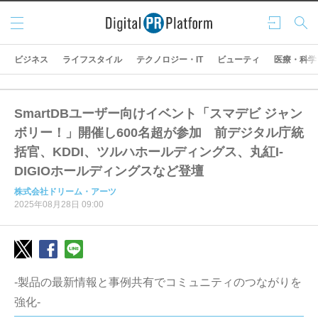
メニ
ログ
検索
ュー
イン
ビジネス
ライフスタイル
テクノロジー・IT
ビューティ
医療・科学
SmartDBユーザー向けイベント「スマデビ ジャン
ボリー！」開催し600名超が参加 前デジタル庁統
括官、KDDI、ツルハホールディングス、丸紅I-
DIGIOホールディングスなど登壇
株式会社ドリーム・アーツ
2025年08月28日 09:00
-製品の最新情報と事例共有でコミュニティのつながりを
強化-