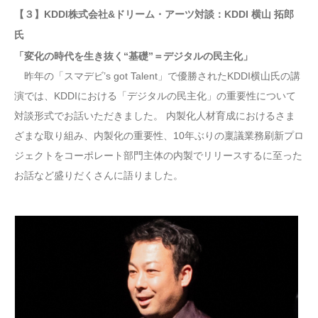
【３】KDDI株式会社&ドリーム・アーツ対談：KDDI 横山 拓郎
氏
「変化の時代を生き抜く“基礎”＝デジタルの民主化」
昨年の「スマデビ’s got Talent」で優勝されたKDDI横山氏の講
演では、KDDIにおける「デジタルの民主化」の重要性について
対談形式でお話いただきました。 内製化人材育成におけるさま
ざまな取り組み、内製化の重要性、10年ぶりの稟議業務刷新プロ
ジェクトをコーポレート部門主体の内製でリリースするに至った
お話など盛りだくさんに語りました。