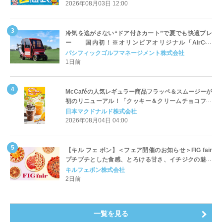
2026年08月03日 12:00
冷気を逃がさない“ドア付きカート”で夏でも快適プレ
ー 国内初！※オリンピアオリジナル「AirCon
Cart（エアコンカート）」導入 | ＰＧＭ
パシフィックゴルフマネージメント株式会社
1日前
McCaféの人気レギュラー商品フラッペ＆スムージーが
初のリニューアル！「クッキー＆クリームチョコフラ
ッペ」「マンゴースムージー」8月5日（水）から販売
日本マクドナルド株式会社
開始
2026年08月04日 04:00
【キル フェ ボン】＜フェア開催のお知らせ＞FIG fair
プチプチとした食感、とろける甘さ、イチジクの魅力
をたっぷりと。新作を含め、イチジク尽くしの全4種が
キルフェボン株式会社
登場8月20日（木）スタート
2日前
一覧を見る