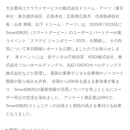
大企業向けクラウドサービスの株式会社ドリーム・アーツ（東京
本社：東京都渋谷区、広島本社：広島県広島市、代表取締役社
長：山本 孝昭、以下 ドリーム・アーツ）は、2025年7月23日に
SmartDB(R)（スマートデービー）のユーザーとパートナーが集
うイベント「スマデビ ジャンボリー！2025」を開催し、その内
容について本日開催レポートを公開しましたのでお知らせしま
す。 本イベントには、前デジタル庁統括官、KDDI株式会社、株
式会社ツルハホールディングス、丸紅I-DIGIOホールディングス
株式会社などが登壇し、最新の業務デジタル化事例やノーコード
開発の取り組みを共有。 全国から600名を超える参加者が集ま
り、SmartDB(R)の最新情報や活用ノウハウを学ぶとともにユー
ザー同士の交流を深めました。 アンケート満足度は99%で、
SmartDB(R)コミュニティの活発さと期待の高さを裏付ける結果
となりました。
▶︎開催レポートはこちら：