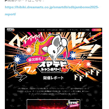
https://hibiki.dreamarts.co.jp/smartdb/sdbjamboree2025-
report/