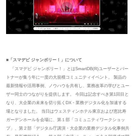
■「スマデビ ジャンボリー！」について
「スマデビ ジャンボリー！」とはSmartDB(R)ユーザーとパー
トナーが集う年に一度の大規模コミュニティイベント。 製品の
最新情報や活用事例、ノウハウを共有し、業務改革の学びとユー
ザー同士のつながりを提供します。 今回は記念すべき第1回目と
なり、大企業の未来を切り拓くDX・業務デジタル化を加速する
場となりました。 当日はウェスティンホテル東京および恵比寿
ガーデンホールを会場に、第１部「コミュニティワークショッ
プ」、第２部「デジタル庁講演・大企業の業務デジタル化事例共