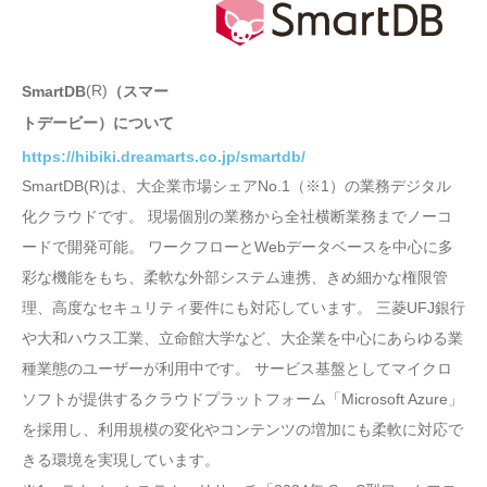
(R)
SmartDB
（スマー
トデービー）について
https://hibiki.dreamarts.co.jp/smartdb/
SmartDB(R)は、大企業市場シェアNo.1（※1）の業務デジタル
化クラウドです。 現場個別の業務から全社横断業務までノーコ
ードで開発可能。 ワークフローとWebデータベースを中心に多
彩な機能をもち、柔軟な外部システム連携、きめ細かな権限管
理、高度なセキュリティ要件にも対応しています。 三菱UFJ銀行
や大和ハウス工業、立命館大学など、大企業を中心にあらゆる業
種業態のユーザーが利用中です。 サービス基盤としてマイクロ
ソフトが提供するクラウドプラットフォーム「Microsoft Azure」
を採用し、利用規模の変化やコンテンツの増加にも柔軟に対応で
きる環境を実現しています。