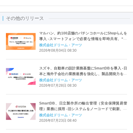
その他のリリース
マルハン、約100店舗のパチンコホールにShopらんを
導入 -スマートフォンで必要な情報を即時共有、“接
遇”の質を高める現場へ-
株式会社ドリーム・アーツ
2026年08月04日 08:30
スズキ、自動車の設計業務基盤にSmartDBを導入 -日
本と海外子会社の業務連携を強化し、製品開発力を向
上-
株式会社ドリーム・アーツ
2026年07月28日 08:30
SmartDB、日立製作所の輸出管理（安全保障貿易管
理）業務に採用 -旧システムをノーコードで刷新、約
5,000人が利用する基盤に-
株式会社ドリーム・アーツ
2026年07月23日 08:40