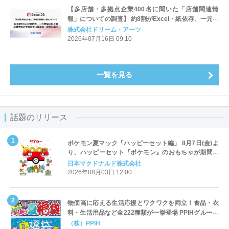
【多店舗・多拠点企業400名に聞いた「店舗関連情
報」についての調査】 約8割がExcel・紙依存、一元管
理できている企業は約2割。店舗・拠点情報の管理負荷
株式会社ドリーム・アーツ
は経営層・部長に集中
2026年07月16日 09:10
一覧を見る
話題のリリース
ポケモン夏マック「ハッピーセット編」 8月7日(金)よ
り、ハッピーセット『ポケモン』のおもちゃが期間限
定登場
日本マクドナルド株式会社
2026年08月03日 12:00
物価高に応える生活応援とワクワクを両立！食品・衣
料・生活用品など全222種類が一挙登場 PPIHグループ
「夏福袋」＆セール 8月6日(木)より順次スタート
（株）PPIH