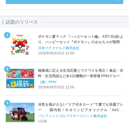
話題のリリース
ポケモン夏マック「ハッピーセット編」 8月7日(金)よ
り、ハッピーセット『ポケモン』のおもちゃが期間限
定登場
日本マクドナルド株式会社
2026年08月03日 12:00
物価高に応える生活応援とワクワクを両立！食品・衣
料・生活用品など全222種類が一挙登場 PPIHグループ
「夏福袋」＆セール 8月6日(木)より順次スタート
（株）PPIH
2026年08月03日 12:00
冷気を逃がさない“ドア付きカート”で夏でも快適プレ
ー 国内初！※オリンピアオリジナル「AirCon
Cart（エアコンカート）」導入 | ＰＧＭ
パシフィックゴルフマネージメント株式会社
1日前