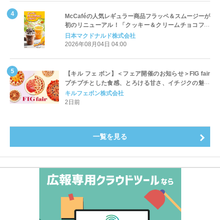
McCaféの人気レギュラー商品フラッペ＆スムージーが
初のリニューアル！「クッキー＆クリームチョコフラ
ッペ」「マンゴースムージー」8月5日（水）から販売
日本マクドナルド株式会社
開始
2026年08月04日 04:00
【キル フェ ボン】＜フェア開催のお知らせ＞FIG fair
プチプチとした食感、とろける甘さ、イチジクの魅力
をたっぷりと。新作を含め、イチジク尽くしの全4種が
キルフェボン株式会社
登場8月20日（木）スタート
2日前
一覧を見る