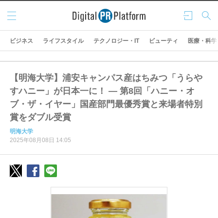
メニ
ログ
検索
ュー
イン
ビジネス
ライフスタイル
テクノロジー・IT
ビューティ
医療・科学
【明海大学】浦安キャンパス産はちみつ「うらや
すハニー」が日本一に！ ― 第8回「ハニー・オ
ブ・ザ・イヤー」国産部門最優秀賞と来場者特別
賞をダブル受賞
明海大学
2025年08月08日 14:05