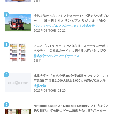
2日前
冷気を逃がさない“ドア付きカート”で夏でも快適プレ
ー 国内初！※オリンピアオリジナル「AirCon
Cart（エアコンカート）」導入 | ＰＧＭ
パシフィックゴルフマネージメント株式会社
2026年08月06日 10:21
アニメ「ハイキュー!!」×いきなり！ステーキコラボ ノ
ベルティ「名札風カード」に関するお詫びおよび交換
対応についてのご案内
株式会社ペッパーフードサービス
2日前
成蹊大学が「有名企業400社実就職ランキング」にて
卒業(修了)者数1,000人以上2,000人未満の私立大学で
全国第1位を獲得！～実就職率は26.5%（前年比＋
成蹊大学
4.3pt）に伸長、東京の私立大学でも10位にランクイン
2026年08月06日 11:20
～
Nintendo Switch 2・Nintendo Switchソフト『ぼくと
釣り日記』 初公開のゲーム画面を含む新PV4本を一挙