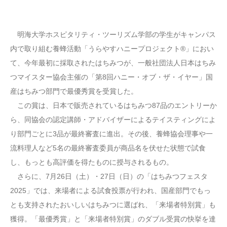
明海大学ホスピタリティ・ツーリズム学部の学生がキャンパス
内で取り組む養蜂活動「うらやすハニープロジェクト®」におい
て、今年最初に採取されたはちみつが、一般社団法人日本はちみ
つマイスター協会主催の「第8回ハニー・オブ・ザ・イヤー」国
産はちみつ部門で最優秀賞を受賞した。
この賞は、日本で販売されているはちみつ87品のエントリーか
ら、同協会の認定講師・アドバイザーによるテイスティングによ
り部門ごとに3品が最終審査に進出。その後、養蜂協会理事や一
流料理人など5名の最終審査委員が商品名を伏せた状態で試食
し、もっとも高評価を得たものに授与されるもの。
さらに、7月26日（土）・27日（日）の「はちみつフェスタ
2025」では、来場者による試食投票が行われ、国産部門でもっ
とも支持されたおいしいはちみつに選ばれ、「来場者特別賞」も
獲得。「最優秀賞」と「来場者特別賞」のダブル受賞の快挙を達