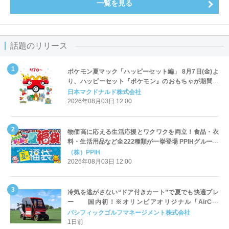
一覧を見る
話題のリリース
ポケモン夏マック「ハッピーセット編」 8月7日(金)よ
り、ハッピーセット『ポケモン』のおもちゃが期間限
定登場
日本マクドナルド株式会社
2026年08月03日 12:00
物価高に応える生活応援とワクワクを両立！食品・衣
料・生活用品など全222種類が一挙登場 PPIHグループ
「夏福袋」＆セール 8月6日(木)より順次スタート
（株）PPIH
2026年08月03日 12:00
冷気を逃がさない“ドア付きカート”で夏でも快適プレ
ー 国内初！※オリンピアオリジナル「AirCon
Cart（エアコンカート）」導入 | ＰＧＭ
パシフィックゴルフマネージメント株式会社
1日前