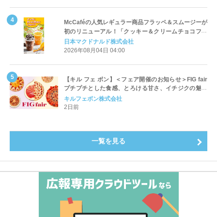
McCaféの人気レギュラー商品フラッペ＆スムージーが
初のリニューアル！「クッキー＆クリームチョコフラ
ッペ」「マンゴースムージー」8月5日（水）から販売
日本マクドナルド株式会社
開始
2026年08月04日 04:00
【キル フェ ボン】＜フェア開催のお知らせ＞FIG fair
プチプチとした食感、とろける甘さ、イチジクの魅力
をたっぷりと。新作を含め、イチジク尽くしの全4種が
キルフェボン株式会社
登場8月20日（木）スタート
2日前
一覧を見る