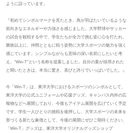
ように語っています。
『初めてシンボルマークを見たとき、鳥が羽ばたいているような
前向きなエネルギーや力強さを感じました。大学野球やサッカー
の試合を観戦する中で、学生たちが全力で挑む姿に心を打たれ、
勝敗以上に、仲間とともに戦う姿勢に大学スポーツの魅力を強く
感じています。シンプルながらも意味の深い名前にしたいと考
え、“Win-T”という名称を提案しました。自分の案が採用された
と聞いたときは、本当に驚き、喜びと誇りでいっぱいでした。』
今「Win-T」は、東洋大学におけるスポーツのシンボルとして、
東洋大学の公式ユニフォームや応援グッズ、キャンパス内外の広
報物などへ展開しており、今後もアイテム展開を広げていく予定
です。学生一人ひとりの挑戦を後押しし、大学スポーツの未来を
形づくる新たな象徴として、今後の展開にぜひご期待ください。
「Win-T」グッズは、東洋大学オリジナルグッズショップ