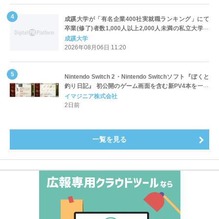
成蹊大学が「有名企業400社実就職ランキング」にて
卒業(修了)者数1,000人以上2,000人未満の私立大学で
全国第1位を獲得！～実就職率は26.5%（前年比＋
成蹊大学
4.3pt）に伸長、東京の私立大学でも10位にランクイン
2026年08月06日 11:20
～
Nintendo Switch 2・Nintendo Switchソフト『ぼくと
釣り日記』 初公開のゲーム画面を含む新PV4本を一挙
公開！
イマジニア株式会社
2日前
一覧を見る