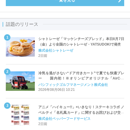
話題のリリース
シャトレーゼ「マッケンチーズブレッド」本日8月7日
（金）より全国のシャトレーゼ・YATSUDOKIで発売
株式会社シャトレーゼ
2日前
冷気を逃がさない“ドア付きカート”で夏でも快適プレ
ー 国内初！※オリンピアオリジナル「AirCon
Cart（エアコンカート）」導入 | ＰＧＭ
パシフィックゴルフマネージメント株式会社
2026年08月06日 10:21
アニメ「ハイキュー!!」×いきなり！ステーキコラボ ノ
ベルティ「名札風カード」に関するお詫びおよび交換
対応についてのご案内
株式会社ペッパーフードサービス
2日前