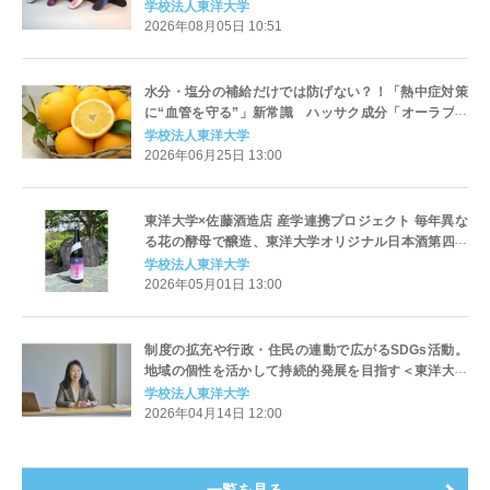
人間工学・デザイン・ものづくりを融合した実践的な
学校法人東洋大学
学び～
2026年08月05日 10:51
水分・塩分の補給だけでは防げない？！「熱中症対策
に“血管を守る”」新常識 ハッサク成分「オーラプテ
ン」で熱中症対策東洋大学が世界初の発見！
学校法人東洋大学
2026年06月25日 13:00
東洋大学×佐藤酒造店 産学連携プロジェクト 毎年異な
る花の酵母で醸造、東洋大学オリジナル日本酒第四弾
「越生梅林 エスティNo.4」発売開始
学校法人東洋大学
2026年05月01日 13:00
制度の拡充や行政・住民の連動で広がるSDGs活動。
地域の個性を活かして持続的発展を目指す＜東洋大学
SDGs NewsLetter Vol.45＞
学校法人東洋大学
2026年04月14日 12:00
一覧を見る