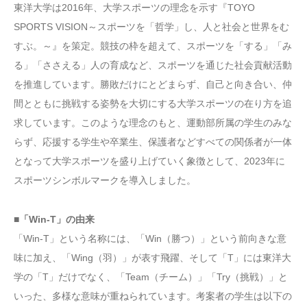
東洋大学は2016年、大学スポーツの理念を示す『TOYO
SPORTS VISION～スポーツを「哲学」し、人と社会と世界をむ
すぶ。～』を策定。競技の枠を超えて、スポーツを「する」「み
る」「ささえる」人の育成など、スポーツを通じた社会貢献活動
を推進しています。勝敗だけにとどまらず、自己と向き合い、仲
間とともに挑戦する姿勢を大切にする大学スポーツの在り方を追
求しています。このような理念のもと、運動部所属の学生のみな
らず、応援する学生や卒業生、保護者などすべての関係者が一体
となって大学スポーツを盛り上げていく象徴として、2023年に
スポーツシンボルマークを導入しました。
■「Win-T」の由来
「Win-T」という名称には、「Win（勝つ）」という前向きな意
味に加え、「Wing（羽）」が表す飛躍、そして「T」には東洋大
学の「T」だけでなく、「Team（チーム）」「Try（挑戦）」と
いった、多様な意味が重ねられています。考案者の学生は以下の