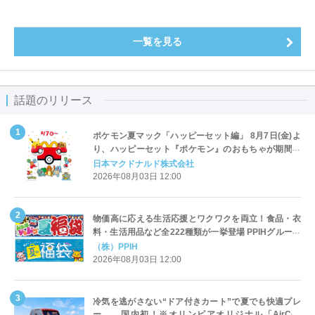
一覧を見る
話題のリリース
ポケモン夏マック「ハッピーセット編」 8月7日(金)よ
り、ハッピーセット『ポケモン』のおもちゃが期間限
定登場
日本マクドナルド株式会社
2026年08月03日 12:00
物価高に応える生活応援とワクワクを両立！食品・衣
料・生活用品など全222種類が一挙登場 PPIHグループ
「夏福袋」＆セール 8月6日(木)より順次スタート
（株）PPIH
2026年08月03日 12:00
冷気を逃がさない“ドア付きカート”で夏でも快適プレ
ー 国内初！※オリンピアオリジナル「AirCon