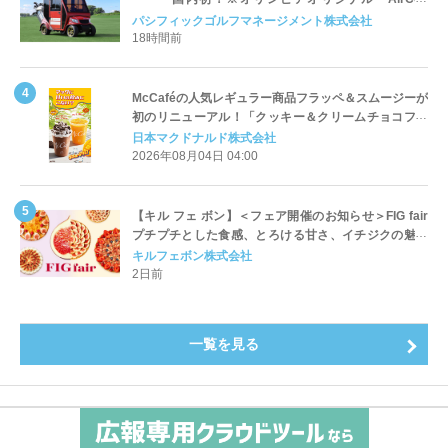
Cart（エアコンカート）」導入 | ＰＧＭ
パシフィックゴルフマネージメント株式会社
18時間前
McCaféの人気レギュラー商品フラッペ＆スムージーが
初のリニューアル！「クッキー＆クリームチョコフラ
ッペ」「マンゴースムージー」8月5日（水）から販売
日本マクドナルド株式会社
開始
2026年08月04日 04:00
【キル フェ ボン】＜フェア開催のお知らせ＞FIG fair
プチプチとした食感、とろける甘さ、イチジクの魅力
をたっぷりと。新作を含め、イチジク尽くしの全4種が
キルフェボン株式会社
登場8月20日（木）スタート
2日前
一覧を見る