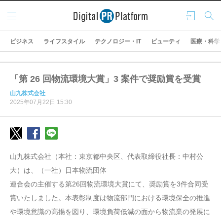
メニ
ログ
検索
ュー
イン
ビジネス
ライフスタイル
テクノロジー・IT
ビューティ
医療・科学
「第 26 回物流環境大賞」3 案件で奨励賞を受賞
山九株式会社
2025年07月22日 15:30
山九株式会社（本社：東京都中央区、代表取締役社長：中村公
大）は、（一社）日本物流団体
連合会の主催する第26回物流環境大賞にて、奨励賞を3件合同受
賞いたしました。本表彰制度は物流部門における環境保全の推進
や環境意識の高揚を図り、環境負荷低減の面から物流業の発展に