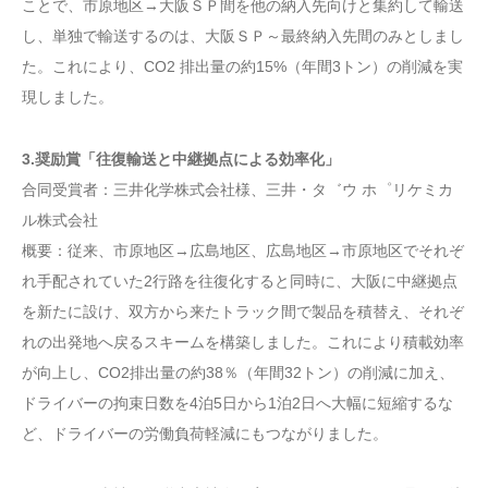
ことで、市原地区→大阪ＳＰ間を他の納入先向けと集約して輸送
し、単独で輸送するのは、大阪ＳＰ～最終納入先間のみとしまし
た。これにより、CO2 排出量の約15%（年間3トン）の削減を実
現しました。
3.奨励賞「往復輸送と中継拠点による効率化」
合同受賞者：三井化学株式会社様、三井・タ゛ウ ホ゜リケミカ
ル株式会社
概要：従来、市原地区→広島地区、広島地区→市原地区でそれぞ
れ手配されていた2行路を往復化すると同時に、大阪に中継拠点
を新たに設け、双方から来たトラック間で製品を積替え、それぞ
れの出発地へ戻るスキームを構築しました。これにより積載効率
が向上し、CO2排出量の約38％（年間32トン）の削減に加え、
ドライバーの拘束日数を4泊5日から1泊2日へ大幅に短縮するな
ど、ドライバーの労働負荷軽減にもつながりました。