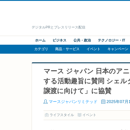
デジタルPRとプレスリリース配信
ホーム
ビジネス
公共・政治
テクノロジー・IT
カテゴリ
商品・サービス
イベント
キャンペーン
マース ジャパン 日本のア
する活動趣旨に賛同 シェ
譲渡に向けて」に協賛
マースジャパンリミテッド
2025年07月
ライフスタイル
イベント