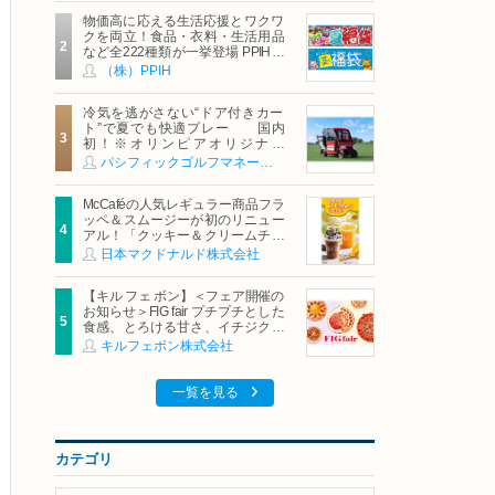
物価高に応える生活応援とワクワ
クを両立！食品・衣料・生活用品
など全222種類が一挙登場 PPIHグ
ループ「夏福袋」＆セール 8月6日
（株）PPIH
(木)より順次スタート
冷気を逃がさない“ドア付きカー
ト”で夏でも快適プレー 国内
初！※オリンピアオリジナル
「AirCon Cart（エアコンカー
パシフィックゴルフマネージメント株式会社
ト）」導入 | ＰＧＭ
McCaféの人気レギュラー商品フラ
ッペ＆スムージーが初のリニュー
アル！「クッキー＆クリームチョ
コフラッペ」「マンゴースムージ
日本マクドナルド株式会社
ー」8月5日（水）から販売開始
【キル フェ ボン】＜フェア開催の
お知らせ＞FIG fair プチプチとした
食感、とろける甘さ、イチジクの
魅力をたっぷりと。新作を含め、
キルフェボン株式会社
イチジク尽くしの全4種が登場8月
20日（木）スタート
一覧を見る
カテゴリ