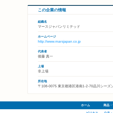
この企業の情報
組織名
マースジャパンリミテッド
ホームページ
http://www.marsjapan.co.jp
代表者
後藤 真一
上場
非上場
所在地
〒108-0075 東京都港区港南1-2-70品川シー
ホーム
商品・