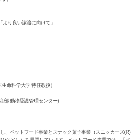
「より良い譲渡に向けて」
生命科学大学 特任教授）
部 動物愛護管理センター)
設立し、ペットフード事業とスナック菓子事業（スニッカーズ(R)
カインド(TM)など））を展開しています。ペットフード事業では、「ペ