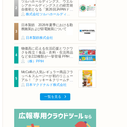
ツルハホールディングス、ウエル
シアホールディングスとの経営統
合後初となる「第26回JAPANドラ
ッグストアショー」に出展
株式会社ツルハホールディングス
日本製鉄 2026年夏季における勤
務施策および節電施策について
日本製鉄株式会社
物価高に応える生活応援とワクワ
クを両立！食品・衣料・生活用品
など全222種類が一挙登場 PPIHグ
ループ「夏福袋」＆セール 8月6日
（株）PPIH
(木)より順次スタート
McCaféの人気レギュラー商品フラ
ッペ＆スムージーが初のリニュー
アル！「クッキー＆クリームチョ
コフラッペ」「マンゴースムージ
日本マクドナルド株式会社
ー」8月5日（水）から販売開始
一覧を見る