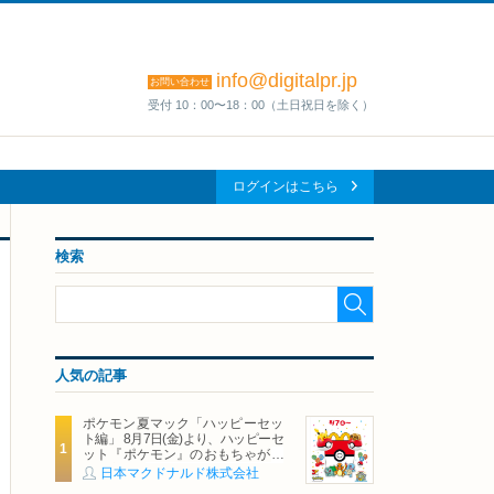
info@digitalpr.jp
お問い合わせ
受付 10：00〜18：00（土日祝日を除く）
ログインはこちら
検索
人気の記事
ポケモン夏マック「ハッピーセッ
ト編」 8月7日(金)より、ハッピーセ
ット『ポケモン』のおもちゃが期
間限定登場
日本マクドナルド株式会社