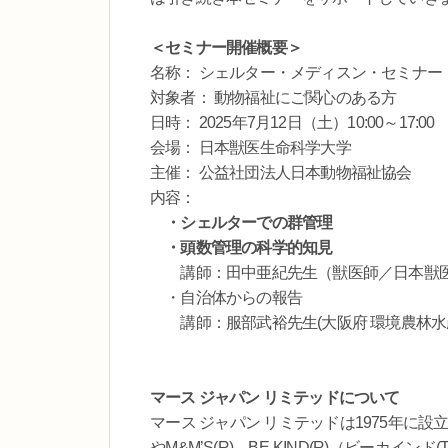
＜セミナー開催概要＞
名称： シェルター・メディスン・セミナー
対象者： 動物福祉にご関心のある方
日時： 2025年7月12日（土）10:00～17:00
会場： 日本獣医生命科学大学
主催： 公益社団法人日本動物福祉協会
内容：
・シェルターでの群管理
・頭数管理の科学的知見
講師：田中亜紀先生（獣医師／日本獣医
・自治体からの報告
講師：服部武裕先生(大阪府 環境農林水産
マース ジャパン リミテッドについて
マース ジャパン リミテッドは1975年に
やM&M’S(R)、BE-KIND(R)（ビー