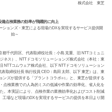
株式会社 東芝
設備点検業務の効率が飛躍的に向上
ューションズ・東芝による現場のDXを実現するサービス提供開
始～
都千代田区、代表取締役社長：小島 克重、旧 NTTコミュニ
ビジネス）、NTTドコモソリューションズ株式会社（本社：東
 NTTコムウェア株式会社、以下 NTTドコモソリューション
取締役社長 執行役員 CEO：島田 太郎、以下 東芝）は、東
ションズが提供する「プラントコラボ
」と、東芝が提供する
※1
・点検業務での人為的ミスの低減や作業の効率化、省人化を
した。本実証により、点検作業の業務効率化およびコスト削減
、工場など現場のDXを実現するサービスの提供を本日より開