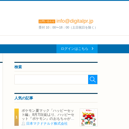
info@digitalpr.jp
お問い合わせ
受付 10：00〜18：00（土日祝日を除く）
ログインはこちら
検索
人気の記事
ポケモン夏マック「ハッピーセッ
ト編」 8月7日(金)より、ハッピーセ
ット『ポケモン』のおもちゃが期
間限定登場
日本マクドナルド株式会社