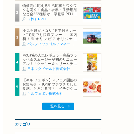
物価高に応える生活応援とワクワ
クを両立！食品・衣料・生活用品
など全222種類が一挙登場 PPIHグ
ループ「夏福袋」＆セール 8月6日
（株）PPIH
(木)より順次スタート
冷気を逃がさない“ドア付きカー
ト”で夏でも快適プレー 国内
初！※オリンピアオリジナル
「AirCon Cart（エアコンカー
パシフィックゴルフマネージメント株式会社
ト）」導入 | ＰＧＭ
McCaféの人気レギュラー商品フラ
ッペ＆スムージーが初のリニュー
アル！「クッキー＆クリームチョ
コフラッペ」「マンゴースムージ
日本マクドナルド株式会社
ー」8月5日（水）から販売開始
【キル フェ ボン】＜フェア開催の
お知らせ＞FIG fair プチプチとした
食感、とろける甘さ、イチジクの
魅力をたっぷりと。新作を含め、
キルフェボン株式会社
イチジク尽くしの全4種が登場8月
20日（木）スタート
一覧を見る
カテゴリ