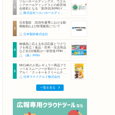
ツルハホールディングス、ウエル
シアホールディングスとの経営統
合後初となる「第26回JAPANドラ
ッグストアショー」に出展
株式会社ツルハホールディングス
日本製鉄 2026年夏季における勤
務施策および節電施策について
日本製鉄株式会社
物価高に応える生活応援とワクワ
クを両立！食品・衣料・生活用品
など全222種類が一挙登場 PPIHグ
ループ「夏福袋」＆セール 8月6日
（株）PPIH
(木)より順次スタート
McCaféの人気レギュラー商品フラ
ッペ＆スムージーが初のリニュー
アル！「クッキー＆クリームチョ
コフラッペ」「マンゴースムージ
日本マクドナルド株式会社
ー」8月5日（水）から販売開始
一覧を見る