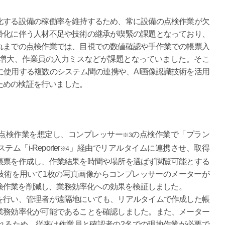
する設備の稼働率を維持するため、常に設備の点検作業が欠
齢化に伴う人材不足や技術の継承が喫緊の課題となっており、
れまでの点検作業では、目視での数値確認や手作業での帳票入
増大、作業員の入力ミスなどが課題となっていました。そこ
使用する複数のシステム間の連携や、AI画像認識技術を活用
ための検証を行いました。
点検作業を想定し、コンプレッサー
の点検作業で「プラン
※3
「i-Reporter
」経由でリアルタイムに連携させ、取得
※4
帳票を作成し、作業結果を時間や場所を選ばず閲覧可能とする
技術を用いて1枚の写真画像からコンプレッサーのメーターが
検作業を削減し、業務効率化への効果を検証しました。
を行い、管理者が遠隔地にいても、リアルタイムで作成した帳
業務効率化が可能であることを確認しました。また、メーター
れるため、従来は作業員と確認者の2名での現地作業が必要で