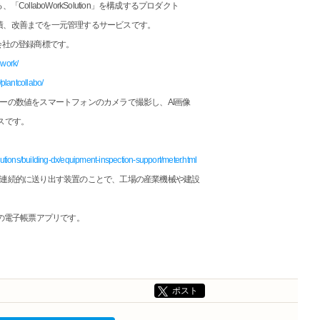
llaboWorkSolution」を構成するプロダクト
積、改善までを一元管理するサービスです。
会社の登録商標です。
owork/
/plantcollabo/
ーターの数値をスマートフォンのカメラで撮影し、AI画像
スです。
olutions/building-dx/equipment-inspection-support/meter.html
、連続的に送り出す装置のことで、工場の産業機械や建設
向けの電子帳票アプリです。
ポスト