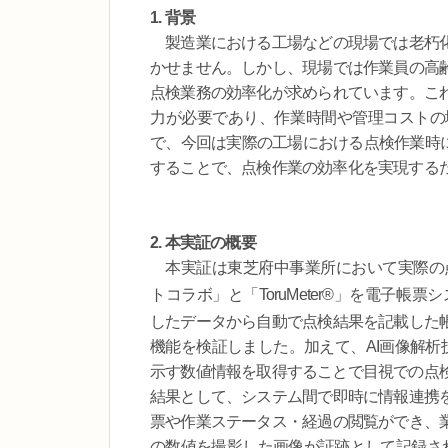
1. 背景
製造業における工場などの現場では老朽化
かせません。しかし、現場では作業員の高
点検業務の効率化が求められています。こ
力が必要であり、作業時間や管理コストの
で、今回は実際の工場における点検作業時に
することで、点検作業の効率化を実現する
2. 本実証の概要
本実証は東芝府中事業所において実際の
トコラボ」と「ToruMeter®」を電子帳票システム
したデータから自動で点検結果を記載した
機能を検証しました。加えて、AI画像解析
示す数値情報を取得することで目視での点
結果として、システム間で即時に情報連携
票や作業ステータス・経過の閲覧ができ、
の数値を撮影した画像が証跡として記録さ