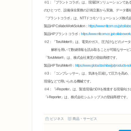
※1：「プラントコラボ」は、現場DXソリューションである、「Co
のひとつで、設備保全業務の計画立案から実施、データ蓄
「プラントコラボ」は、NTTドコモソリューションズ株式
製品HP CollaboWorkSolution：
https://www.nttcom.co.jp/collab
製品HPプラントコラボ：
https://www.nttcom.co.jp/collabowork
※2：「ToruMeter®」は、電気やガス、圧力計などのメ
解析を用いて数値情報を読み取ることが可能なサービ
「ToruMeter®」は、株式会社東芝の登録商標です。
製品HP ToruMeter®：
https://www.global.toshiba/jp/products-s
※3：「コンプレッサー」は、気体を圧縮して圧力を高め
現場などで用いられる機械です。
※4：「i-Reporter」は、製造現場のDXを推進する現場
「i-Reporter」は、株式会社シムトップスの登録商標です。
ビジネス
商品・サービス