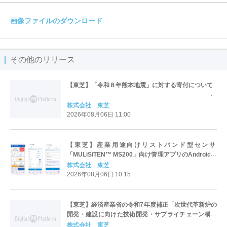
画像ファイルのダウンロード
その他のリリース
【東芝】「令和８年熊本地震」に対する寄付について
株式会社 東芝
2026年08月06日 11:00
【東芝】産業用途向けリストバンド型センサ
「MULiSiTEN™ MS200」向け管理アプリのAndroid版
を提供開始
株式会社 東芝
2026年08月06日 10:15
【東芝】経済産業省の令和7年度補正「次世代革新炉の
開発・建設に向けた技術開発・サプライチェーン構築
支援事業」に採択
株式会社 東芝