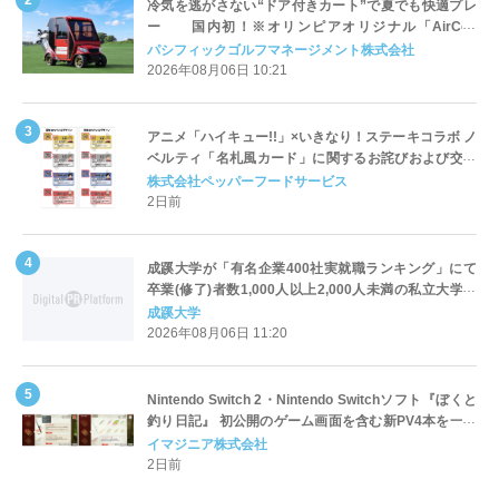
冷気を逃がさない“ドア付きカート”で夏でも快適プレ
ー 国内初！※オリンピアオリジナル「AirCon
Cart（エアコンカート）」導入 | ＰＧＭ
パシフィックゴルフマネージメント株式会社
2026年08月06日 10:21
アニメ「ハイキュー!!」×いきなり！ステーキコラボ ノ
ベルティ「名札風カード」に関するお詫びおよび交換
対応についてのご案内
株式会社ペッパーフードサービス
2日前
成蹊大学が「有名企業400社実就職ランキング」にて
卒業(修了)者数1,000人以上2,000人未満の私立大学で
全国第1位を獲得！～実就職率は26.5%（前年比＋
成蹊大学
4.3pt）に伸長、東京の私立大学でも10位にランクイン
2026年08月06日 11:20
～
Nintendo Switch 2・Nintendo Switchソフト『ぼくと
釣り日記』 初公開のゲーム画面を含む新PV4本を一挙
公開！
イマジニア株式会社
2日前