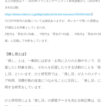
る人の割合は？－ 2025年ファンエンゲージメント研究調査から（2025年3
月4日公開）
】
https://www.videor.co.jp/digestplus/article/consumer250304.html
※2:Z/Y/X世代の定義については諸説ありますが、本レターで用いた調査は
15歳以上を対象としているため、
Z世代を「男女15-26歳」、Y世代を「男女27-42歳」、X世代を「男女43-58
歳」と定義して分析をしています。
【推し活とは】
「推し」とは、一般的には好き・お気に入りの人物やモノで、応
援したい対象を指し、それらを応援したりする活動のことを「推
し活」といいます。ひと研究所では、「推し活」が人々のメディ
ア利用、消費行動の促進につながることに注目し、「推し活」に
関する研究をしています。
ひと研究所による「推し活」の調査データを含む分析記事は、以