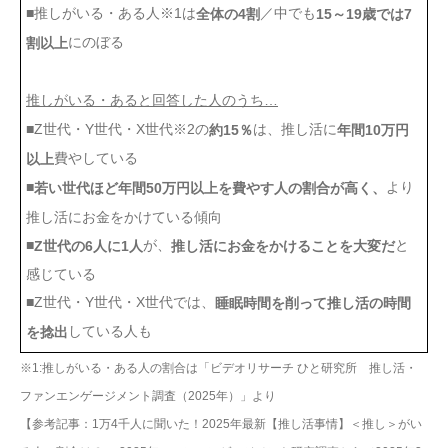
■推しがいる・ある人※1は
／中でも
全体の4割
15～19歳では7
にのぼる
割以上
推しがいる・あると回答した人のうち…
■Z世代・Y世代・X世代※2の
は、推し活に
約15％
年間10万円
費やしている
以上
■
より
若い世代ほど年間50万円以上を費やす人の割合が高く、
推し活にお金をかけている傾向
■
が、
と
Z世代の6人に1人
推し活にお金をかけることを大変だ
感じている
■Z世代・Y世代・X世代では、
睡眠時間を削って推し活の時間
している人も
を捻出
※1:推しがいる・ある人の割合は「ビデオリサーチ ひと研究所 推し活・
ファンエンゲージメント調査（2025年）」より
【参考記事：1万4千人に聞いた！2025年最新【推し活事情】＜推し＞がい