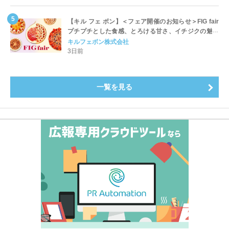
【キル フェ ボン】＜フェア開催のお知らせ＞FIG fair
プチプチとした食感、とろける甘さ、イチジクの魅力
をたっぷりと。新作を含め、イチジク尽くしの全4種が
キルフェボン株式会社
登場8月20日（木）スタート
3日前
一覧を見る