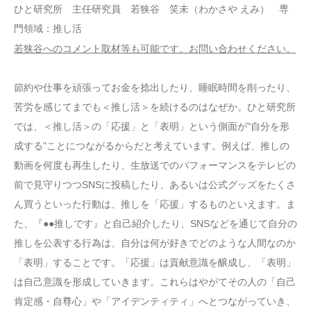
ひと研究所 主任研究員 若狭谷 笑未（わかさや えみ） 専
門領域：推し活
若狭谷へのコメント取材等も可能です。お問い合わせください。
節約や仕事を頑張ってお金を捻出したり、睡眠時間を削ったり、
苦労を感じてまでも＜推し活＞を続けるのはなぜか。ひと研究所
では、＜推し活＞の「応援」と「表明」という側面が"自分を形
成する"ことにつながるからだと考えています。例えば、推しの
動画を何度も再生したり、生放送でのパフォーマンスをテレビの
前で見守りつつSNSに投稿したり、あるいは公式グッズをたくさ
ん買うといった行動は、推しを「応援」するものといえます。ま
た、『●●推しです』と自己紹介したり、SNSなどを通じて自分の
推しを公表する行為は、自分は何が好きでどのような人間なのか
「表明」することです。「応援」は貢献意識を醸成し、「表明」
は自己意識を形成していきます。これらはやがてその人の「自己
肯定感・自尊心」や「アイデンティティ」へとつながっていき、