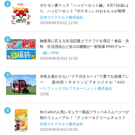
ポケモン夏マック「ハッピーセット編」 8月7日(金)よ
り、ハッピーセット『ポケモン』のおもちゃが期間限
定登場
日本マクドナルド株式会社
2026年08月03日 12:00
物価高に応える生活応援とワクワクを両立！食品・衣
料・生活用品など全222種類が一挙登場 PPIHグループ
「夏福袋」＆セール 8月6日(木)より順次スタート
（株）PPIH
2026年08月03日 12:00
冷気を逃がさない“ドア付きカート”で夏でも快適プレ
ー 国内初！※オリンピアオリジナル「AirCon
Cart（エアコンカート）」導入 | ＰＧＭ
パシフィックゴルフマネージメント株式会社
2日前
McCaféの人気レギュラー商品フラッペ＆スムージーが
初のリニューアル！「クッキー＆クリームチョコフラ
ッペ」「マンゴースムージー」8月5日（水）から販売
日本マクドナルド株式会社
開始
2026年08月04日 04:00