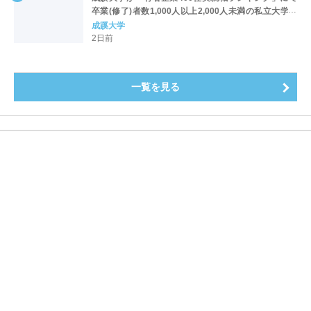
卒業(修了)者数1,000人以上2,000人未満の私立大学で
全国第1位を獲得！～実就職率は26.5%（前年比＋
成蹊大学
4.3pt）に伸長、東京の私立大学でも10位にランクイン
2日前
～
一覧を見る