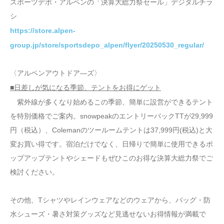
スポーツデポ・アルペンの「決算大総力祭セール」デジタルチラ
シ
https://store.alpen-
group.jp/store/sportsdepo_alpen/flyer/20250530_regular/
〈アルペンアウトドア―ズ〉
■日差しが気になる季節、テントをお得にゲット
紫外線が多くなり始めるこの季節、簡単に設営ができるテント
を特別価格でご案内。snowpeakのエントリーパックTTが29,999
円（税込）、Colemanのツールームテントは37,999円(税込)と大
変お買い得です。宿泊だけでなく、日帰りで簡単に使用できるポ
ップアップテントやシェードもぜひこのお得な決算大総力祭でご
検討ください。
その他、Tシャツやレインウェアなどのウェアから、バッグ・防
水シューズ・暑さ対策グッズなど見逃せないお得情報が満載で