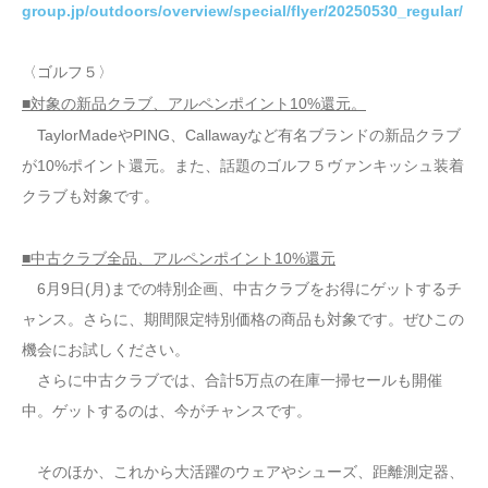
group.jp/outdoors/overview/special/flyer/20250530_regular/
〈ゴルフ５〉
■対象の新品クラブ、アルペンポイント10%還元。
TaylorMadeやPING、Callawayなど有名ブランドの新品クラブ
が10%ポイント還元。また、話題のゴルフ５ヴァンキッシュ装着
クラブも対象です。
■中古クラブ全品、アルペンポイント10%還元
6月9日(月)までの特別企画、中古クラブをお得にゲットするチ
ャンス。さらに、期間限定特別価格の商品も対象です。ぜひこの
機会にお試しください。
さらに中古クラブでは、合計5万点の在庫一掃セールも開催
中。ゲットするのは、今がチャンスです。
そのほか、これから大活躍のウェアやシューズ、距離測定器、