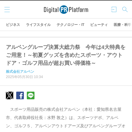
メニ
ログ
検索
ュー
イン
ビジネス
ライフスタイル
テクノロジー・IT
ビューティ
医療・科学
アルペングループ決算大総力祭 今年は4大特典を
ご用意！～初夏グッズを含めたスポーツ・アウト
ドア・ゴルフ用品が超お買い得価格～
株式会社アルペン
2025年05月30日 10:34
スポーツ用品販売の株式会社アルペン（本社：愛知県名古屋
市、代表取締役社長：水野 敦之）は、スポーツデポ、アルペ
ン、ゴルフ５、アルペンアウトドアーズ及びアルペングループオ