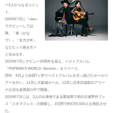
ー2人からなるユニッ
ト。
2003年7月に「view」
でデビューして以
降、「奏（かな
で）」「全力少年」
などヒット曲を次々
と生み出す。
2023年7月にデビュー20周年を迎え、ベストアルバム
『POPMAN’S WORLD -Second-』をリリース。
同年、6月より全国7ヶ所でベストアルバムを引っ提げたホールツ
アーを行い、11月に大阪城ホール、12月に日本武道館のアリー
ナ公演を超満員の中で開催。
2024年7月には、2人の出身地である愛知県で初の主催野外フェ
ス「スキマフェス」の開催し、2日間で約4万5,000人を熱狂させ
た。