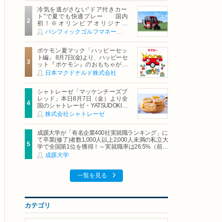
冷気を逃がさない“ドア付きカー
ト”で夏でも快適プレー 国内
初！※オリンピアオリジナル
「AirCon Cart（エアコンカー
パシフィックゴルフマネージメント株式会社
ト）」導入 | ＰＧＭ
ポケモン夏マック「ハッピーセッ
ト編」 8月7日(金)より、ハッピーセ
ット『ポケモン』のおもちゃが期
間限定登場
日本マクドナルド株式会社
シャトレーゼ「マッケンチーズブ
レッド」本日8月7日（金）より全
国のシャトレーゼ・YATSUDOKIで
発売
株式会社シャトレーゼ
成蹊大学が「有名企業400社実就職ランキング」に
て卒業(修了)者数1,000人以上2,000人未満の私立大
学で全国第1位を獲得！～実就職率は26.5%（前年
比＋4.3pt）に伸長、東京の私立大学でも10位にラ
成蹊大学
ンクイン～
一覧を見る
カテゴリ