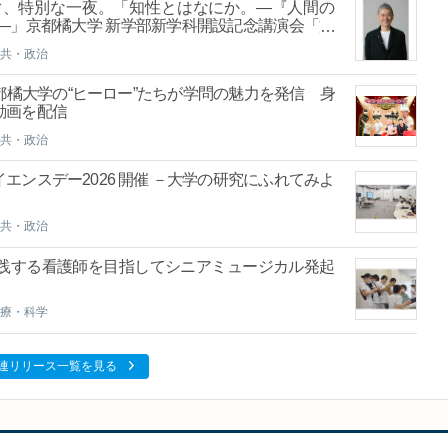
ぐ、特別な一夜。「知性とはなにか。―『人間の
る―」京都橘大学 新学部新学科開設記念講演会「文
共・政治
橘大学の“ヒーロー”たちが学問の魅力を発信 身
動画を配信
共・政治
ンスデー2026 開催 －大学の研究にふれてみよ
共・政治
践する看護師を目指してシニアミュージカル発起
療・科学
連リリース一覧を見る