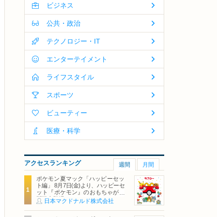
ビジネス
公共・政治
テクノロジー・IT
エンターテイメント
ライフスタイル
スポーツ
ビューティー
医療・科学
アクセスランキング
週間
月間
ポケモン夏マック「ハッピーセッ
ト編」 8月7日(金)より、ハッピーセ
ット『ポケモン』のおもちゃが期
間限定登場
日本マクドナルド株式会社