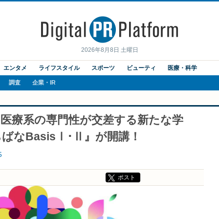
2026年8月8日 土曜日
エンタメ
ライフスタイル
スポーツ
ビューティ
医療・科学
調査
企業・IR
・医療系の専門性が交差する新たな学
なBasisⅠ･Ⅱ』が開講！
5
ポスト