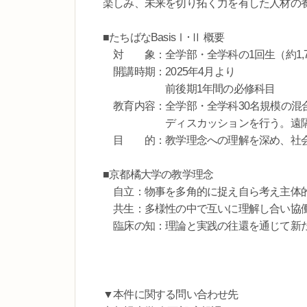
楽しみ、未来を切り拓く力を有した人材の
■たちばなBasisⅠ･Ⅱ 概要
対 象：全学部・全学科の1回生（約1,70
開講時期：2025年4月より
前後期1年間の必修科目
教育内容：全学部・全学科30名規模の混
ディスカッションを行う。遠隔授業
目 的：教学理念への理解を深め、社会
■京都橘大学の教学理念
自立：物事を多角的に捉え自ら考え主体
共生：多様性の中で互いに理解し合い協
臨床の知：理論と実践の往還を通じて新
▼本件に関する問い合わせ先