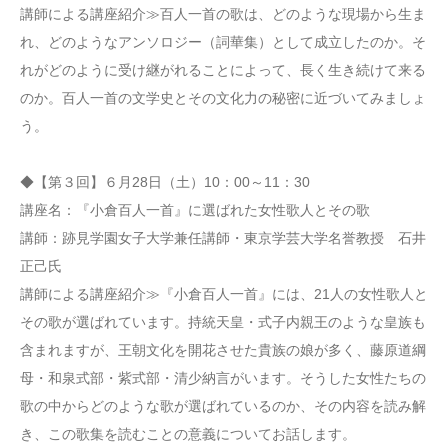
講師による講座紹介≫百人一首の歌は、どのような現場から生ま
れ、どのようなアンソロジー（詞華集）として成立したのか。そ
れがどのように受け継がれることによって、長く生き続けて来る
のか。百人一首の文学史とその文化力の秘密に近づいてみましょ
う。
◆【第３回】６月28日（土）10：00～11：30
講座名：『小倉百人一首』に選ばれた女性歌人とその歌
講師：跡見学園女子大学兼任講師・東京学芸大学名誉教授 石井
正己氏
講師による講座紹介≫『小倉百人一首』には、21人の女性歌人と
その歌が選ばれています。持統天皇・式子内親王のような皇族も
含まれますが、王朝文化を開花させた貴族の娘が多く、藤原道綱
母・和泉式部・紫式部・清少納言がいます。そうした女性たちの
歌の中からどのような歌が選ばれているのか、その内容を読み解
き、この歌集を読むことの意義についてお話します。