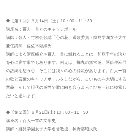
◆【第１回】６月14日（土）10：00～11：30
講座名：百人一首とのキャッチボール
講師：歌人・竹柏会歌誌「心の花」選歌委員・跡見学園女子大学
兼任講師 佐佐木頼綱氏
講師による講座紹介≫百人一首に触れることは、和歌千年の誇り
を心に宿す事でもあります。例えば、蝉丸の無常感、阿倍仲麻呂
の故郷を想う心、そこには我々の心の源流があります。百人一首
の歌と言葉のキャッチボールをしながら、古いものを大切にする
意義、そして現代の感性で歌に向き合うよろこびを一緒に模索し
たいと思います。
◆【第２回】６月21日(土) 10：00～11：30
講座名：百人一首の文学史
講師：跡見学園女子大学名誉教授 神野藤昭夫氏