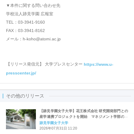
▼本件に関する問い合わせ先
学校法人跡見学園 広報室
TEL：03-3941-9160
FAX：03-3941-8162
メール：h-koho@atomi.ac.jp
【リリース発信元】 大学プレスセンター
https://www.u-
presscenter.jp/
その他のリリース
【跡見学園女子大学】花王株式会社 研究開発部門との
産学連携プロジェクトを開始 マネジメント学部のゼ
ミ生が「Z世代と共創する『技術の伝わり方』検証プロ
跡見学園女子大学
ジェクト」に参加
2026年07月31日 11:20