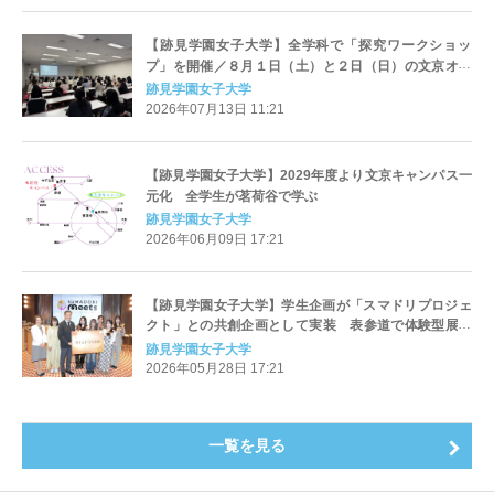
【跡見学園女子大学】全学科で「探究ワークショッ
プ」を開催／８月１日（土）と２日（日）の文京オー
プンキャンパスは「総合型選抜直前対策セミナー」も
跡見学園女子大学
実施
2026年07月13日 11:21
【跡見学園女子大学】2029年度より文京キャンパス一
元化 全学生が茗荷谷で学ぶ
跡見学園女子大学
2026年06月09日 17:21
【跡見学園女子大学】学生企画が「スマドリプロジェ
クト」との共創企画として実装 表参道で体験型展示
「タイムトラベル展」を開催（マネジメント学科・中
跡見学園女子大学
西哲ゼミ）
2026年05月28日 17:21
一覧を見る