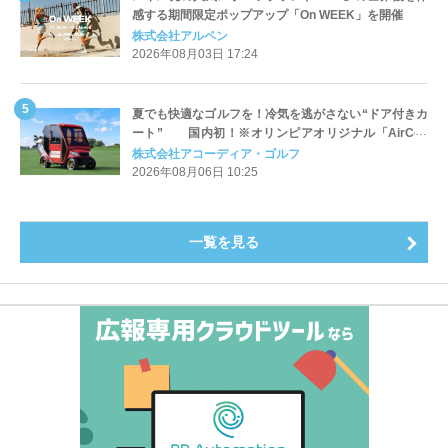
感する期間限定ポップアップ「On WEEK」を開催
株式会社アルペン
2026年08月03日 17:24
夏でも快適なゴルフを！冷気を逃がさない“ドア付きカ
ート” 国内初！※オリンピアオリジナル「AirCon
Cart（エアコンカート）」導入 | アコーディア・ゴ
株式会社アコーディア・ゴルフ
ルフ
2026年08月06日 10:25
一覧を見る