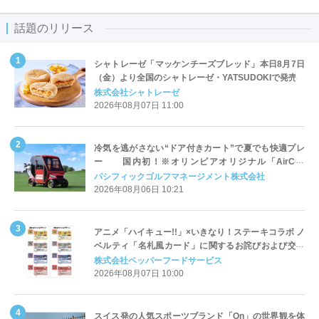
話題のリリース
シャトレーゼ「マッケンチーズブレッド」本日8月7日
（金）より全国のシャトレーゼ・YATSUDOKIで発売
株式会社シャトレーゼ
2026年08月07日 11:00
冷気を逃がさない“ドア付きカート”で夏でも快適プレ
ー 国内初！※オリンピアオリジナル「AirCon
Cart（エアコンカート）」導入 | ＰＧＭ
パシフィックゴルフマネージメント株式会社
2026年08月06日 10:21
アニメ「ハイキュー!!」×いきなり！ステーキコラボ ノ
ベルティ「名札風カード」に関するお詫びおよび交換
対応についてのご案内
株式会社ペッパーフードサービス
2026年08月07日 10:00
スイス発の人気スポーツブランド「On」の世界観を体