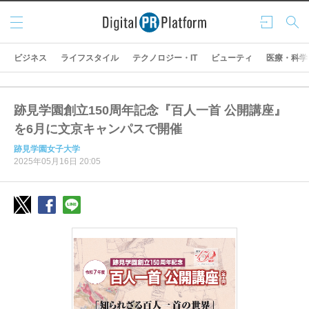
メニ
ログ
検索
ュー
イン
ビジネス
ライフスタイル
テクノロジー・IT
ビューティ
医療・科学
跡見学園創立150周年記念『百人一首 公開講座』
を6月に文京キャンパスで開催
跡見学園女子大学
2025年05月16日 20:05