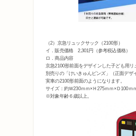
（2）京急リュックサック（2100形）
イ．販売価格 2,301円（参考税込価格）
ロ．商品内容
京急2100形前面をデザインした子ども用リ
別売りの「けいきゅんピンズ」（正面デザ
実車の2100形前面のようになります。
サイズ：約Ｗ230ｍｍ×Ｈ275ｍｍ×Ｄ100ｍ
※対象年齢６歳以上。