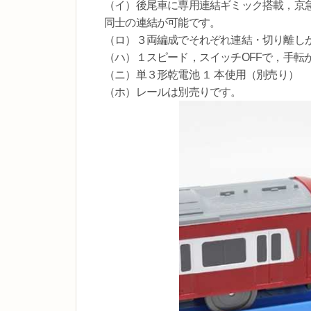
（イ）後尾車に専用連結ギミック搭載，京
同士の連結が可能です。
（ロ）３両編成でそれぞれ連結・切り離し
（ハ）１スピード，スイッチOFFで，手転
（ニ）単３形乾電池 １ 本使用（別売り）
（ホ）レールは別売りです。