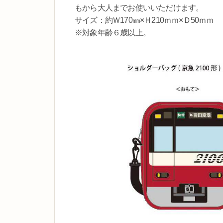
もから大人までお使いいただけます。
サイズ：約Ｗ170㎜×Ｈ210ｍｍ×Ｄ50ｍｍ
※対象年齢６歳以上。