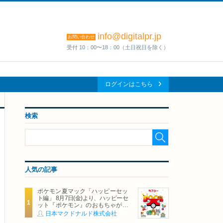
info@digitalpr.jp
お問い合わせ
受付 10：00〜18：00（土日祝日を除く）
ログインはこちら
検索
人気の記事
ポケモン夏マック「ハッピーセッ
ト編」 8月7日(金)より、ハッピーセ
ット『ポケモン』のおもちゃが期
間限定登場
日本マクドナルド株式会社