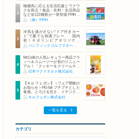
物価高に応える生活応援とワクワ
クを両立！食品・衣料・生活用品
など全222種類が一挙登場 PPIHグ
ループ「夏福袋」＆セール 8月6日
（株）PPIH
(木)より順次スタート
冷気を逃がさない“ドア付きカー
ト”で夏でも快適プレー 国内
初！※オリンピアオリジナル
「AirCon Cart（エアコンカー
パシフィックゴルフマネージメント株式会社
ト）」導入 | ＰＧＭ
McCaféの人気レギュラー商品フラ
ッペ＆スムージーが初のリニュー
アル！「クッキー＆クリームチョ
コフラッペ」「マンゴースムージ
日本マクドナルド株式会社
ー」8月5日（水）から販売開始
【キル フェ ボン】＜フェア開催の
お知らせ＞FIG fair プチプチとした
食感、とろける甘さ、イチジクの
魅力をたっぷりと。新作を含め、
キルフェボン株式会社
イチジク尽くしの全4種が登場8月
20日（木）スタート
一覧を見る
カテゴリ