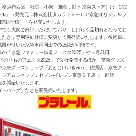
横浜市西区，社長：小泉 雅彦，以下 京急ストア）は，202
ール」（発売元：株式会社タカラトミー）の京急オリジナルプ
（専用連結仕様）」を発売いたします。
中でも大変ご好評いただいており，しばらく品切れとなってお
ただき，専用連結仕様に変更して新発売いたします。後尾車に
結器が付いた京急車両同士での連結が可能です。
の「京急ファミリー鉄道フェスタ2025」や５月31日
Yのりものフェスタ2025」で先行発売するほか，京急グッズ
や京急グッズショップ「おとどけいきゅう」鮫洲店，京急グッ
ージアムショップ，セブン‐イレブン京急ＳＴ店（一部店
売を開始いたします。
ダーバッグ」なども新発売いたします。