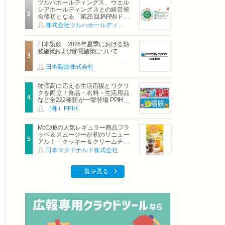
ツルハホールディングス、ウエル
シアホールディングスとの経営統
合後初となる「第26回JAPANドラ
ッグストアショー」に出展
株式会社ツルハホールディングス
日本製鉄 2026年夏季における勤
務施策および節電施策について
日本製鉄株式会社
物価高に応える生活応援とワクワ
クを両立！食品・衣料・生活用品
など全222種類が一挙登場 PPIHグ
ループ「夏福袋」＆セール 8月6日
（株）PPIH
(木)より順次スタート
McCaféの人気レギュラー商品フラ
ッペ＆スムージーが初のリニュー
アル！「クッキー＆クリームチョ
コフラッペ」「マンゴースムージ
日本マクドナルド株式会社
ー」8月5日（水）から販売開始
一覧を見る