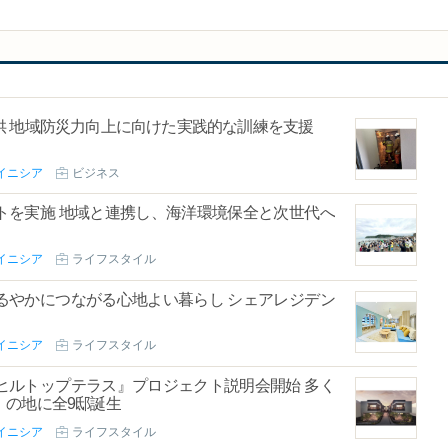
供 地域防災力向上に向けた実践的な訓練を支援
イニシア
ビジネス
トを実施 地域と連携し、海洋環境保全と次世代へ
イニシア
ライフスタイル
るやかにつながる心地よい暮らし シェアレジデン
イニシア
ライフスタイル
ヒルトップテラス』プロジェクト説明会開始 多く
」の地に全9邸誕生
イニシア
ライフスタイル