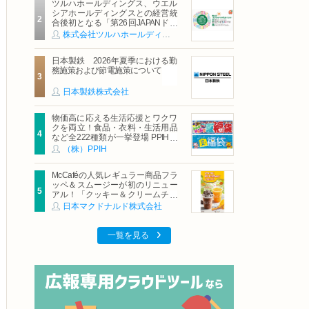
ツルハホールディングス、ウエル
シアホールディングスとの経営統
合後初となる「第26回JAPANドラ
ッグストアショー」に出展
株式会社ツルハホールディングス
日本製鉄 2026年夏季における勤
務施策および節電施策について
日本製鉄株式会社
物価高に応える生活応援とワクワ
クを両立！食品・衣料・生活用品
など全222種類が一挙登場 PPIHグ
ループ「夏福袋」＆セール 8月6日
（株）PPIH
(木)より順次スタート
McCaféの人気レギュラー商品フラ
ッペ＆スムージーが初のリニュー
アル！「クッキー＆クリームチョ
コフラッペ」「マンゴースムージ
日本マクドナルド株式会社
ー」8月5日（水）から販売開始
一覧を見る