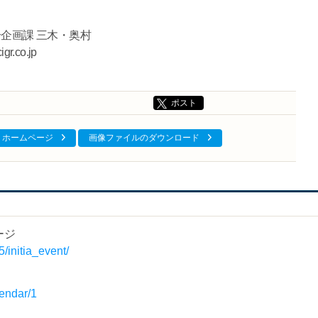
合企画課 三木・奥村
r.co.jp
ポスト
ホームページ
画像ファイルのダウンロード
ージ
/initia_event/
lendar/1