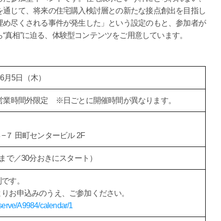
を通じて、将来の住宅購入検討層との新たな接点創出を目指し
埋め尽くされる事件が発生した」という設定のもと、参加者が
“真相”に迫る、体験型コンテンツをご用意しています。
～6月5日（木）
営業時間外限定 ※日ごとに開催時間が異なります。
７ 田町センタービル 2F
組まで／30分おきにスタート）
制です。
よりお申込みのうえ、ご参加ください。
eserve/A9984/calendar/1