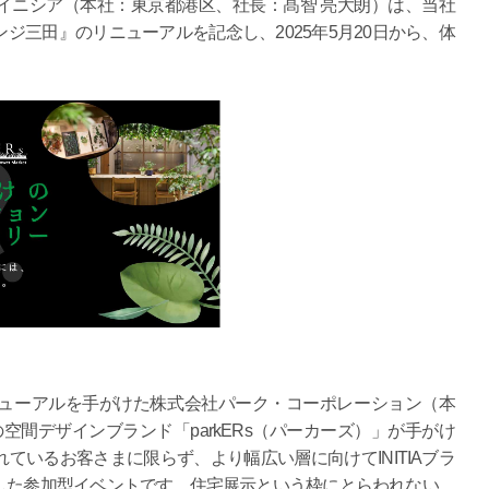
ニシア（本社：東京都港区、社長：髙智 亮大朗）は、当社
ジ三田』のリニューアルを記念し、2025年5月20日から、体
ューアルを手がけた株式会社パーク・コーポレーション（本
空間デザインブランド「parkERs（パーカーズ）」が手がけ
ているお客さまに限らず、より幅広い層に向けてINITIAブラ
した参加型イベントです。住宅展示という枠にとらわれない、