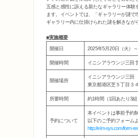
五感と感性に訴える新たなギャラリー体験
ます。イベントでは、「ギャラリーが謎で
ギャラリー内に仕掛けられた謎を解きながら
■実施概要
開催日
2025年5月20日（火）
開催時間
イニシアラウンジ三田 
イニシアラウンジ三田
開催場所
東京都港区芝５丁目３４−
所要時間
約1時間（1回あたり3
本イベントは事前予約
予約について
以下のご予約フォーム
http://elm-sys.com/form-r