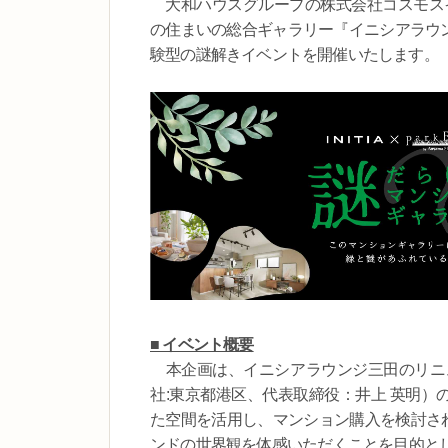
大和ハウスグループの株式会社コスモスイ
の住まいの総合ギャラリー『イニシアラウン
験型の謎解きイベントを開催いたします。
■ イベント概要
本企画は、イニシアラウンジ三田のリニ
社:東京都港区、代表取締役：井上 英明）の
た空間を活用し、マンション購入を検討され
ンドの世界観を体感いただくことを目的と