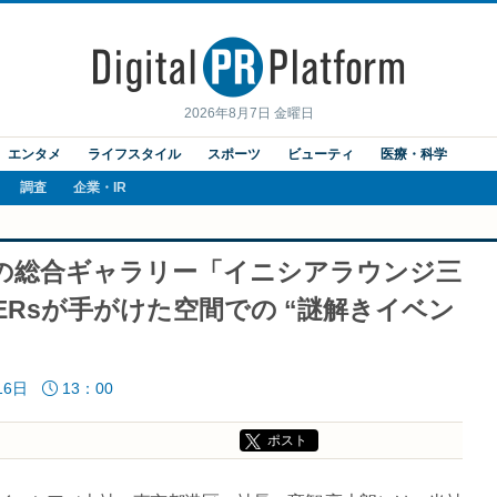
2026年8月7日 金曜日
エンタメ
ライフスタイル
スポーツ
ビューティ
医療・科学
調査
企業・IR
の総合ギャラリー「イニシアラウンジ三
kERsが手がけた空間での “謎解きイベン
16日
13：00
ポスト