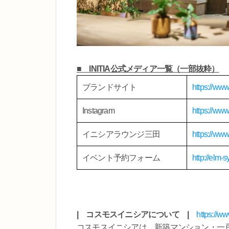
■ INITIA公式メディア一覧（一部抜粋）
ブランドサイト
https://www.
Instagram
https://www
イニシアラウンジ三田
https://www.
イベント予約フォーム
http://elm-
| コスモスイニシアについて |
https://ww
コスモスイニシアは、新築マンション・一