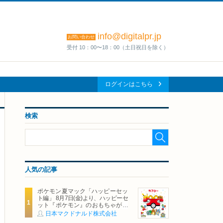
info@digitalpr.jp
お問い合わせ
受付 10：00〜18：00（土日祝日を除く）
ログインはこちら
検索
人気の記事
ポケモン夏マック「ハッピーセッ
ト編」 8月7日(金)より、ハッピーセ
ット『ポケモン』のおもちゃが期
間限定登場
日本マクドナルド株式会社