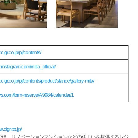
cigr.co.jp/pj/contents/
.instagram.com/initia_official/
cigr.co.jp/pj/contents/product/stance/gallery-mita/
sys.com/form-reserve/A9984/calendar/1
w.cigr.co.jp/
戸建、リノベーションマンションなどの住まいを提供するレジ