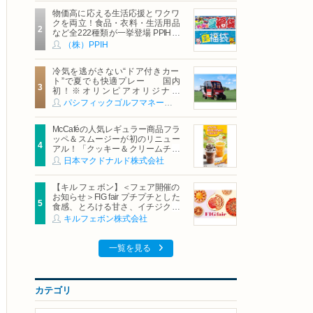
物価高に応える生活応援とワクワ
クを両立！食品・衣料・生活用品
など全222種類が一挙登場 PPIHグ
ループ「夏福袋」＆セール 8月6日
（株）PPIH
(木)より順次スタート
冷気を逃がさない“ドア付きカー
ト”で夏でも快適プレー 国内
初！※オリンピアオリジナル
「AirCon Cart（エアコンカー
パシフィックゴルフマネージメント株式会社
ト）」導入 | ＰＧＭ
McCaféの人気レギュラー商品フラ
ッペ＆スムージーが初のリニュー
アル！「クッキー＆クリームチョ
コフラッペ」「マンゴースムージ
日本マクドナルド株式会社
ー」8月5日（水）から販売開始
【キル フェ ボン】＜フェア開催の
お知らせ＞FIG fair プチプチとした
食感、とろける甘さ、イチジクの
魅力をたっぷりと。新作を含め、
キルフェボン株式会社
イチジク尽くしの全4種が登場8月
20日（木）スタート
一覧を見る
カテゴリ