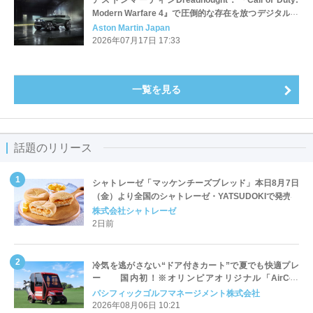
Modern Warfare 4』で圧倒的な存在を放つデジタルモ
デル
Aston Martin Japan
2026年07月17日 17:33
一覧を見る
話題のリリース
シャトレーゼ「マッケンチーズブレッド」本日8月7日
（金）より全国のシャトレーゼ・YATSUDOKIで発売
株式会社シャトレーゼ
2日前
冷気を逃がさない“ドア付きカート”で夏でも快適プレ
ー 国内初！※オリンピアオリジナル「AirCon
Cart（エアコンカート）」導入 | ＰＧＭ
パシフィックゴルフマネージメント株式会社
2026年08月06日 10:21