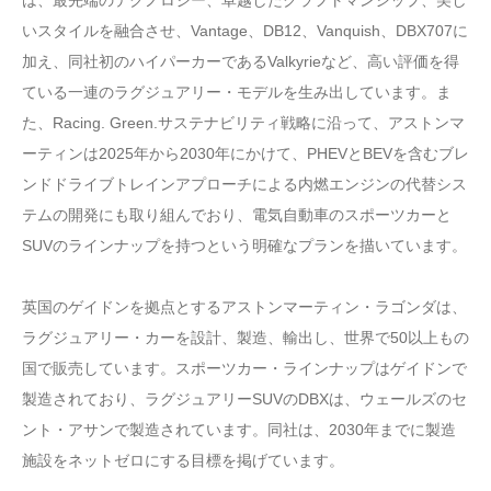
は、最先端のテクノロジー、卓越したクラフトマンシップ、美し
いスタイルを融合させ、Vantage、DB12、Vanquish、DBX707に
加え、同社初のハイパーカーであるValkyrieなど、高い評価を得
ている一連のラグジュアリー・モデルを生み出しています。ま
た、Racing. Green.サステナビリティ戦略に沿って、アストンマ
ーティンは2025年から2030年にかけて、PHEVとBEVを含むブレ
ンドドライブトレインアプローチによる内燃エンジンの代替シス
テムの開発にも取り組んでおり、電気自動車のスポーツカーと
SUVのラインナップを持つという明確なプランを描いています。
英国のゲイドンを拠点とするアストンマーティン・ラゴンダは、
ラグジュアリー・カーを設計、製造、輸出し、世界で50以上もの
国で販売しています。スポーツカー・ラインナップはゲイドンで
製造されており、ラグジュアリーSUVのDBXは、ウェールズのセ
ント・アサンで製造されています。同社は、2030年までに製造
施設をネットゼロにする目標を掲げています。