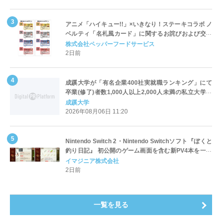
アニメ「ハイキュー!!」×いきなり！ステーキコラボ ノ
ベルティ「名札風カード」に関するお詫びおよび交換
対応についてのご案内
株式会社ペッパーフードサービス
2日前
成蹊大学が「有名企業400社実就職ランキング」にて
卒業(修了)者数1,000人以上2,000人未満の私立大学で
全国第1位を獲得！～実就職率は26.5%（前年比＋
成蹊大学
4.3pt）に伸長、東京の私立大学でも10位にランクイン
2026年08月06日 11:20
～
Nintendo Switch 2・Nintendo Switchソフト『ぼくと
釣り日記』 初公開のゲーム画面を含む新PV4本を一挙
公開！
イマジニア株式会社
2日前
一覧を見る