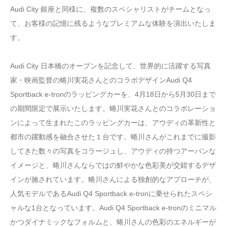
Audi City 銀座と同様に、複数のスペシャリストがチームとなっ
て、お客様の記憶に残るようなプレミアムな体験を演出いたしま
す。
Audi City 日本橋のオープンを記念して、世界的に活躍する写真
家・映画監督の蜷川実花さんとのコラボデザインAudi Q4
Sportback e-tronのラッピングカーを、4月18日から5月30日まで
の期間限定で展示いたします。蜷川実花さんとのコラボレーショ
ンによって生まれたこのラッピングカーは、アウディの革新性と
都市の躍動感を融合させた１台です。蜷川さんがこれまでに撮影
してきた数々の写真をコラージュし、アウディの持つアーバンな
イメージと、蜷川さんならではの鮮やかな色彩美が交錯するデザ
インが施されています。蜷川さんによる独創的なアプローチが、
人気モデルであるAudi Q4 Sportback e-tronに乗せられたスペシ
ャルな1台となっています。Audi Q4 Sportback e-tronのミニマル
かつダイナミックなフォルムと、蜷川さんの色彩のエネルギーが