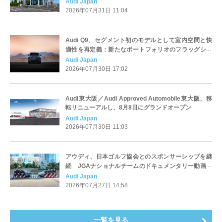
Audi Japan
2026年07月31日 11:04
Audi Q9、セグメント初のモデルとして室内空間と快
適性を再定義：新たなポートフォリオのフラッグシッ
プ
Audi Japan
2026年07月30日 17:02
Audi東大阪／Audi Approved Automobile東大阪、移
転リニューアルし、8月8日にグランドオープン
Audi Japan
2026年07月30日 11:03
アウディ、日本ゴルフ協会とのスポンサーシップを継
続 JGAナショナルチームのドキュメンタリー動画企
画を始動
Audi Japan
2026年07月27日 14:58
一覧を見る