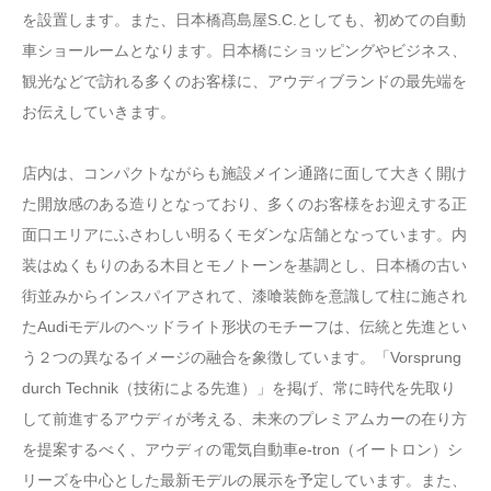
を設置します。また、日本橋髙島屋S.C.としても、初めての自動
車ショールームとなります。日本橋にショッピングやビジネス、
観光などで訪れる多くのお客様に、アウディブランドの最先端を
お伝えしていきます。
店内は、コンパクトながらも施設メイン通路に面して大きく開け
た開放感のある造りとなっており、多くのお客様をお迎えする正
面口エリアにふさわしい明るくモダンな店舗となっています。内
装はぬくもりのある木目とモノトーンを基調とし、日本橋の古い
街並みからインスパイアされて、漆喰装飾を意識して柱に施され
たAudiモデルのヘッドライト形状のモチーフは、伝統と先進とい
う２つの異なるイメージの融合を象徴しています。「Vorsprung
durch Technik（技術による先進）」を掲げ、常に時代を先取り
して前進するアウディが考える、未来のプレミアムカーの在り方
を提案するべく、アウディの電気自動車e-tron（イートロン）シ
リーズを中心とした最新モデルの展示を予定しています。また、