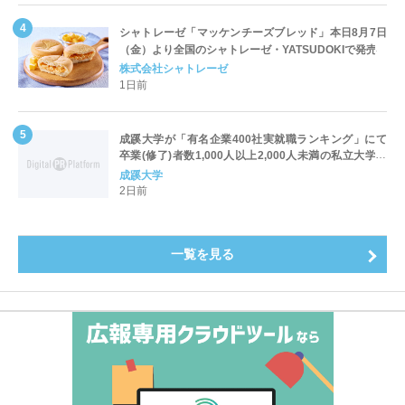
シャトレーゼ「マッケンチーズブレッド」本日8月7日
（金）より全国のシャトレーゼ・YATSUDOKIで発売
株式会社シャトレーゼ
1日前
成蹊大学が「有名企業400社実就職ランキング」にて
卒業(修了)者数1,000人以上2,000人未満の私立大学で
全国第1位を獲得！～実就職率は26.5%（前年比＋
成蹊大学
4.3pt）に伸長、東京の私立大学でも10位にランクイン
2日前
～
一覧を見る