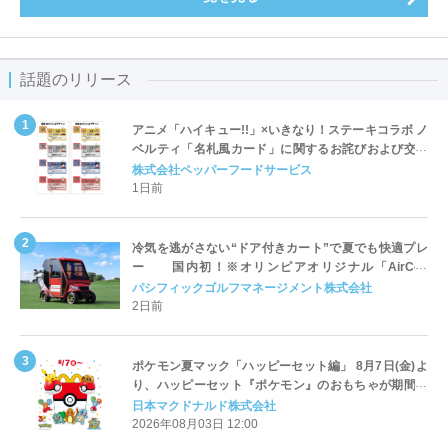
話題のリリース
アニメ「ハイキュー!!」×いきなり！ステーキコラボ ノ
ベルティ「名札風カード」に関するお詫びおよび交換
対応についてのご案内
株式会社ペッパーフードサービス
1日前
冷気を逃がさない“ドア付きカート”で夏でも快適プレ
ー 国内初！※オリンピアオリジナル「AirCon
Cart（エアコンカート）」導入 | ＰＧＭ
パシフィックゴルフマネージメント株式会社
2日前
ポケモン夏マック「ハッピーセット編」 8月7日(金)よ
り、ハッピーセット『ポケモン』のおもちゃが期間限
定登場
日本マクドナルド株式会社
2026年08月03日 12:00