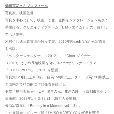
蜷川実花さんプロフィール
写真家、映画監督
写真を中心として、映画、映像、空間インスタレーションも多く
手掛ける。クリエイティブチーム「EiM（エイム）」の一員とし
ても活動中。
木村伊兵衛写真賞ほか数々受賞。2010年Rizzoli N.Y.から写真集
を出版。
『ヘルタースケルター』（2012）、『Diner ダイナー』
（2019）はじめ長編映画を5作、Netflixオリジナルドラマ
『FOLLOWERS』（2020)を監督。
写真集120冊以上を刊行、個展150回以上、グループ展130回以上
と国内外で精力的に作品発表を続ける。
個展「蜷川実花 with EiM: 彼岸の光、此岸の影」（京都市京セラ
美術館、2025年1月-3月）は、25万人を動員。
最新写真集に『Eternity in a Moment vol.1-3』。
主な展覧会／グループ展「I’M SO HAPPY YOU ARE HERE」