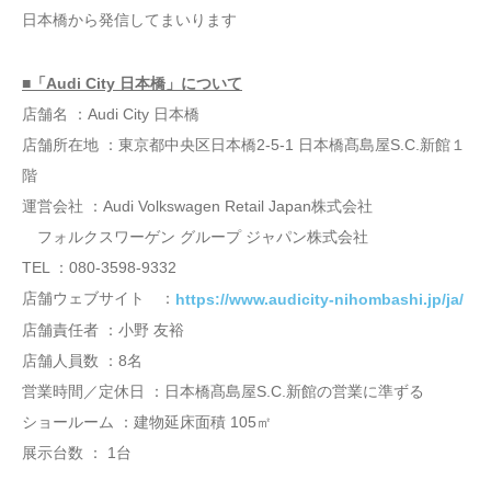
日本橋から発信してまいります
■「Audi City 日本橋」について
店舗名 ：Audi City 日本橋
店舗所在地 ：東京都中央区日本橋2-5-1 日本橋髙島屋S.C.新館１
階
運営会社 ：Audi Volkswagen Retail Japan株式会社
フォルクスワーゲン グループ ジャパン株式会社
TEL ：080-3598-9332
店舗ウェブサイト ：
https://www.audicity-nihombashi.jp/ja/
店舗責任者 ：小野 友裕
店舗人員数 ：8名
営業時間／定休日 ：日本橋髙島屋S.C.新館の営業に準ずる
ショールーム ：建物延床面積 105㎡
展示台数 ： 1台