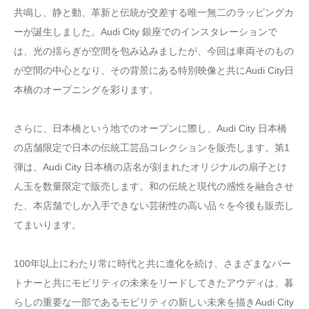
共鳴し、静と動、革新と伝統が交差する唯一無二のラッピングカ
ーが誕生しました。Audi City 銀座でのインスタレーションで
は、光の揺らぎが空間を包み込みましたが、今回は車両そのもの
が空間の中心となり、その背景にある特別映像と共にAudi City日
本橋のオープニングを彩ります。
さらに、日本橋という地でのオープンに際し、Audi City 日本橋
の店舗限定で日本の伝統工芸品コレクションを販売します。第1
弾は、Audi City 日本橋の店名が刻まれたオリジナルの扇子とけ
ん玉を数量限定で販売します。和の伝統と現代の感性を融合させ
た、本店舗でしか入手できない芸術性の高い品々を今後も販売し
てまいります。
100年以上にわたり常に時代と共に進化を続け、さまざまなパー
トナーと共にモビリティの未来をリードしてきたアウディは、暮
らしの重要な一部であるモビリティの新しい未来を描きAudi City