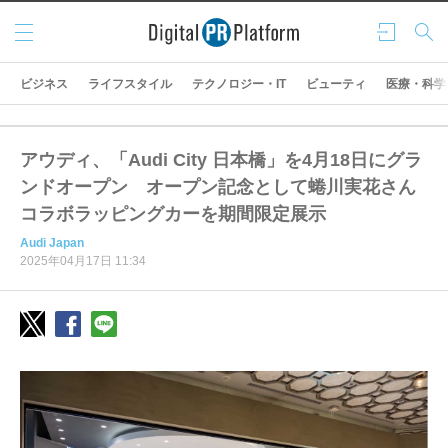
メニ
ログ
検索
ュー
イン
ビジネス
ライフスタイル
テクノロジー・IT
ビューティ
医療・科学
アウディ、「Audi City 日本橋」を4月18日にグラ
ンドオープン オープン記念として蜷川実花さん
コラボラッピングカーを期間限定展示
Audi Japan
2025年04月17日 11:34