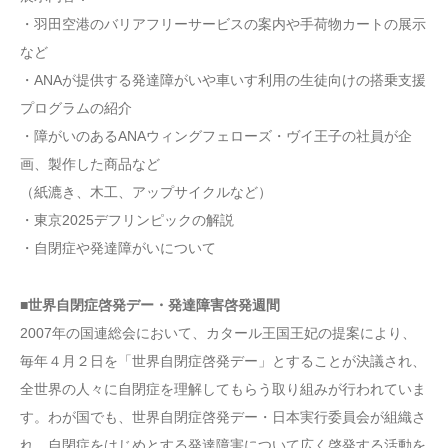
・羽田空港のバリアフリーサービスの案内や手荷物カートの展示
など
・ANAが提供する発達障がいや車いす利用の生徒向けの搭乗支援
プログラムの紹介
・障がいのあるANAウィングフェローズ・ヴイ王子の社員が企
画、製作した商品など
（紙漉き、木工、アップサイクルなど）
・東京2025デフリンピックの解説
・自閉症や発達障がいについて
■世界自閉症啓発デー・発達障害啓発週間
2007年の国連総会において、カタール王国王妃の提案により、
毎年４月２日を「世界自閉症啓発デー」とすることが決議され、
全世界の人々に自閉症を理解してもらう取り組みが行われていま
す。わが国でも、世界自閉症啓発デー・日本実行委員会が組織さ
れ、自閉症をはじめとする発達障害について広く啓発する活動を