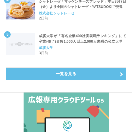
シャトレーゼ「マッケンチーズブレッド」本日8月7日
（金）より全国のシャトレーゼ・YATSUDOKIで発売
株式会社シャトレーゼ
2日前
成蹊大学が「有名企業400社実就職ランキング」にて
卒業(修了)者数1,000人以上2,000人未満の私立大学で
全国第1位を獲得！～実就職率は26.5%（前年比＋
成蹊大学
4.3pt）に伸長、東京の私立大学でも10位にランクイン
3日前
～
一覧を見る