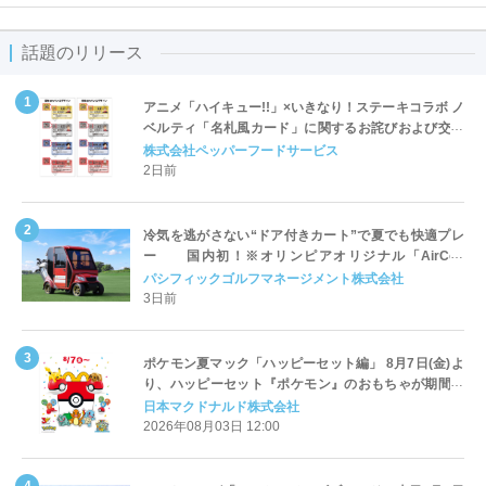
話題のリリース
アニメ「ハイキュー!!」×いきなり！ステーキコラボ ノ
ベルティ「名札風カード」に関するお詫びおよび交換
対応についてのご案内
株式会社ペッパーフードサービス
2日前
冷気を逃がさない“ドア付きカート”で夏でも快適プレ
ー 国内初！※オリンピアオリジナル「AirCon
Cart（エアコンカート）」導入 | ＰＧＭ
パシフィックゴルフマネージメント株式会社
3日前
ポケモン夏マック「ハッピーセット編」 8月7日(金)よ
り、ハッピーセット『ポケモン』のおもちゃが期間限
定登場
日本マクドナルド株式会社
2026年08月03日 12:00