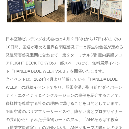
日本空港ビルデング株式会社は４月２日(水)から17日(木)までの
16日間、国連が定める世界自閉症啓発デーと厚生労働省が定める
発達障害啓発週間に合わせて、第２ターミナル5階 屋内展望フロ
アFLIGHT DECK TOKYOの一部スペースにて、無料展示イベン
ト「HANEDA BLUE WEEK Vol.３」を開催いたします。
当イベントは、2024年4月より開催している「HANEDA BLUE
WEEK」の継続イベントであり、羽田空港が取り組むダイバーシ
ティ・エクイティ＆インクルージョンの事例を紹介することで、
多様性を尊重する社会の理解に繋げることを目的としています。
羽田空港のバリアフリーサービスや、障がい者とプロデザイナー
の共創から生まれた手荷物カートの展示、「ANAそらぱす教室
（搭乗支援教室）」の紹介パネル、ANAグループの障がいのある