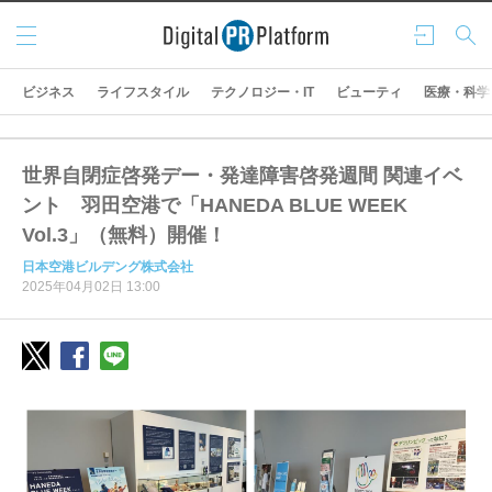
メニ
ログ
検索
ュー
イン
ビジネス
ライフスタイル
テクノロジー・IT
ビューティ
医療・科学
世界自閉症啓発デー・発達障害啓発週間 関連イベ
ント 羽田空港で「HANEDA BLUE WEEK
Vol.3」（無料）開催！
日本空港ビルデング株式会社
2025年04月02日 13:00