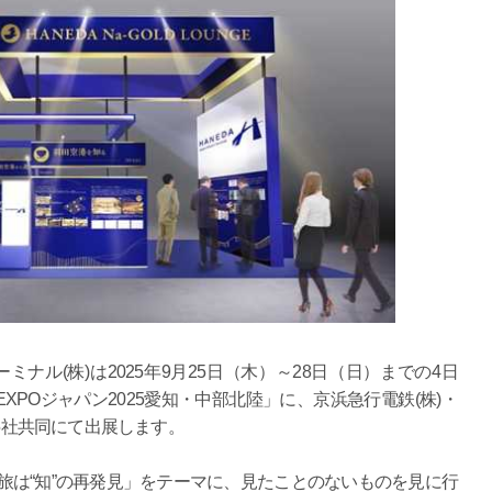
ナル(株)は2025年9月25日（木）～28日（日）までの4日
POジャパン2025愛知・中部北陸」に、京浜急行電鉄(株)・
の5社共同にて出展します。
、「旅は“知”の再発見」をテーマに、見たことのないものを見に行