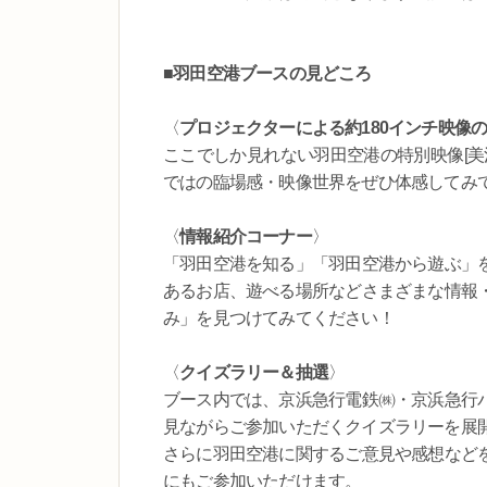
■羽田空港ブースの見どころ
〈
プロジェクターによる約180インチ映像
ここでしか見れない羽田空港の特別映像[美清
ではの臨場感・映像世界をぜひ体感してみ
〈
情報紹介コーナー
〉
「羽田空港を知る」「羽田空港から遊ぶ」
あるお店、遊べる場所などさまざまな情報
み」を見つけてみてください！
〈
クイズラリー＆抽選
〉
ブース内では、京浜急行電鉄㈱・京浜急行
見ながらご参加いただくクイズラリーを展
さらに羽田空港に関するご意見や感想など
にもご参加いただけます。