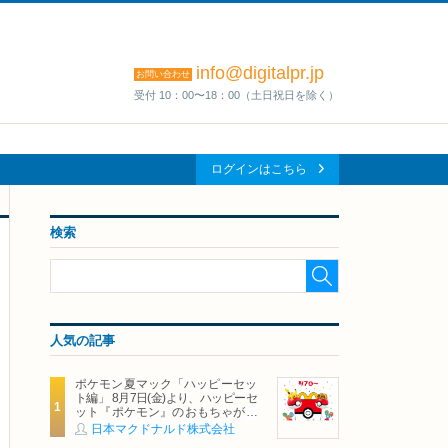
info@digitalpr.jp
お問い合わせ
受付 10：00〜18：00（土日祝日を除く）
ログインはこちら
検索
人気の記事
ポケモン夏マック「ハッピーセッ
ト編」 8月7日(金)より、ハッピーセ
ット『ポケモン』のおもちゃが期
間限定登場
日本マクドナルド株式会社