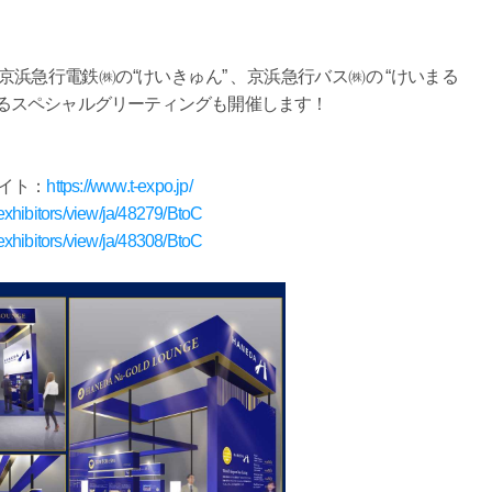
浜急行電鉄㈱の“けいきゅん” 、京浜急行バス㈱の “けいまる
によるスペシャルグリーティングも開催します！
サイト：
https://www.t-expo.jp/
/exhibitors/view/ja/48279/BtoC
/exhibitors/view/ja/48308/BtoC