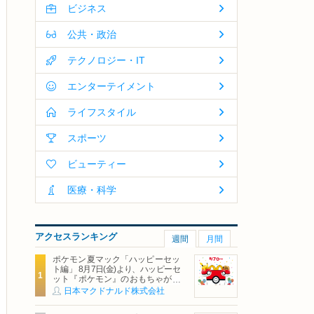
ビジネス
公共・政治
テクノロジー・IT
エンターテイメント
ライフスタイル
スポーツ
ビューティー
医療・科学
アクセスランキング
週間
月間
ポケモン夏マック「ハッピーセッ
ト編」 8月7日(金)より、ハッピーセ
ット『ポケモン』のおもちゃが期
間限定登場
日本マクドナルド株式会社