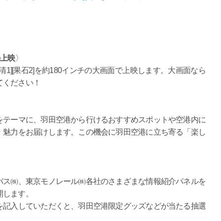
の上映
〉
1][果石2]を約180インチの大画面で上映します。大画面なら
てください！
をテーマに、羽田空港から行けるおすすめスポットや空港内に
・魅力をお届けします。この機会に羽田空港に立ち寄る「楽し
バス㈱、東京モノレール㈱各社のさまざまな情報紹介パネルを
開します。
を記入していただくと、羽田空港限定グッズなどが当たる抽選