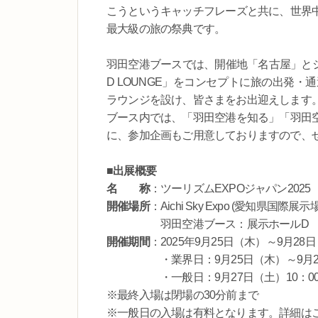
こうというキャッチフレーズと共に、世界
最大級の旅の祭典です。
羽田空港ブースでは、開催地「名古屋」とシャ
D LOUNGE」をコンセプトに旅の出発
ラウンジを設け、皆さまをお出迎えします
ブース内では、「羽田空港を知る」「羽田
に、参加企画もご用意しておりますので、
■出展概要
名 称
：ツーリズムEXPOジャパン202
開催場所
：Aichi Sky Expo (愛知県国際展示場
羽田空港ブース：展示ホールD 航空
開催期間
：2025年9月25日（木）～9月28
・業界日：9月25日（木）～9月26日（
・一般日：9月27日（土）10：00~18：0
※最終入場は閉場の30分前まで
※一般日の入場は有料となります。詳細は