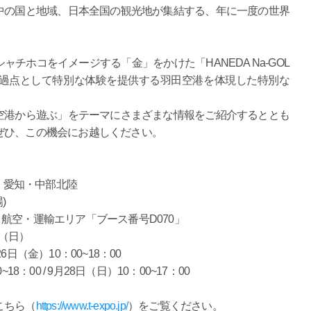
中の国と地域、日本全国の観光地が集結する、年に一度の世界
チホコをイメージする「金」をかけた「HANEDA Na-GOL
・通過点として特別な体験を提供する羽田空港を体現した特別な
。
空港から遊ぶ」をテーマにさまざまな情報をご紹介するととも
ぜひ、この機会にお越しください。
5 愛知・中部北陸
)
・運輸エリア「ブース番号D070」
日（日）
金）10：00~18：00
0 / 9月28日（日）10：00~17：00
こちら（
https://www.t-expo.jp/
）をご覧ください。