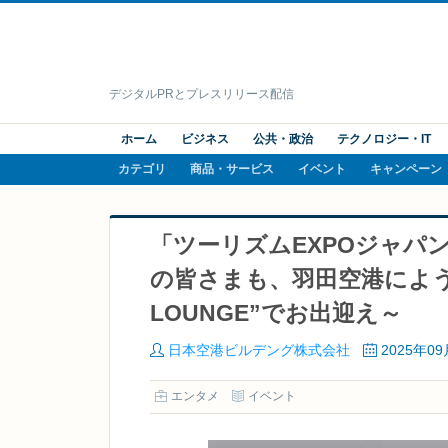
デジタルPRとプレスリリース配信
ホーム
ビジネス
公共・政治
テクノロジー・IT
カテゴリ
商品・サービス
イベント
キャンペーン
「ツーリズムEXPOジャパン
の皆さまも、羽田空港にようこそ
LOUNGE”でお出迎え～
日本空港ビルデング株式会社
2025年0
エンタメ
イベント