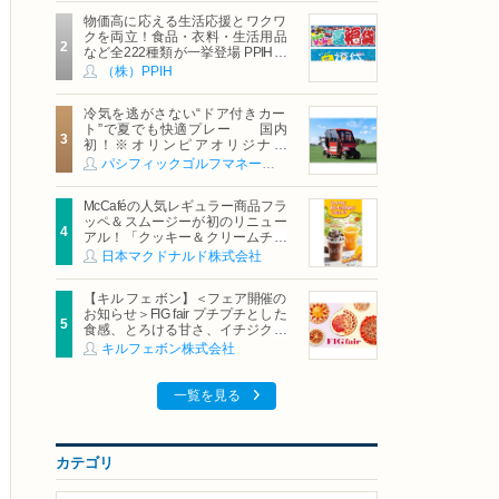
物価高に応える生活応援とワクワ
クを両立！食品・衣料・生活用品
など全222種類が一挙登場 PPIHグ
ループ「夏福袋」＆セール 8月6日
（株）PPIH
(木)より順次スタート
冷気を逃がさない“ドア付きカー
ト”で夏でも快適プレー 国内
初！※オリンピアオリジナル
「AirCon Cart（エアコンカー
パシフィックゴルフマネージメント株式会社
ト）」導入 | ＰＧＭ
McCaféの人気レギュラー商品フラ
ッペ＆スムージーが初のリニュー
アル！「クッキー＆クリームチョ
コフラッペ」「マンゴースムージ
日本マクドナルド株式会社
ー」8月5日（水）から販売開始
【キル フェ ボン】＜フェア開催の
お知らせ＞FIG fair プチプチとした
食感、とろける甘さ、イチジクの
魅力をたっぷりと。新作を含め、
キルフェボン株式会社
イチジク尽くしの全4種が登場8月
20日（木）スタート
一覧を見る
カテゴリ