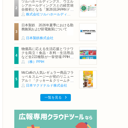
ツルハホールディングス、ウエル
シアホールディングスとの経営統
合後初となる「第26回JAPANドラ
ッグストアショー」に出展
株式会社ツルハホールディングス
日本製鉄 2026年夏季における勤
務施策および節電施策について
日本製鉄株式会社
物価高に応える生活応援とワクワ
クを両立！食品・衣料・生活用品
など全222種類が一挙登場 PPIHグ
ループ「夏福袋」＆セール 8月6日
（株）PPIH
(木)より順次スタート
McCaféの人気レギュラー商品フラ
ッペ＆スムージーが初のリニュー
アル！「クッキー＆クリームチョ
コフラッペ」「マンゴースムージ
日本マクドナルド株式会社
ー」8月5日（水）から販売開始
一覧を見る