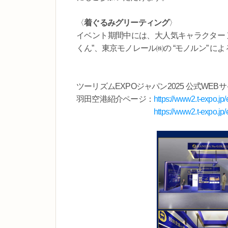
〈
着ぐるみグリーティング
〉
イベント期間中には、大人気キャラクター 京
くん”、東京モノレール㈱の “モノルン” 
ツーリズムEXPOジャパン2025 公式WEB
羽田空港紹介ページ：
https://www2.t-expo.jp
https://www2.t-expo.jp