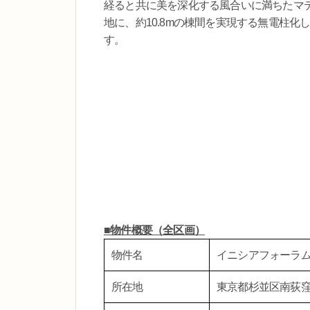
経ると共に美を深化する風合いに満ちたマ
地に、約10.8mの棟間を実現する無電柱化
す。
■物件概要（全区画）
物件名
イニシアフォーラ
所在地
東京都杉並区南荻窪