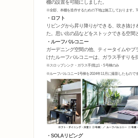
棚の設置を可能にしました。
※全邸、本棚を造作するための下地は施工しております。
・ロフト
リビングから昇り降りができる、吹き抜け
た。思い出の品などをストックできる空間
・ルーフバルコニー
ガーデニング空間の他、ティータイムやブ
けたルーフバルコニーは、ガラス手すりを
※スロップシンク・ガラス手摺は1・5号棟のみ
※ルーフバルコニー1号棟を2024年11月に撮影したもの
・SOLAリビング