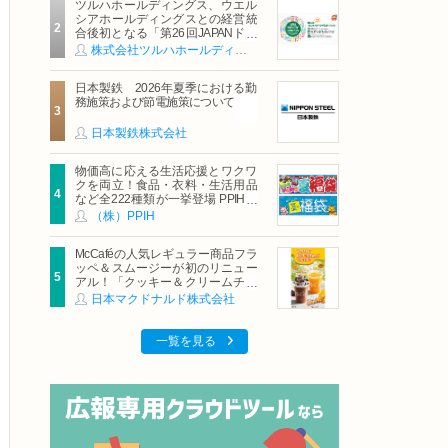
ツルハホールディングス、ウエル
シアホールディングスとの経営統
合後初となる「第26回JAPANドラ
ッグストアショー」に出展
株式会社ツルハホールディングス
日本製鉄 2026年夏季における勤
務施策および節電施策について
日本製鉄株式会社
物価高に応える生活応援とワクワ
クを両立！食品・衣料・生活用品
など全222種類が一挙登場 PPIHグ
ループ「夏福袋」＆セール 8月6日
（株）PPIH
(木)より順次スタート
McCaféの人気レギュラー商品フラ
ッペ＆スムージーが初のリニュー
アル！「クッキー＆クリームチョ
コフラッペ」「マンゴースムージ
日本マクドナルド株式会社
ー」8月5日（水）から販売開始
一覧を見る