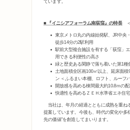
ています。
■ 『イニシアフォーラム南荻窪』の特長
＜
東京メトロ丸の内線始発駅、JR中央
徒歩14分の2駅利用
駅前大型複合施設を有する「荻窪」
用できる利便性の高さ
緑と歴史ある閑静で落ち着いた第1種
土地面積全区画100㎡以上、延床面積92.
ン ＜ふるまい本棚、ロフト、ルーフバ
開放感を高める棟間最大約10.8ｍの
快適性を高めるＺＥＨ水準省エネ住
当社は、年月の経過とともに成熟を重ねる
提案しています。今後も、時代の変化や多様
先の価値”を創造してまいります。