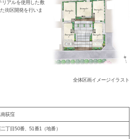
テリアルを使用した敷
した街区開発を行いま
全体区画イメージイラスト
ム南荻窪
二丁目50番、51番1（地番）