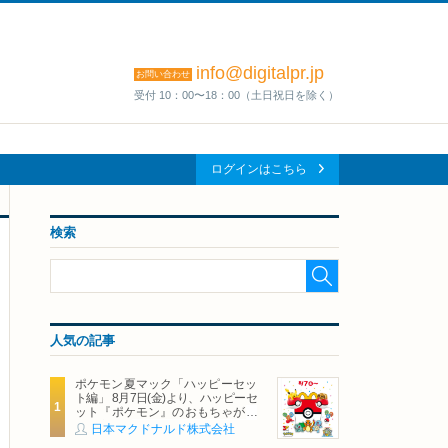
info@digitalpr.jp
お問い合わせ
受付 10：00〜18：00（土日祝日を除く）
ログインはこちら
検索
人気の記事
ポケモン夏マック「ハッピーセッ
ト編」 8月7日(金)より、ハッピーセ
ット『ポケモン』のおもちゃが期
間限定登場
日本マクドナルド株式会社