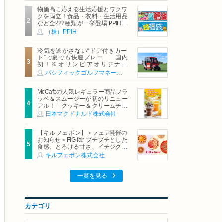
物価高に応える生活応援とワクワ
クを両立！食品・衣料・生活用品
など全222種類が一挙登場 PPIHグ
ループ「夏福袋」＆セール 8月6日
（株）PPIH
(木)より順次スタート
冷気を逃がさない“ドア付きカー
ト”で夏でも快適プレー 国内
初！※オリンピアオリジナル
「AirCon Cart（エアコンカー
パシフィックゴルフマネージメント株式会社
ト）」導入 | ＰＧＭ
McCaféの人気レギュラー商品フラ
ッペ＆スムージーが初のリニュー
アル！「クッキー＆クリームチョ
コフラッペ」「マンゴースムージ
日本マクドナルド株式会社
ー」8月5日（水）から販売開始
【キル フェ ボン】＜フェア開催の
お知らせ＞FIG fair プチプチとした
食感、とろける甘さ、イチジクの
魅力をたっぷりと。新作を含め、
キルフェボン株式会社
イチジク尽くしの全4種が登場8月
20日（木）スタート
一覧を見る
カテゴリ