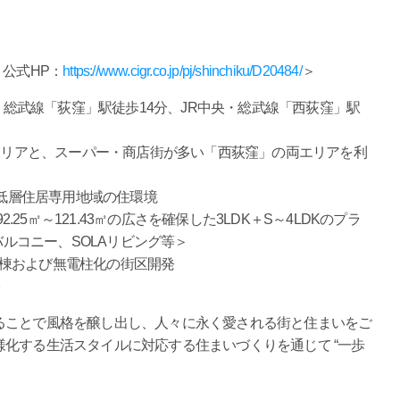
公式HP：
https://www.cigr.co.jp/pj/shinchiku/D20484/
＞
・総武線「荻窪」駅徒歩14分、JR中央・総武線「西荻窪」駅
エリアと、スーパー・商店街が多い「西荻窪」の両エリアを利
低層住居専用地域の住環境
25㎡～121.43㎡の広さを確保した3LDK＋S～4LDKのプラ
ルコニー、SOLAリビング等＞
配棟および無電柱化の街区開発
宅
ことで風格を醸し出し、人々に永く愛される街と住まいをご
化する生活スタイルに対応する住まいづくりを通じて “一歩