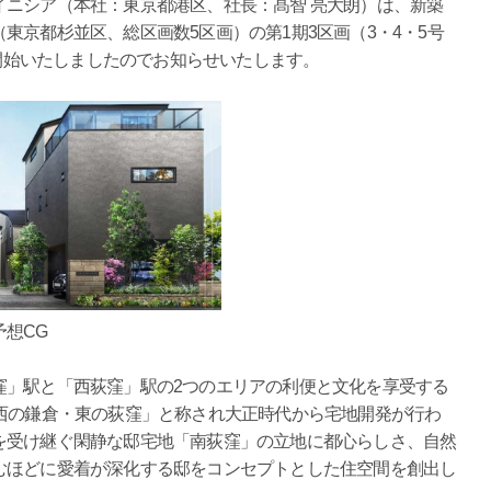
ニシア（本社：東京都港区、社長：髙智 亮大朗）は、新築
東京都杉並区、総区画数5区画）の第1期3区画（3・4・5号
ら開始いたしましたのでお知らせいたします。
成予想CG
」駅と「西荻窪」駅の2つのエリアの利便と文化を享受する
「西の鎌倉・東の荻窪」と称され大正時代から宅地開発が行わ
を受け継ぐ閑静な邸宅地「南荻窪」の立地に都心らしさ、自然
むほどに愛着が深化する邸をコンセプトとした住空間を創出し