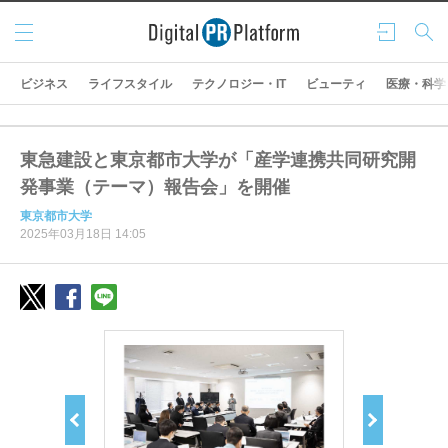
メニ
ログ
検索
ュー
イン
ビジネス
ライフスタイル
テクノロジー・IT
ビューティ
医療・科学
東急建設と東京都市大学が「産学連携共同研究開
発事業（テーマ）報告会」を開催
東京都市大学
2025年03月18日 14:05