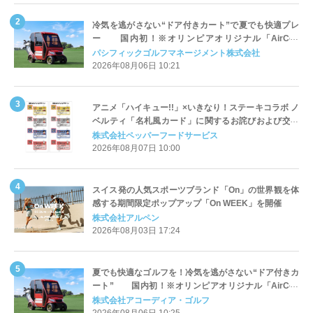
冷気を逃がさない“ドア付きカート”で夏でも快適プレ
ー 国内初！※オリンピアオリジナル「AirCon
Cart（エアコンカート）」導入 | ＰＧＭ
パシフィックゴルフマネージメント株式会社
2026年08月06日 10:21
アニメ「ハイキュー!!」×いきなり！ステーキコラボ ノ
ベルティ「名札風カード」に関するお詫びおよび交換
対応についてのご案内
株式会社ペッパーフードサービス
2026年08月07日 10:00
スイス発の人気スポーツブランド「On」の世界観を体
感する期間限定ポップアップ「On WEEK」を開催
株式会社アルペン
2026年08月03日 17:24
夏でも快適なゴルフを！冷気を逃がさない“ドア付きカ
ート” 国内初！※オリンピアオリジナル「AirCon
Cart（エアコンカート）」導入 | アコーディア・ゴ
株式会社アコーディア・ゴルフ
ルフ
2026年08月06日 10:25