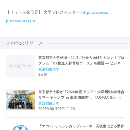
【リリース発信元】 大学プレスセンター
https://www.u-
presscenter.jp/
その他のリリース
東京都市大学が10～11月に社会人向けリカレントプロ
グラム「DX推進人材育成コース」を開講 ― ビジネス
アーキテクトとしての思考と実践力を養う
東京都市大学
3日前
東京都市大学が「2026年度 アジア・大洋州5大学連合
サマーキャンプ in 湘南国際村」（AOFUA Summer
Camp in Japan 2026）を開催 ― 7カ国27名の学生が
東京都市大学
参加し交流を深める
2026年08月07日 11:20
「エコ1チャレンジカップ2026 中・高校生による手作