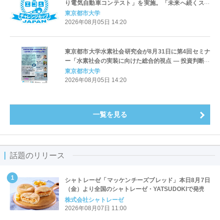
り電気自動車コンテスト」を実施。「未来へ続くスマ
ートドライブ」をテーマに、自動車技術会 関東支部、
東京都市大学
東京都市大学、日産自動車が共催
2026年08月05日 14:20
東京都市大学水素社会研究会が8月31日に第4回セミナ
ー「水素社会の実装に向けた総合的視点 ― 投資判断に
つながる技術実証と評価 ―」を開催
東京都市大学
2026年08月05日 14:20
一覧を見る
話題のリリース
シャトレーゼ「マッケンチーズブレッド」本日8月7日
（金）より全国のシャトレーゼ・YATSUDOKIで発売
株式会社シャトレーゼ
2026年08月07日 11:00