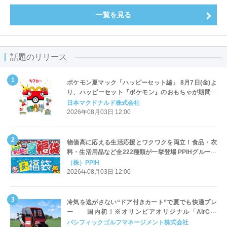
一覧を見る
話題のリリース
ポケモン夏マック「ハッピーセット編」 8月7日(金)よ
り、ハッピーセット『ポケモン』のおもちゃが期間限
定登場
日本マクドナルド株式会社
2026年08月03日 12:00
物価高に応える生活応援とワクワクを両立！食品・衣
料・生活用品など全222種類が一挙登場 PPIHグループ
「夏福袋」＆セール 8月6日(木)より順次スタート
（株）PPIH
2026年08月03日 12:00
冷気を逃がさない“ドア付きカート”で夏でも快適プレ
ー 国内初！※オリンピアオリジナル「AirCon
Cart（エアコンカート）」導入 | ＰＧＭ
パシフィックゴルフマネージメント株式会社