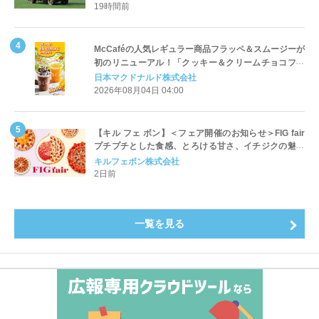
19時間前
McCaféの人気レギュラー商品フラッペ＆スムージーが
初のリニューアル！「クッキー＆クリームチョコフラ
ッペ」「マンゴースムージー」8月5日（水）から販売
日本マクドナルド株式会社
開始
2026年08月04日 04:00
【キル フェ ボン】＜フェア開催のお知らせ＞FIG fair
プチプチとした食感、とろける甘さ、イチジクの魅力
をたっぷりと。新作を含め、イチジク尽くしの全4種が
キルフェボン株式会社
登場8月20日（木）スタート
2日前
一覧を見る