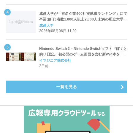
成蹊大学が「有名企業400社実就職ランキング」にて
卒業(修了)者数1,000人以上2,000人未満の私立大学で
全国第1位を獲得！～実就職率は26.5%（前年比＋
成蹊大学
4.3pt）に伸長、東京の私立大学でも10位にランクイン
2026年08月06日 11:20
～
Nintendo Switch 2・Nintendo Switchソフト『ぼくと
釣り日記』 初公開のゲーム画面を含む新PV4本を一挙
公開！
イマジニア株式会社
2日前
一覧を見る