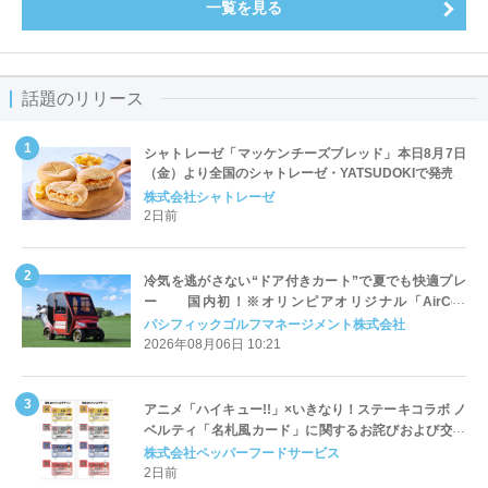
一覧を見る
話題のリリース
シャトレーゼ「マッケンチーズブレッド」本日8月7日
（金）より全国のシャトレーゼ・YATSUDOKIで発売
株式会社シャトレーゼ
2日前
冷気を逃がさない“ドア付きカート”で夏でも快適プレ
ー 国内初！※オリンピアオリジナル「AirCon
Cart（エアコンカート）」導入 | ＰＧＭ
パシフィックゴルフマネージメント株式会社
2026年08月06日 10:21
アニメ「ハイキュー!!」×いきなり！ステーキコラボ ノ
ベルティ「名札風カード」に関するお詫びおよび交換
対応についてのご案内
株式会社ペッパーフードサービス
2日前