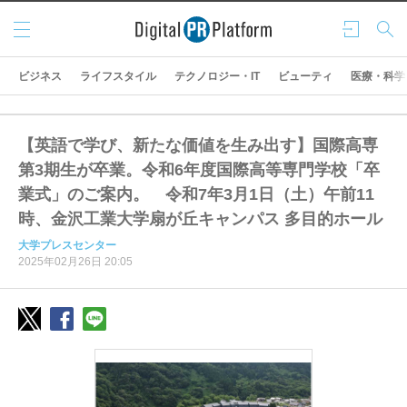
メニ
ログ
検索
ュー
イン
ビジネス
ライフスタイル
テクノロジー・IT
ビューティ
医療・科学
【英語で学び、新たな価値を生み出す】国際高専
第3期生が卒業。令和6年度国際高等専門学校「卒
業式」のご案内。 令和7年3月1日（土）午前11
時、金沢工業大学扇が丘キャンパス 多目的ホール
大学プレスセンター
2025年02月26日 20:05