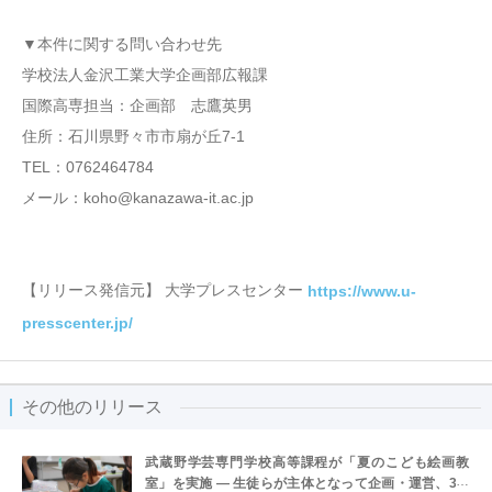
▼本件に関する問い合わせ先
学校法人金沢工業大学企画部広報課
国際高専担当：企画部 志鷹英男
住所：石川県野々市市扇が丘7-1
TEL：0762464784
メール：koho@kanazawa-it.ac.jp
【リリース発信元】 大学プレスセンター
https://www.u-
presscenter.jp/
その他のリリース
武蔵野学芸専門学校高等課程が「夏のこども絵画教
室」を実施 ― 生徒らが主体となって企画・運営、3日