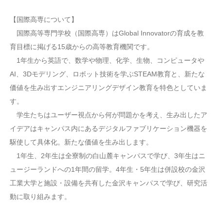
【国際高専について】
国際高等専門学校（国際高専）はGlobal Innovatorの育成を教
育目標に掲げる15歳からの高等教育機関です。
1年生から英語で、数学や物理、化学、生物、コンピュータや
AI、3Dモデリング、ロボット技術を学ぶSTEAM教育と、新たな
価値を生み出すエンジニアリングデザイン教育を特色としていま
す。
学生たちはユーザー視点から何が問題かを考え、生み出したア
イデアはキャンパス内にあるデジタルファブリケーション機器を
駆使して具体化。新たな価値を生み出します。
1年生、2年生は全寮制の白山麓キャンパスで学び、3年生はニ
ュージーランドへの1年間の留学。4年生・5年生は併設校の金沢
工業大学と施設・設備を共有した金沢キャンパスで学び、研究活
動に取り組みます。