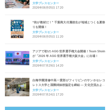
で満員御礼の地域に愛される体験型イベント
大学プレスセンター
2026年08月05日 17:20
“街が教材だ！” 千葉商大付属校生が地域とつくる夏祭
りを開催！
大学プレスセンター
2026年08月05日 11:20
アジアで初!の AGG 世界選手権大会開催！Team Shoin
が「2026 年 AGG 世界選手権大阪大会」に出場！
大学プレスセンター
2026年07月29日 14:20
白梅学園清修中高一貫部がフィリピンのサンホセレコ
レトス大学と国際姉妹校協定を締結 ― 文化交流および
異文化体験を促進
大学プレスセンター
2026年07月24日 17:20