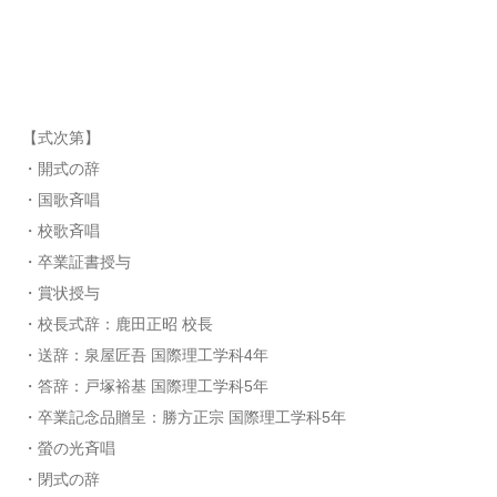
【式次第】
・開式の辞
・国歌斉唱
・校歌斉唱
・卒業証書授与
・賞状授与
・校長式辞：鹿田正昭 校長
・送辞：泉屋匠吾 国際理工学科4年
・答辞：戸塚裕基 国際理工学科5年
・卒業記念品贈呈：勝方正宗 国際理工学科5年
・螢の光斉唱
・閉式の辞