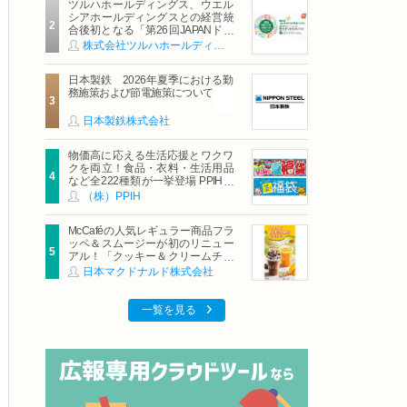
ツルハホールディングス、ウエル
シアホールディングスとの経営統
合後初となる「第26回JAPANドラ
ッグストアショー」に出展
株式会社ツルハホールディングス
日本製鉄 2026年夏季における勤
務施策および節電施策について
日本製鉄株式会社
物価高に応える生活応援とワクワ
クを両立！食品・衣料・生活用品
など全222種類が一挙登場 PPIHグ
ループ「夏福袋」＆セール 8月6日
（株）PPIH
(木)より順次スタート
McCaféの人気レギュラー商品フラ
ッペ＆スムージーが初のリニュー
アル！「クッキー＆クリームチョ
コフラッペ」「マンゴースムージ
日本マクドナルド株式会社
ー」8月5日（水）から販売開始
一覧を見る