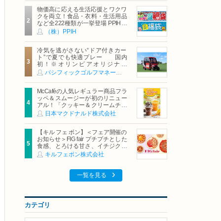
物価高に応える生活応援とワクワ
クを両立！食品・衣料・生活用品
など全222種類が一挙登場 PPIHグ
ループ「夏福袋」＆セール 8月6日
（株）PPIH
(木)より順次スタート
冷気を逃がさない“ドア付きカー
ト”で夏でも快適プレー 国内
初！※オリンピアオリジナル
「AirCon Cart（エアコンカー
パシフィックゴルフマネージメント株式会社
ト）」導入 | ＰＧＭ
McCaféの人気レギュラー商品フラ
ッペ＆スムージーが初のリニュー
アル！「クッキー＆クリームチョ
コフラッペ」「マンゴースムージ
日本マクドナルド株式会社
ー」8月5日（水）から販売開始
【キル フェ ボン】＜フェア開催の
お知らせ＞FIG fair プチプチとした
食感、とろける甘さ、イチジクの
魅力をたっぷりと。新作を含め、
キルフェボン株式会社
イチジク尽くしの全4種が登場8月
20日（木）スタート
一覧を見る
カテゴリ