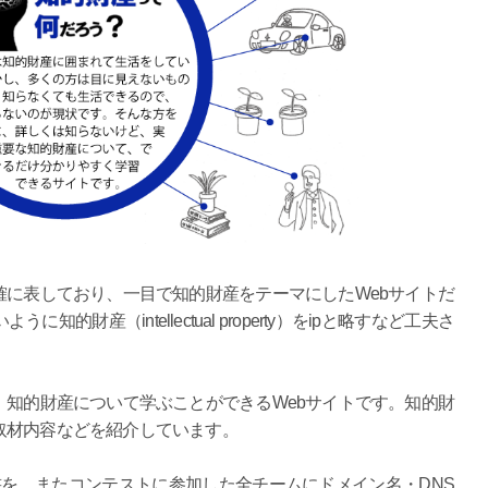
に表しており、一目で知的財産をテーマにしたWebサイトだ
財産（intellectual property）をipと略すなど工夫さ
知的財産について学ぶことができるWebサイトです。知的財
取材内容などを紹介しています。
書を、またコンテストに参加した全チームにドメイン名・DNS