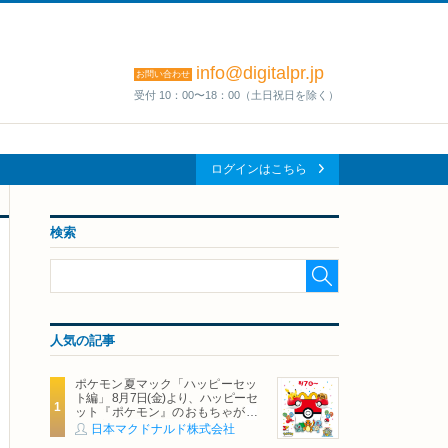
info@digitalpr.jp
お問い合わせ
受付 10：00〜18：00（土日祝日を除く）
ログインはこちら
検索
人気の記事
ポケモン夏マック「ハッピーセッ
ト編」 8月7日(金)より、ハッピーセ
ット『ポケモン』のおもちゃが期
間限定登場
日本マクドナルド株式会社