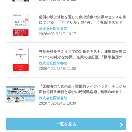
症例の紙上体験を通して集中治療の知識やセンスを身
につける、「印ドリル」第4弾。 『港島印 ICUドリ
ル』発売
株式会社医学書院
2026年02月24日 13:17
整形外科を学ぶうえでの定番テキスト。運動器疾患に
ついての確かな知識、充実の改訂版 『標準整形外科
学 第16版』2/2発売
株式会社医学書院
2026年02月24日 11:00
『医療者のための超・実践的ライフハックー今日から
変わる日常業務と学びの時間戦略術』無料Webセミナ
ー3月6日（金）開催 — 医学書院
株式会社医学書院
2026年02月24日 10:30
一覧を見る