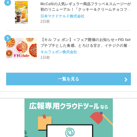
McCaféの人気レギュラー商品フラッペ＆スムージーが
初のリニューアル！「クッキー＆クリームチョコフラ
ッペ」「マンゴースムージー」8月5日（水）から販売
日本マクドナルド株式会社
開始
2日前
【キル フェ ボン】＜フェア開催のお知らせ＞FIG fair
プチプチとした食感、とろける甘さ、イチジクの魅力
をたっぷりと。新作を含め、イチジク尽くしの全4種が
キルフェボン株式会社
登場8月20日（木）スタート
1日前
一覧を見る