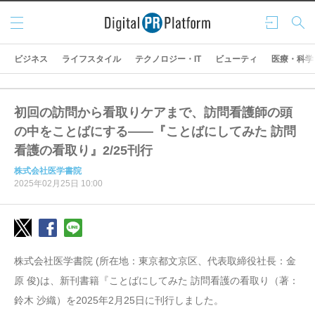
メニ
ログ
検索
ュー
イン
ビジネス
ライフスタイル
テクノロジー・IT
ビューティ
医療・科学
初回の訪問から看取りケアまで、訪問看護師の頭
の中をことばにする――『ことばにしてみた 訪問
看護の看取り』2/25刊行
株式会社医学書院
2025年02月25日 10:00
株式会社医学書院 (所在地：東京都文京区、代表取締役社長：金
原 俊)は、新刊書籍『ことばにしてみた 訪問看護の看取り（著：
鈴木 沙織）を2025年2月25日に刊行しました。