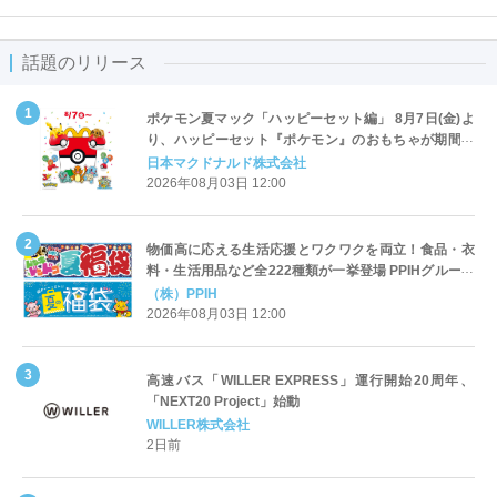
話題のリリース
ポケモン夏マック「ハッピーセット編」 8月7日(金)よ
り、ハッピーセット『ポケモン』のおもちゃが期間限
定登場
日本マクドナルド株式会社
2026年08月03日 12:00
物価高に応える生活応援とワクワクを両立！食品・衣
料・生活用品など全222種類が一挙登場 PPIHグループ
「夏福袋」＆セール 8月6日(木)より順次スタート
（株）PPIH
2026年08月03日 12:00
高速バス「WILLER EXPRESS」運行開始20周年、
「NEXT20 Project」始動
WILLER株式会社
2日前