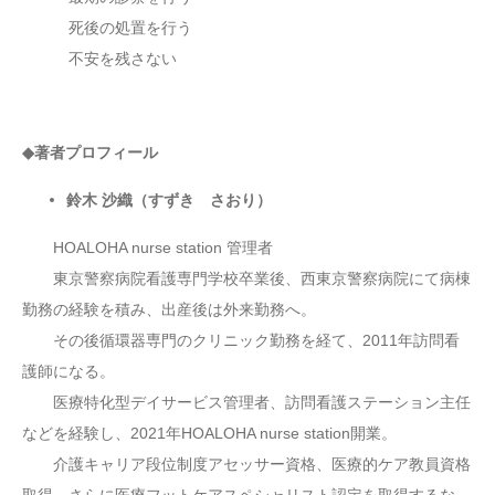
死後の処置を行う
不安を残さない
◆著者プロフィール
鈴木 沙織
（すずき さおり）
HOALOHA nurse station 管理者
東京警察病院看護専門学校卒業後、西東京警察病院にて病棟
勤務の経験を積み、出産後は外来勤務へ。
その後循環器専門のクリニック勤務を経て、2011年訪問看
護師になる。
医療特化型デイサービス管理者、訪問看護ステーション主任
などを経験し、2021年HOALOHA nurse station開業。
介護キャリア段位制度アセッサー資格、医療的ケア教員資格
取得。さらに医療フットケアスペシャリスト認定を取得するな