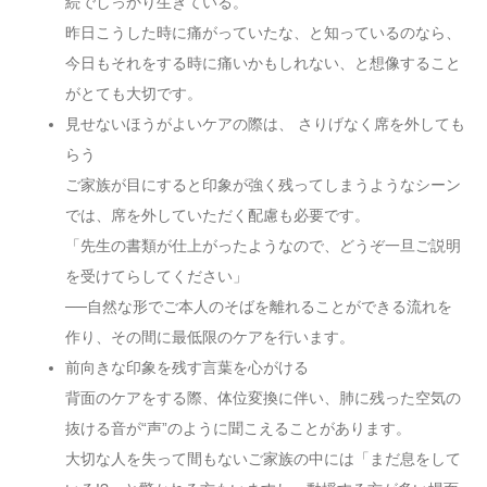
続でしっかり生きている。
昨日こうした時に痛がっていたな、と知っているのなら、
今日もそれをする時に痛いかもしれない、と想像すること
がとても大切です。
見せないほうがよいケアの際は、 さりげなく席を外しても
らう
ご家族が目にすると印象が強く残ってしまうようなシーン
では、席を外していただく配慮も必要です。
「先生の書類が仕上がったようなので、どうぞ一旦ご説明
を受けてらしてください」
──自然な形でご本人のそばを離れることができる流れを
作り、その間に最低限のケアを行います。
前向きな印象を残す言葉を心がける
背面のケアをする際、体位変換に伴い、肺に残った空気の
抜ける音が“声”のように聞こえることがあります。
大切な人を失って間もないご家族の中には「まだ息をして