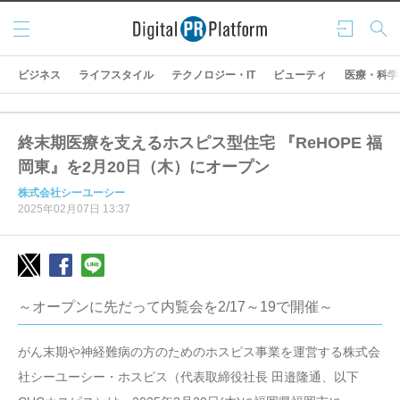
メニ
ログ
検索
ュー
イン
ビジネス
ライフスタイル
テクノロジー・IT
ビューティ
医療・科学
終末期医療を支えるホスピス型住宅 『ReHOPE 福
岡東』を2月20日（木）にオープン
株式会社シーユーシー
2025年02月07日 13:37
～オープンに先だって内覧会を2/17～19で開催～
がん末期や神経難病の方のためのホスピス事業を運営する株式会
社シーユーシー・ホスピス（代表取締役社長 田邉隆通、以下