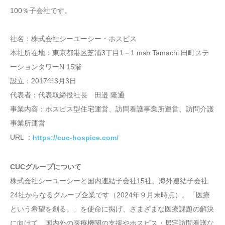
100％子会社です。
社名：株式会社シーユーシー・ホスピス
本社所在地：東京都港区芝浦3丁目1－1 msb Tamachi 田町ステ
ーションタワーN 15階
設立：2017年3月3日
代表者：代表取締役社長 田邉 隆通
事業内容：ホスピス型住宅運営、訪問看護事業所運営、訪問介護
事業所運営
URL ：
https://cuc-hospice.com/
CUCグループについて
株式会社シーユーシーと国内連結子会社15社、海外連結子会社
24社からなるグループ企業です（2024年９月末時点）。「医療
という希望を創る。」を使命に掲げ、さまざまな医療課題の解決
に向けて、国内外の医療機関の支援やホスピス・居宅訪問看護な