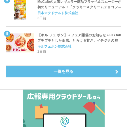
McCaféの人気レギュラー商品フラッペ＆スムージーが
初のリニューアル！「クッキー＆クリームチョコフラ
ッペ」「マンゴースムージー」8月5日（水）から販売
日本マクドナルド株式会社
開始
3日前
【キル フェ ボン】＜フェア開催のお知らせ＞FIG fair
プチプチとした食感、とろける甘さ、イチジクの魅力
をたっぷりと。新作を含め、イチジク尽くしの全4種が
キルフェボン株式会社
登場8月20日（木）スタート
2日前
一覧を見る