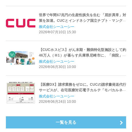
世界で年間67兆円の生産性損失を生む 「屈折異常」対
策を加速。CUCとインドネシア国立チプト・マングン
クスモ病院、眼科領域での官民連携を強化。
株式会社シーユーシー
2026年07月10日 15:30
【CUCホスピス】がん末期・難病特化型施設として約
46万人（※1）が暮らす兵庫県尼崎市に、「病院」で
も「自宅」でもない、最期まで自分らしく生きるため
株式会社シーユーシー
のホスピス型住宅「ReHOPE 尼崎」を初開設！
2026年06月30日 10:00
【医療DX】請求業務をゼロに。CUCの請求書発送代行
サービスが、在宅医療対応電子カルテ「モバカルネッ
ト」の公式オプションサービスとして7月1日より提供
株式会社シーユーシー
開始。
2026年06月24日 10:00
一覧を見る