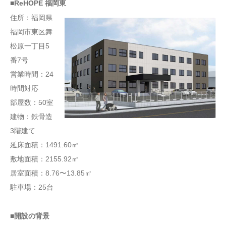
■ReHOPE 福岡東
住所：福岡県
福岡市東区舞
松原一丁目5
番7号
営業時間：24
時間対応
部屋数：50室
建物：鉄骨造
3階建て
延床面積：1491.60㎡
敷地面積：2155.92㎡
居室面積：8.76〜13.85㎡
駐車場：25台
■開設の背景