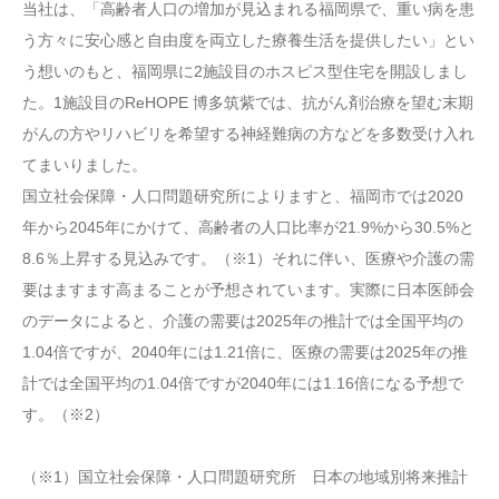
当社は、「高齢者人口の増加が見込まれる福岡県で、重い病を患
う方々に安心感と自由度を両立した療養生活を提供したい」とい
う想いのもと、福岡県に2施設目のホスピス型住宅を開設しまし
た。1施設目のReHOPE 博多筑紫では、抗がん剤治療を望む末期
がんの方やリハビリを希望する神経難病の方などを多数受け入れ
てまいりました。
国立社会保障・人口問題研究所によりますと、福岡市では2020
年から2045年にかけて、高齢者の人口比率が21.9%から30.5%と
8.6％上昇する見込みです。（※1）それに伴い、医療や介護の需
要はますます高まることが予想されています。実際に日本医師会
のデータによると、介護の需要は2025年の推計では全国平均の
1.04倍ですが、2040年には1.21倍に、医療の需要は2025年の推
計では全国平均の1.04倍ですが2040年には1.16倍になる予想で
す。（※2）
（※1）国立社会保障・人口問題研究所 日本の地域別将来推計