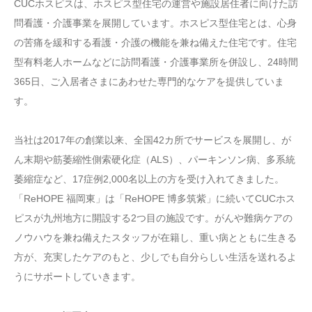
CUCホスピスは、ホスピス型住宅の運営や施設居住者に向けた訪
問看護・介護事業を展開しています。ホスピス型住宅とは、心身
の苦痛を緩和する看護・介護の機能を兼ね備えた住宅です。住宅
型有料老人ホームなどに訪問看護・介護事業所を併設し、24時間
365日、ご入居者さまにあわせた専門的なケアを提供していま
す。
当社は2017年の創業以来、全国42カ所でサービスを展開し、が
ん末期や筋萎縮性側索硬化症（ALS）、パーキンソン病、多系統
萎縮症など、17症例2,000名以上の方を受け入れてきました。
「ReHOPE 福岡東」は「ReHOPE 博多筑紫」に続いてCUCホス
ピスが九州地方に開設する2つ目の施設です。がんや難病ケアの
ノウハウを兼ね備えたスタッフが在籍し、重い病とともに生きる
方が、充実したケアのもと、少しでも自分らしい生活を送れるよ
うにサポートしていきます。