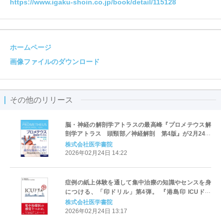
https://www.igaku-shoin.co.jp/book/detail/115128
ホームページ
画像ファイルのダウンロード
その他のリリース
脳・神経の解剖学アトラスの最高峰『プロメテウス解
剖学アトラス 頭頸部／神経解剖 第4版』が2月24日
発売！
株式会社医学書院
2026年02月24日 14:22
症例の紙上体験を通して集中治療の知識やセンスを身
につける、「印ドリル」第4弾。 『港島印 ICUドリ
ル』発売
株式会社医学書院
2026年02月24日 13:17