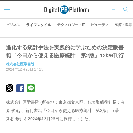
メニ
ログ
検索
ュー
イン
ビジネス
ライフスタイル
テクノロジー・IT
ビューティ
医療・科学
進化する統計手法を実践的に学ぶための決定版書
籍『今日から使える医療統計 第2版』12/26刊行
株式会社医学書院
2024年12月26日 17:15
株式会社医学書院 (所在地：東京都文京区、代表取締役社長：金
原 俊)は、新刊書籍『今日から使える医療統計 第2版』（著：
新谷 歩）を2024年12月26日に刊行しました。