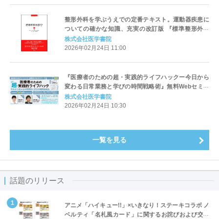
整形外科を学ぶうえでの定番テキスト。運動器疾患に
ついての確かな知識、充実の改訂版 『標準整形外科
学 第16版』2/2発売
株式会社医学書院
2026年02月24日 11:00
『医療者のための超・実践的ライフハックー今日から
変わる日常業務と学びの時間戦略術』無料Webセミナ
ー3月6日（金）開催 — 医学書院
株式会社医学書院
2026年02月24日 10:30
一覧を見る
話題のリリース
アニメ「ハイキュー!!」×いきなり！ステーキコラボ ノ
ベルティ「名札風カード」に関するお詫びおよび交換