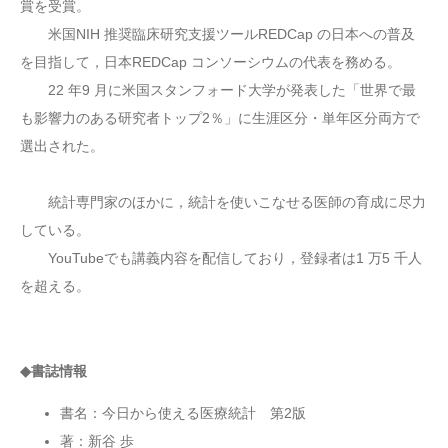
賞を受賞。
米国NIH 推奨臨床研究支援ツールREDCap の日本への普及
を目指して，日本REDCap コンソーシウムの代表を務める。
22 年9 月に米国スタンフォード大学が発表した「世界で最
も影響力のある研究者トップ2％」に生涯区分・単年区分両方で
選出された。
統計専門家のほかに，統計を使いこなせる医師の育成に尽力
している。
YouTubeでも講義内容を配信しており，登録者は1 万5 千人
を超える。
◆書誌情報
書名：今日から使える医療統計 第2版
著：新谷 歩