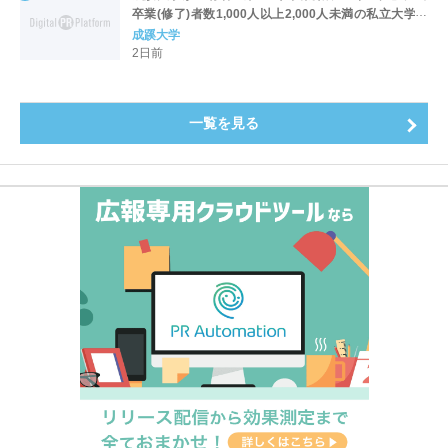
卒業(修了)者数1,000人以上2,000人未満の私立大学で
全国第1位を獲得！～実就職率は26.5%（前年比＋
成蹊大学
4.3pt）に伸長、東京の私立大学でも10位にランクイン
2日前
～
一覧を見る