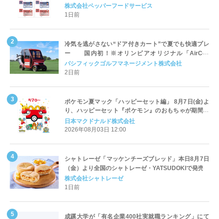
対応についてのご案内
株式会社ペッパーフードサービス
1日前
冷気を逃がさない“ドア付きカート”で夏でも快適プレ
ー 国内初！※オリンピアオリジナル「AirCon
Cart（エアコンカート）」導入 | ＰＧＭ
パシフィックゴルフマネージメント株式会社
2日前
ポケモン夏マック「ハッピーセット編」 8月7日(金)よ
り、ハッピーセット『ポケモン』のおもちゃが期間限
定登場
日本マクドナルド株式会社
2026年08月03日 12:00
シャトレーゼ「マッケンチーズブレッド」本日8月7日
（金）より全国のシャトレーゼ・YATSUDOKIで発売
株式会社シャトレーゼ
1日前
成蹊大学が「有名企業400社実就職ランキング」にて