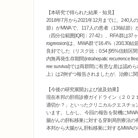
【本研究で得られた結果・知見】
2018年7月から2021年12月までに、24
節）がMWAで、117人の患者（136結節
（四分位範囲[IQR]：27-42）、RFA群は37ヶ月（
rogression)は、MWA群で16.4%（20/
良好でした（リスク比：0.54 [95%信頼区間(CI): 0.3
内無再発生存期間(intrahepatic recurrence fr
ree survival)では両群間に有意な差は
上）は2例ずつ報告されましたが、治療に
【今後の研究展開および波及効果】
現在本邦の肝癌診療ガイドライン（２０２
適切か？」といったクリニカルクエスチョン
います。しかし、今回の報告を契機にMW
腸がんの肝転移巣に対する穿刺局所療法の
本邦から大腸がん肝転移巣に対するMWA