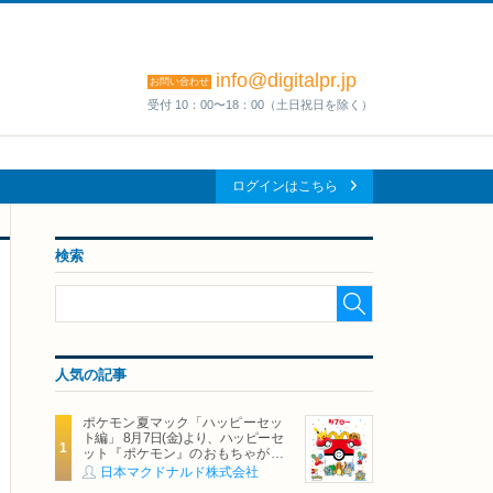
info@digitalpr.jp
お問い合わせ
受付 10：00〜18：00（土日祝日を除く）
ログインはこちら
検索
人気の記事
ポケモン夏マック「ハッピーセッ
ト編」 8月7日(金)より、ハッピーセ
ット『ポケモン』のおもちゃが期
間限定登場
日本マクドナルド株式会社