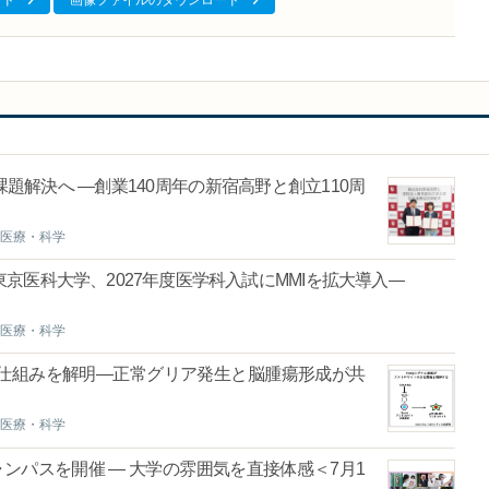
ード
画像ファイルのダウンロード
高野と創立110周
医療・科学
京医科大学、2027年度医学科入試にMMIを拡大導入―
医療・科学
仕組みを解明―正常グリア発生と脳腫瘍形成が共
医療・科学
ンパスを開催 ― 大学の雰囲気を直接体感＜7月1