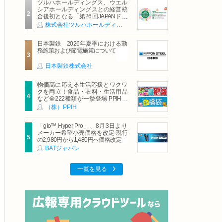
ツルハホールディングス、ウエル
シアホールディングスとの経営統
合後初となる「第26回JAPANドラ
ッグストアショー」に出展
株式会社ツルハホールディングス
日本製鉄 2026年夏季における勤
務施策および節電施策について
日本製鉄株式会社
物価高に応える生活応援とワクワ
クを両立！食品・衣料・生活用品
など全222種類が一挙登場 PPIHグ
ループ「夏福袋」＆セール 8月6日
（株）PPIH
(木)より順次スタート
「glo™ Hyper Pro」、8月3日より
メーカー希望小売価格を改定 現行
の2,980円から1,480円へ価格改定
BATジャパン
一覧を見る