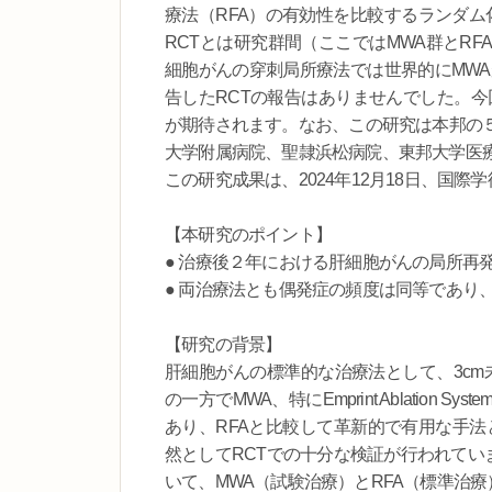
療法（RFA）の有効性を比較するランダム
RCTとは研究群間（ここではMWA群とR
細胞がんの穿刺局所療法では世界的にMWA
告したRCTの報告はありませんでした。今
が期待されます。なお、この研究は本邦の
大学附属病院、聖隷浜松病院、東邦大学医
この研究成果は、2024年12月18日、国際学術
【本研究のポイント】
● 治療後２年における肝細胞がんの局所再
● 両治療法とも偶発症の頻度は同等であり
【研究の背景】
肝細胞がんの標準的な治療法として、3cm
の一方でMWA、特にEmprint Ablatio
あり、RFAと比較して革新的で有用な手法
然としてRCTでの十分な検証が行われてい
いて、MWA（試験治療）とRFA（標準治療