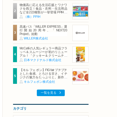
物価高に応える生活応援とワクワ
クを両立！食品・衣料・生活用品
など全222種類が一挙登場 PPIHグ
ループ「夏福袋」＆セール 8月6日
（株）PPIH
(木)より順次スタート
高速バス「WILLER EXPRESS」運
行開始20周年、「NEXT20
Project」始動
WILLER株式会社
McCaféの人気レギュラー商品フラ
ッペ＆スムージーが初のリニュー
アル！「クッキー＆クリームチョ
コフラッペ」「マンゴースムージ
日本マクドナルド株式会社
ー」8月5日（水）から販売開始
【キル フェ ボン】FIG fair プチプチ
とした食感、とろける甘さ、イチ
ジクの魅力をたっぷりと。新作を
含め、イチジク尽くしの全4種が登
キルフェボン株式会社
場8月20日（木）スタート
一覧を見る
カテゴリ