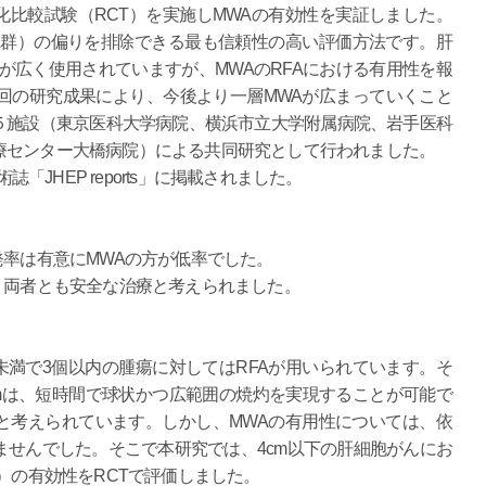
化比較試験（RCT）を実施しMWAの有効性を実証しました。
FA群）の偏りを排除できる最も信頼性の高い評価方法です。肝
が広く使用されていますが、MWAのRFAにおける有用性を報
回の研究成果により、今後より一層MWAが広まっていくこと
５施設（東京医科大学病院、横浜市立大学附属病院、岩手医科
療センター大橋病院）による共同研究として行われました。
誌「JHEP reports」に掲載されました。
発率は有意にMWAの方が低率でした。
、両者とも安全な治療と考えられました。
未満で3個以内の腫瘍に対してはRFAが用いられています。そ
n Systemは、短時間で球状かつ広範囲の焼灼を実現することが可能で
と考えられています。しかし、MWAの有用性については、依
ませんでした。そこで本研究では、4cm以下の肝細胞がんにお
）の有効性をRCTで評価しました。