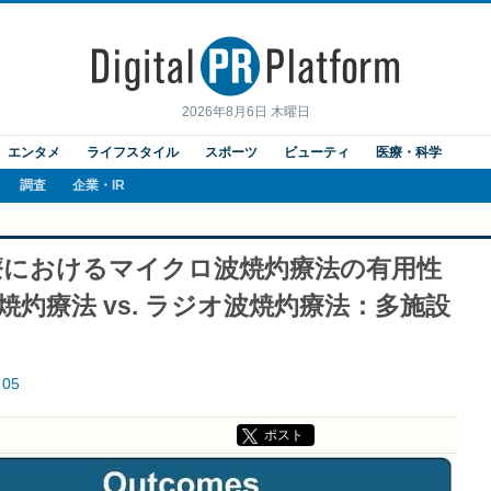
2026年8月6日 木曜日
エンタメ
ライフスタイル
スポーツ
ビューティ
医療・科学
調査
企業・IR
療におけるマイクロ波焼灼療法の有用性
灼療法 vs. ラジオ波焼灼療法：多施設
05
ポスト