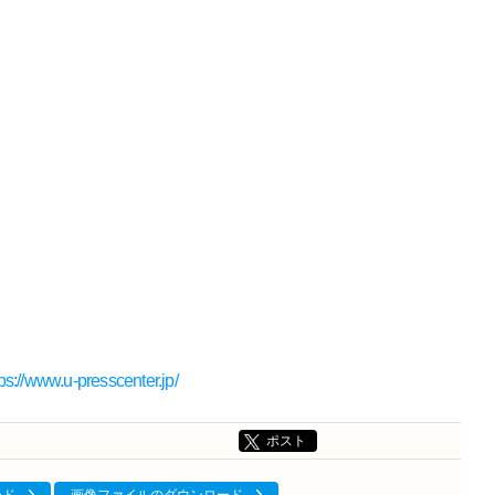
tps://www.u-presscenter.jp/
ポスト