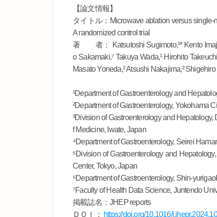
【論文情報】
タイトル：Microwave ablation versus single-needl
A randomized control trial
著 者： Katsutoshi Sugimoto,¹* Kento Imajo,²
o Sakamaki,⁷ Takuya Wada,¹ Hirohito Takeuchi
Masato Yoneda,² Atsushi Nakajima,² Shige
¹Department of Gastroenterology and Hepatolog
²Department of Gastroenterology, Yokohama Ci
³Division of Gastroenterology and Hepatology, 
f Medicine, Iwate, Japan
⁴Department of Gastroenterology, Seirei Hama
⁵Division of Gastroenterology and Hepatology,
Center, Tokyo, Japan
⁶Department of Gastroenterology, Shin-yuriga
⁷Faculty of Health Data Science, Juntendo Univ
掲載誌名：JHEP reports
ＤＯＩ：
https://doi.org/10.1016/j.jhepr.2024.