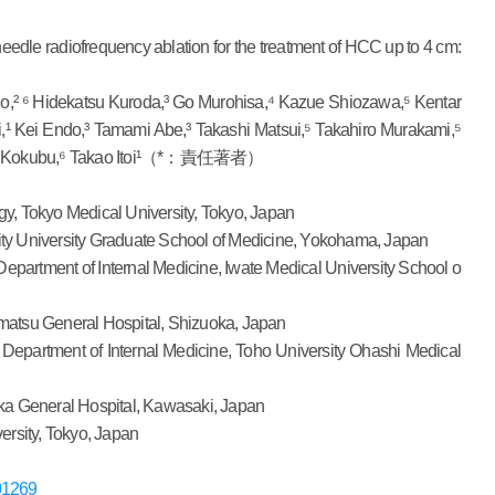
e radiofrequency ablation for the treatment of HCC up to 4 cm:
 ⁶ Hidekatsu Kuroda,³ Go Murohisa,⁴ Kazue Shiozawa,⁵ Kentar
,¹ Kei Endo,³ Tamami Abe,³ Takashi Matsui,⁵ Takahiro Murakami,⁵
hiro Kokubu,⁶ Takao Itoi¹（*：責任著者）
y, Tokyo Medical University, Tokyo, Japan
ty University Graduate School of Medicine, Yokohama, Japan
Department of Internal Medicine, Iwate Medical University School o
matsu General Hospital, Shizuoka, Japan
 Department of Internal Medicine, Toho University Ohashi Medical
oka General Hospital, Kawasaki, Japan
ersity, Tokyo, Japan
101269