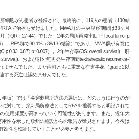
0人の肝細胞がん患者が登録され、最終的に、119人の患者（130結
）がRFAで治療を受けました。MWA群の中央観察期間は33ヶ月
IQR：27-44）でした。2年の局所再発率(LTP: local tumor p
130結節）、RFA群で30.4%（38/136結節）であり、MWA群が有意に
3, 0.87]; p=0.007）。2年生存率(OS: overall survival)、肝
ee survival)、および肝外無再発生存期間(extrahepatic recurrence-f
認められませんでした。また両群ともに重篤な有害事象（grade 2以
関連する死亡は認めませんでした。
１年版）では「各穿刺局所療法の選択は、どのように行うのが
に対して、穿刺局所療法としてRFAを推奨すると明記されて
Aの使用頻度が高まっていく可能性があります。また、近年大
有用性を示した欧州の施設からの報告が散見されます。今後は
の有効性を検証していくことが必要と考えます。