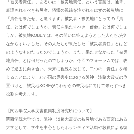
「被災者責任」、あるいは「被災地責任」という言葉は、通常、
庇護されるべき被災者、憐憫の視線を注がれるはずの被災地に
「責任を果たせ」と迫ります。被災者・被災地にとっての「責
任」とは何でしょうか。責任を果たすべき「使命」とは何でしょ
うか。被災地KOBEでは、その問いに答えようとした人たちが少
なからずいました。その人たちが果たした「被災者責任」とはど
のようなものだったのでしょうか。また、果たせなかった「被災
地責任」とは何だったのでしょうか。今回のフォーラムでは、改
めて過去に向き合い、未来に視線を投じて、二つの「責任」を考
えることにより、わが国の災害史における阪神・淡路大震災の位
置づけと、被災地KOBEがこれからの未災地に向けて果たすべき
役割を考えます。
【関西学院大学災害復興制度研究所について】
関西学院大学では、阪神・淡路大震災の被災地である西宮にある
大学として、学生を中心としたボランティア活動や教員による復