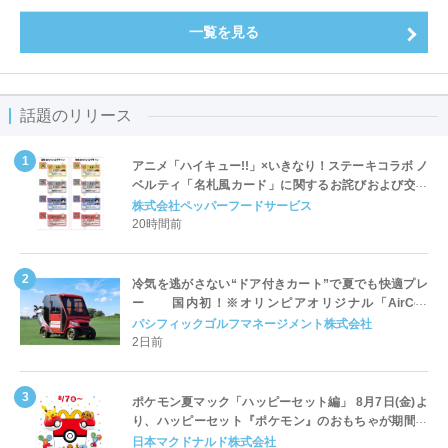
一覧を見る
話題のリリース
アニメ「ハイキュー!!」×いきなり！ステーキコラボ ノ
ベルティ「名札風カード」に関するお詫びおよび交換
対応についてのご案内
株式会社ペッパーフードサービス
20時間前
冷気を逃がさない“ドア付きカート”で夏でも快適プレ
ー 国内初！※オリンピアオリジナル「AirCon
Cart（エアコンカート）」導入 | ＰＧＭ
パシフィックゴルフマネージメント株式会社
2日前
ポケモン夏マック「ハッピーセット編」 8月7日(金)よ
り、ハッピーセット『ポケモン』のおもちゃが期間限
定登場
日本マクドナルド株式会社