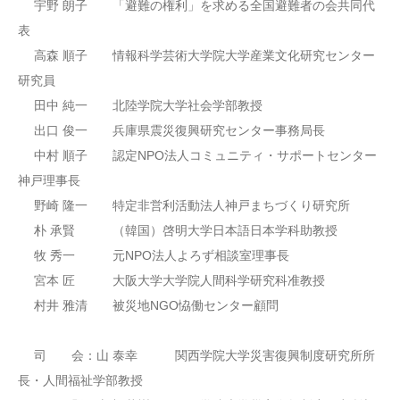
宇野 朗子 「避難の権利」を求める全国避難者の会共同代
表
高森 順子 情報科学芸術大学院大学産業文化研究センター
研究員
田中 純一 北陸学院大学社会学部教授
出口 俊一 兵庫県震災復興研究センター事務局長
中村 順子 認定NPO法人コミュニティ・サポートセンター
神戸理事長
野崎 隆一 特定非営利活動法人神戸まちづくり研究所
朴 承賢 （韓国）啓明大学日本語日本学科助教授
牧 秀一 元NPO法人よろず相談室理事長
宮本 匠 大阪大学大学院人間科学研究科准教授
村井 雅清 被災地NGO恊働センター顧問
司 会：山 泰幸 関西学院大学災害復興制度研究所所
長・人間福祉学部教授