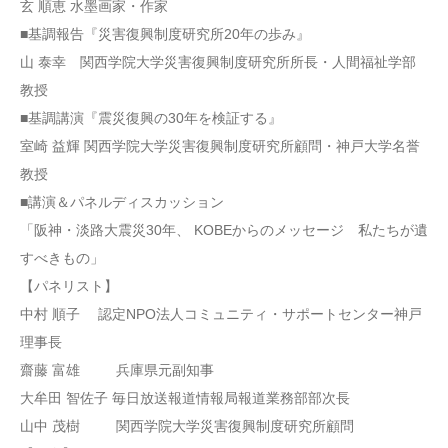
玄 順恵 水墨画家・作家
■基調報告『災害復興制度研究所20年の歩み』
山 泰幸 関西学院大学災害復興制度研究所所長・人間福祉学部
教授
■基調講演『震災復興の30年を検証する』
室崎 益輝 関西学院大学災害復興制度研究所顧問・神戸大学名誉
教授
■講演＆パネルディスカッション
「阪神・淡路大震災30年、 KOBEからのメッセージ 私たちが遺
すべきもの」
【パネリスト】
中村 順子 認定NPO法人コミュニティ・サポートセンター神戸
理事長
齋藤 富雄 兵庫県元副知事
大牟田 智佐子 毎日放送報道情報局報道業務部部次長
山中 茂樹 関西学院大学災害復興制度研究所顧問