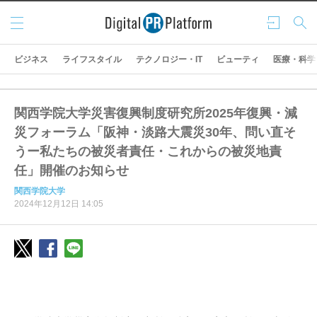
メニ
ログ
検索
ュー
イン
ビジネス
ライフスタイル
テクノロジー・IT
ビューティ
医療・科学
関西学院大学災害復興制度研究所2025年復興・減
災フォーラム「阪神・淡路大震災30年、問い直そ
うー私たちの被災者責任・これからの被災地責
任」開催のお知らせ
関西学院大学
2024年12月12日 14:05