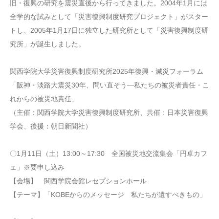
旧・復興の研究を震災直後から行ってきました。2004年1月には
全学的な試みとして「災害復興制度研究プロジェクト」がスター
トし、2005年1月17日に独立した研究所として「災害復興制度研
究所」が誕生しました。
関西学院大学災害復興制度研究所2025年復興・減災フォーラム
「阪神・淡路大震災30年、問い直そう―私たちの被災者責任・こ
れからの被災地責任」
（主催：関西学院大学災害復興制度研究所、共催：日本災害復興
学会、後援：朝日新聞社）
〇1月11日（土）13:00～17:30 全国被災地交流集会「円卓カフ
ェ」※要申し込み
【会場】 関西学院会館レセプションホール
【テーマ】「KOBEからのメッセージ 私たちが遺すべきもの」