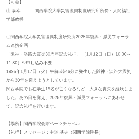
【司会】
山 泰幸 関西学院大学災害復興制度研究所所長・人間福祉
学部教授
〇関西学院大学災害復興制度研究所2025年復興・減災フォーラ
ム連携企画
「阪神・淡路大震災30周年記念礼拝」 （1月12日（日）10:30～
11:30）※申し込み不要
1995年1月17日（火）午前5時46分に発生した阪神・淡路大震災
から30年を迎えようとしています。
関西学院でも在学生15名が亡くなるなど、大きな喪失を経験しま
した。あの日を覚え、2025年復興・減災フォーラムにあわせ
て、記念礼拝を行います。
【場所】関西学院会館ベーツチャペル
【礼拝】メッセージ：中道 基夫（関西学院院長）