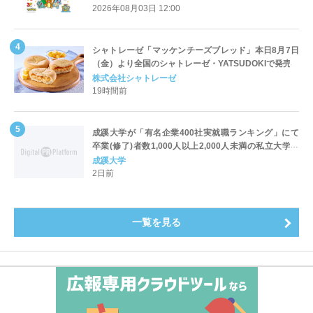
2026年08月03日 12:00
シャトレーゼ「マッケンチーズブレッド」本日8月7日
（金）より全国のシャトレーゼ・YATSUDOKIで発売
株式会社シャトレーゼ
19時間前
成蹊大学が「有名企業400社実就職ランキング」にて
卒業(修了)者数1,000人以上2,000人未満の私立大学で
全国第1位を獲得！～実就職率は26.5%（前年比＋
成蹊大学
4.3pt）に伸長、東京の私立大学でも10位にランクイン
2日前
～
一覧を見る