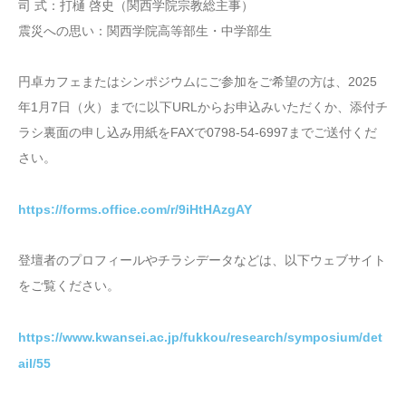
司 式：打樋 啓史（関西学院宗教総主事）
震災への思い：関西学院高等部生・中学部生
円卓カフェまたはシンポジウムにご参加をご希望の方は、2025
年1月7日（火）までに以下URLからお申込みいただくか、添付チ
ラシ裏面の申し込み用紙をFAXで0798-54-6997までご送付くだ
さい。
https://forms.office.com/r/9iHtHAzgAY
登壇者のプロフィールやチラシデータなどは、以下ウェブサイト
をご覧ください。
https://www.kwansei.ac.jp/fukkou/research/symposium/det
ail/55