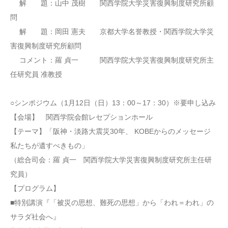
解 題：山中 茂樹 関西学院大学災害復興制度研究所顧
問
解 題：岡田 憲夫 京都大学名誉教授・関西学院大学災
害復興制度研究所顧問
コメント：羅 貞一 関西学院大学災害復興制度研究所主
任研究員 准教授
○シンポジウム（1月12日（日）13：00～17：30）※要申し込み
【会場】 関西学院会館レセプションホール
【テーマ】「阪神・淡路大震災30年、 KOBEからのメッセージ
私たちが遺すべきもの」
（総合司会：羅 貞一 関西学院大学災害復興制度研究所主任研
究員）
【プログラム】
■特別講演『「被災の思想、難死の思想」から「われ＝われ」の
サラダ社会へ』