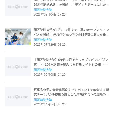
50周年記念式典」を開催 ―「平和」をテーマにした基
調講演やパネルディスカッション、過去の参加者によ
関西学院大学
る発表などを実施【取材申込受付中】
2026年08月04日 17:20
関西学院大学が8月1～9日まで、夏のオープンキャン
パスを開催 ― 来場型とweb型で全14学部の魅力を発信
関西学院大学
2026年07月29日 08:20
【関西学院大学】5年目を迎えたウェブマガジン「月と
窓」 ～ 100本到達を記念した特設サイトを公開 ～ 卒
業生（井戸川射子、田口壮、永島優美、松永K三蔵）
関西学院大学
によるおすすめ記事紹介も
2026年05月08日 14:20
医薬品分子の窒素遠隔位をピンポイントで編集する新
技術―ラジカル移動を鍵とした第3級アミンの遠隔C–H
官能基化―
関西学院大学
2026年04月14日 20:20