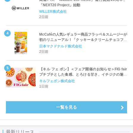
「NEXT20 Project」始動
WILLER株式会社
2日前
McCaféの人気レギュラー商品フラッペ＆スムージーが
初のリニューアル！「クッキー＆クリームチョコフラ
ッペ」「マンゴースムージー」8月5日（水）から販売
日本マクドナルド株式会社
開始
2日前
【キル フェ ボン】＜フェア開催のお知らせ＞FIG fair
プチプチとした食感、とろける甘さ、イチジクの魅力
をたっぷりと。新作を含め、イチジク尽くしの全4種が
キルフェボン株式会社
登場8月20日（木）スタート
1日前
一覧を見る
最新リリース