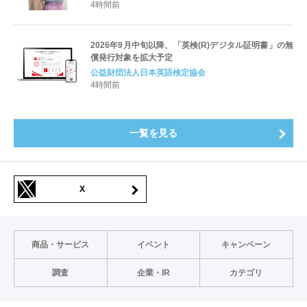
すキャリアと学びを明確化〜
4時間前
2026年9月中旬以降、「英検(R)デジタル証明書」の無
償発行対象を拡大予定
公益財団法人日本英語検定協会
4時間前
一覧を見る
X
商品・サービス
イベント
キャンペーン
調査
企業・IR
カテゴリ