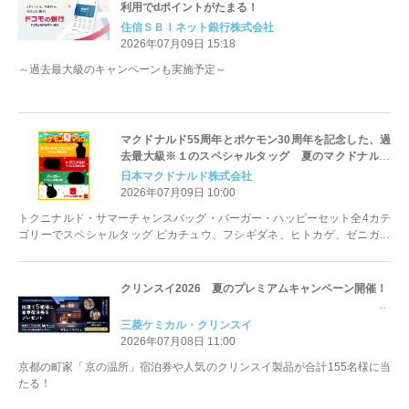
利用でdポイントがたまる！
住信ＳＢＩネット銀行株式会社
2026年07月09日 15:18
～過去最大級のキャンペーンも実施予定～
マクドナルド55周年とポケモン30周年を記念した、過
去最大級※１のスペシャルタッグ 夏のマクドナルド
に、ポケモンの祭典がやってくる！「ポケモン夏マッ
日本マクドナルド株式会社
ク」開幕！
2026年07月09日 10:00
トクニナルド・サマーチャンスバッグ・バーガー・ハッピーセット全4カテ
ゴリーでスペシャルタッグ ピカチュウ、フシギダネ、ヒトカゲ、ゼニガメ
をはじめとする歴代のポケモンが大集合 『Pokemon GO』とパートナーシ
ップを締結！ 全国のマクドナルド約3000店舗が期間限定で「ポケストッ
プ」として登場！
クリンスイ2026 夏のプレミアムキャンペーン開催！
三菱ケミカル・クリンスイ
2026年07月08日 11:00
京都の町家「京の温所」宿泊券や人気のクリンスイ製品が合計155名様に当
たる！