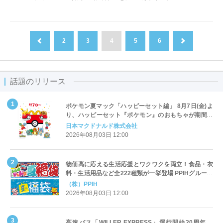
2
3
4
5
6
前へ
次へ
話題のリリース
ポケモン夏マック「ハッピーセット編」 8月7日(金)よ
り、ハッピーセット『ポケモン』のおもちゃが期間限
定登場
日本マクドナルド株式会社
2026年08月03日 12:00
物価高に応える生活応援とワクワクを両立！食品・衣
料・生活用品など全222種類が一挙登場 PPIHグループ
「夏福袋」＆セール 8月6日(木)より順次スタート
（株）PPIH
2026年08月03日 12:00
高速バス「WILLER EXPRESS」運行開始20周年、