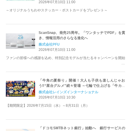
2026年07月10日 11:00
～オリジナルうちわやステッカー・ポストカードをプレゼント～
ScanSnap、発売25周年。「ワンタッチでPDF」を貫
き、情報活用のさらなる進化へ
株式会社PFU
2026年07月10日 11:00
ファンの皆様への感謝を込め、特別記念モデルが当たるキャンペーンを開始
「牛角の夏祭り」開催！大人も子供も楽しんじゃお
う‼“屋台グルメ”続々登場 ～七輪で仕上げる「牛カル
ビコッペ」や懐かしさ感じる「サクマドロップス」の
株式会社レインズインターナショナル
スイーツなど、オリジナル屋台メニュー全10品が登場
2026年07月10日 10:30
～
【期間限定】2026年7月15日（水）～8月31日（月）
「ドコモSMTBネット銀行」始動へ 銀行サービスの