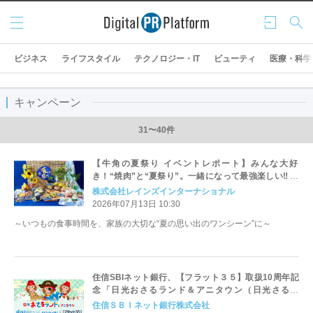
メニ
ログ
検索
ュー
イン
ビジネス
ライフスタイル
テクノロジー・IT
ビューティ
医療・科学
キャンペーン
31〜40件
【牛角の夏祭り イベントレポート】みんな大好
き！“焼肉”と“夏祭り”。一緒になって最強楽しい‼ 七
輪で焼いて楽しい＆おいしい屋台体験、「サクマドロ
株式会社レインズインターナショナル
ップス」のコラボなど、楽しさ満点の全10品
2026年07月13日 10:30
～いつもの食事時間を、家族の大切な“夏の思い出のワンシーン”に～
住信SBIネット銀行、【フラット３５】取扱10周年記
念「日光おさるランド＆アニタウン（日光さる軍
団）」とのタイアップ継続
住信ＳＢＩネット銀行株式会社