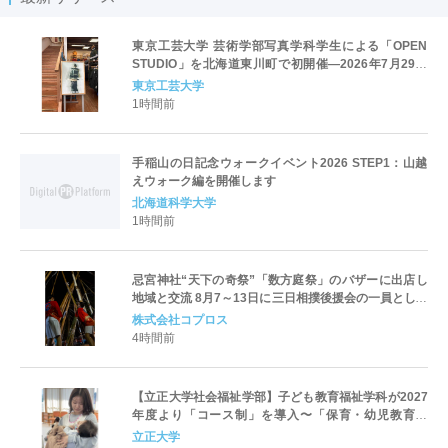
東京工芸大学 芸術学部写真学科学生による「OPEN
STUDIO」を北海道東川町で初開催―2026年7月29日
（水）から8月23日（日）―
東京工芸大学
1時間前
手稲山の日記念ウォークイベント2026 STEP1：山越
えウォーク編を開催します
北海道科学大学
1時間前
忌宮神社“天下の奇祭”「数方庭祭」のバザーに出店し
地域と交流 8月7～13日に三日相撲後援会の一員として
参加
株式会社コプロス
4時間前
【立正大学社会福祉学部】子ども教育福祉学科が2027
年度より「コース制」を導入〜「保育・幼児教育」
「初等教育」「子ども心理」の3コースを新設し、目指
立正大学