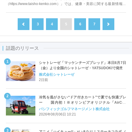
（https://www.taisho-kenko.com）」では、健康・美容に関する最新情報を
生活者の皆さまに分か...
3
4
5
6
7
前へ
次へ
話題のリリース
シャトレーゼ「マッケンチーズブレッド」本日8月7日
（金）より全国のシャトレーゼ・YATSUDOKIで発売
株式会社シャトレーゼ
2日前
冷気を逃がさない“ドア付きカート”で夏でも快適プレ
ー 国内初！※オリンピアオリジナル「AirCon
Cart（エアコンカート）」導入 | ＰＧＭ
パシフィックゴルフマネージメント株式会社
2026年08月06日 10:21
アニメ「ハイキュー!!」×いきなり！ステーキコラボ ノ