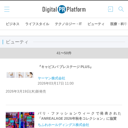
メニ
ログ
検索
ュー
イン
ビジネス
ライフスタイル
テクノロジー・IT
ビューティ
医療・科学
ビューティ
41〜50件
『キャビスパ プレステージ PLUS』
ヤーマン株式会社
2026年03月17日 11:00
2026年3月19日(木)新発売
パリ・ファッションウィークで発表された
「ANREALAGE 2026年秋冬コレクション」に協賛
ちふれホールディングス株式会社