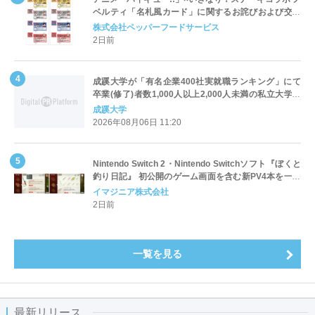
ベルティ「名札風カード」に関するお詫びおよび交換
対応についてのご案内
株式会社ペッパーフードサービス
2日前
成蹊大学が「有名企業400社実就職ランキング」にて
卒業(修了)者数1,000人以上2,000人未満の私立大学で
全国第1位を獲得！～実就職率は26.5%（前年比＋
成蹊大学
4.3pt）に伸長、東京の私立大学でも10位にランクイン
2026年08月06日 11:20
～
Nintendo Switch 2・Nintendo Switchソフト『ぼくと
釣り日記』 初公開のゲーム画面を含む新PV4本を一挙
公開！
イマジニア株式会社
2日前
一覧を見る
最新リリース