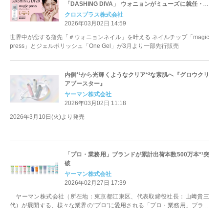
「DASHING DIVA」 ウォニョンがミューズに就任・キ
ービジュアルを初公開！
クロスプラス株式会社
2026年03月02日 14:59
世界中が恋する指先「＃ウォニョンネイル」を叶える ネイルチップ「magic
press」とジェルポリッシュ「One Gel」が3月より一部先行販売
内側*¹から光輝くようなクリア*²な素肌へ『グロウクリ
アブースター』
ヤーマン株式会社
2026年03月02日 11:18
2026年3月10日(火)より発売
「プロ・業務用」ブランドが累計出荷本数500万本*¹突
破
ヤーマン株式会社
2026年02月27日 17:39
ヤーマン株式会社（所在地：東京都江東区、代表取締役社長：山﨑貴三
代）が展開する、様々な業界の“プロ”に愛用される「プロ・業務用」ブラン
ドが、累計...