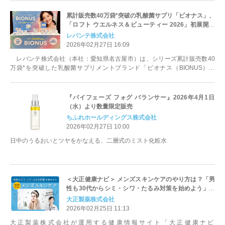
累計販売数40万袋*突破の乳酸菌サプリ「ビオナス」、
「ロフト ウエルネス＆ビューティー 2026」初展開で
反響 1日1粒の“頑張らない私メンテ”習慣がSNSで話
レバンテ株式会社
題
2026年02月27日 16:09
レバンテ株式会社（本社：愛知県名古屋市）は、シリーズ累計販売数40
万袋*を突破した乳酸菌サプリメントブランド「ビオナス（BIONUS）」
を、2026年1月13日(火)よ...
『バイフェーズ フォグ バランサー』2026年4月1日
（水）より数量限定販売
ちふれホールディングス株式会社
2026年02月27日 10:00
日中のうるおいとツヤをかなえる、二層式のミスト化粧水
＜大正健康ナビ＞ メンズスキンケアのやり方は？「男
性も30代からシミ・シワ・たるみ対策を始めよう」を
新着公開！
大正製薬株式会社
2026年02月25日 11:13
大正製薬株式会社が運用する健康情報サイト「大正健康ナビ