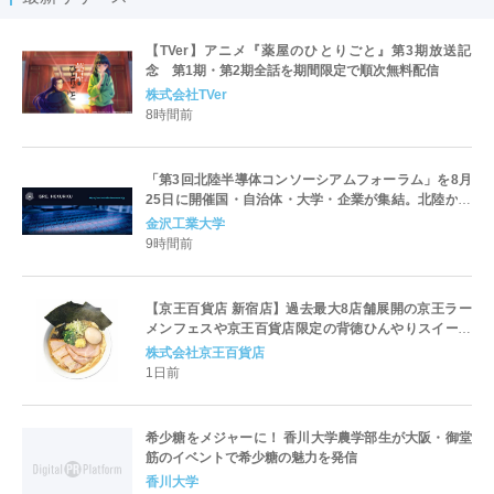
【TVer】アニメ『薬屋のひとりごと』第3期放送記
念 第1期・第2期全話を期間限定で順次無料配信
株式会社TVer
8時間前
「第3回北陸半導体コンソーシアムフォーラム」を8月
25日に開催国・自治体・大学・企業が集結。北陸から
世界に向けた半導体産業の発展とエコシステム形成を
金沢工業大学
議論
9時間前
【京王百貨店 新宿店】過去最大8店舗展開の京王ラー
メンフェスや京王百貨店限定の背徳ひんやりスイーツ
など、実演グルメが充実 過去最長21日間、計90店舗
株式会社京王百貨店
出店の 「大北海道展」
1日前
希少糖をメジャーに！ 香川大学農学部生が大阪・御堂
筋のイベントで希少糖の魅力を発信
香川大学