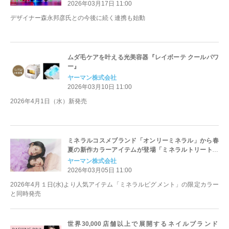
2026年03月17日 11:00
デザイナー森永邦彦氏との今後に続く連携も始動
ムダ毛ケアを叶える光美容器『レイボーテ クールパワ
ー』
ヤーマン株式会社
2026年03月10日 11:00
2026年4月1日（水）新発売
ミネラルコスメブランド「オンリーミネラル」から春
夏の新作カラーアイテムが登場「ミネラルトリートメ
ントルージュ」
ヤーマン株式会社
2026年03月05日 11:00
2026年4月１日(水)より人気アイテム「ミネラルピグメント」の限定カラー
と同時発売
世界30,000店舗以上で展開するネイルブランド