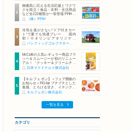
物価高に応える生活応援とワクワ
クを両立！食品・衣料・生活用品
など全222種類が一挙登場 PPIHグ
ループ「夏福袋」＆セール 8月6日
（株）PPIH
(木)より順次スタート
冷気を逃がさない“ドア付きカー
ト”で夏でも快適プレー 国内
初！※オリンピアオリジナル
「AirCon Cart（エアコンカー
パシフィックゴルフマネージメント株式会社
ト）」導入 | ＰＧＭ
McCaféの人気レギュラー商品フラ
ッペ＆スムージーが初のリニュー
アル！「クッキー＆クリームチョ
コフラッペ」「マンゴースムージ
日本マクドナルド株式会社
ー」8月5日（水）から販売開始
【キル フェ ボン】＜フェア開催の
お知らせ＞FIG fair プチプチとした
食感、とろける甘さ、イチジクの
魅力をたっぷりと。新作を含め、
キルフェボン株式会社
イチジク尽くしの全4種が登場8月
20日（木）スタート
一覧を見る
カテゴリ