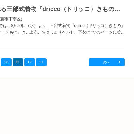
京都高島屋で、簡単で楽に着られる三部式着物『dricco（ドリッコ）きもの』の百貨店初となる常設展開をスタート
京都市下京区）
は、9月30日（水）より、三部式着物『dricco（ドリッコ）きもの』
ッコきもの』は、上衣、おはしょりベルト、下衣の3つのパーツに着物
要のスタイルでより...
10
11
12
13
次へ