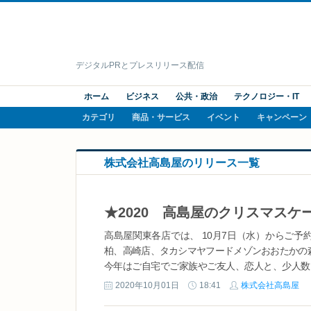
デジタルPRとプレスリリース配信
ホーム
ビジネス
公共・政治
テクノロジー・IT
カテゴリ
商品・サービス
イベント
キャンペーン
株式会社高島屋のリリース一覧
高島屋関東各店では、 10月7日（水）からご
柏、高崎店、タカシマヤフードメゾンおおたかの
今年はご自宅でご家族やご友人、恋人と、少人数
で以上にお家で楽しめる、華やかで見た目の可愛
2020年10月01日
18:41
株式会社高島屋
ケーキ）の種類を例年よりも増やして利便性を高め