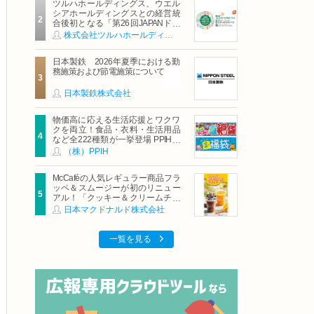
ツルハホールディングス、ウエル
シアホールディングスとの経営統
合後初となる「第26回JAPANドラ
ッグストアショー」に出展
株式会社ツルハホールディングス
日本製鉄 2026年夏季における勤
務施策および節電施策について
日本製鉄株式会社
物価高に応える生活応援とワクワ
クを両立！食品・衣料・生活用品
など全222種類が一挙登場 PPIHグ
ループ「夏福袋」＆セール 8月6日
（株）PPIH
(木)より順次スタート
McCaféの人気レギュラー商品フラ
ッペ＆スムージーが初のリニュー
アル！「クッキー＆クリームチョ
コフラッペ」「マンゴースムージ
日本マクドナルド株式会社
ー」8月5日（水）から販売開始
一覧を見る