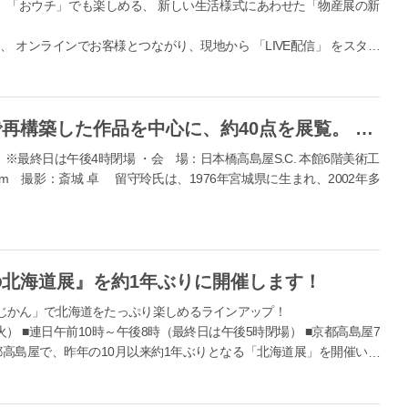
、「おウチ」でも楽しめる、 新しい生活様式にあわせた「物産展の新
 オンラインでお客様とつながり、現地から 「LIVE配信」 をスター
w.takashimaya.co.jp/store/special/online_fa...
旧作を溶断解体し、現在の視点で再構築した作品を中心に、約40点を展覧。 留守 玲 －過飽和より－
火）※最終日は午後4時閉場 ・会 場：日本橋高島屋S.C. 本館6階美術工
1cm 撮影：斎城 卓 留守玲氏は、1976年宮城県に生まれ、2002年多
北海道展』を約1年ぶりに開催します！
じかん」で北海道をたっぷり楽しめるラインアップ！
（火） ■連日午前10時～午後8時（最終日は午後5時閉場） ■京都高島屋7
都高島屋で、昨年の10月以来約1年ぶりとなる「北海道展」を開催いた
...