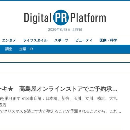
2026年8月8日 土曜日
エンタメ
ライフスタイル
スポーツ
ビューティ
医療・科学
調査
企業・IR
★2020 高島屋のクリスマスケーキ★ 高島屋オンラインストアでご予約承り中！ 高島屋関東各店では、10月7日（水）からご予約を承ります
予約を承ります ※関東店舗：日本橋、新宿、玉川、立川、横浜、大宮、
森店
でクリスマスを過ごす方が増えることが予測されることから、これま
いケーキを取り揃えました。また、ご自宅に配送できるケーキ（冷凍
る他、クリスマスの日までのカウントダ...