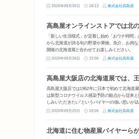
2020年09月30日
18:12
株式会社高島屋
「新しい生活様式」が定着し始め「おウチ時間」
から北海道が誇る旬の野菜や果物、魚介、お肉な
開催の北海道展と合わせてお楽しみください。
■【開催中】高島屋オンラインストアの大北海道展URL https:/
2020年09月28日
15:00
株式会社高島屋
utm_source=dp&utm_medium=dp&utm_content=osa
高島屋大阪店では1952年に日本で初めて北海道
は新型コロナウイルス感染予防の観点から従来と
しみいただきたい”というバイヤーの強い思いが
高島屋大阪店では、9月30日（水）より7階催会場
2020年09月25日
18:00
株式会社高島屋
は、イートインコーナーにバイヤーおすすめの2
登場いたします。） ■9月30日（水）～10月6日（火