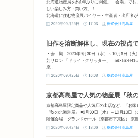
北海道物産展を約1年ぶりに開催。「会場」でも
しい楽しみ方・買い方」！
北海道に住む物産展バイヤー・生産者・出店者が、
ト！ ■LIVE配信： 2020年10月2日（金） 正午より https://ww
2020年09月25日
17:03
株式会社高島屋
・会 期：2020年9月30日（水）～10月6日（
芸サロン 「ドライ・グリッター」 59×16×H4
摩...
2020年09月25日
16:08
株式会社高島屋
京都高島屋で人気の物産展『秋の
京都高島屋限定商品や人気店の出店など、「お家
『秋の北海道展』 ■9月30日（水）～10月13日
階催会場・グランドホール（京都市下京区） 京
します。「北海道展」は、例年は春と秋の2回開催し
2020年09月24日
18:06
株式会社高島屋