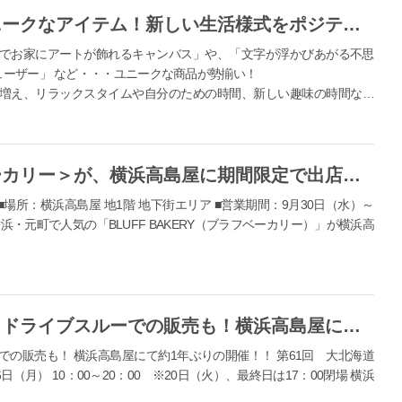
芸術の秋をお家で楽しめる、ユニークなアイテム！新しい生活様式をポジティブに取りながら、コロナ下の秋はおうち時間をちょっと贅沢に。
でお家にアートが飾れるキャンバス」や、「文字が浮かびあがる不思
フューザー」 など・・・ユニークな商品が勢揃い！
増え、リラックスタイムや自分のための時間、新しい趣味の時間など
芸術の秋は、デザインやアートのある暮らしをお家で楽しめる」 ユニー
ポジティブに取り入れなが...
横浜・元町で人気の＜ブラフベーカリー＞が、横浜高島屋に期間限定で出店！！人気のキャロットケーキからミルクスティックまで約30種類が店頭に！！
■場所：横浜高島屋 地1階 地下街エリア ■営業期間：9月30日（水）～
横浜・元町で人気の「BLUFF BAKERY（ブラフベーカリー）」が横浜高
おうちで楽しむメニューが充実！ドライブスルーでの販売も！横浜高島屋にて約1年ぶりとなる「北海道物産展」を開催！！
の販売も！ 横浜高島屋にて約1年ぶりの開催！！ 第61回 大北海道
6日（月） 10：00～20：00 ※20日（火）、最終日は17：00閉場 横浜