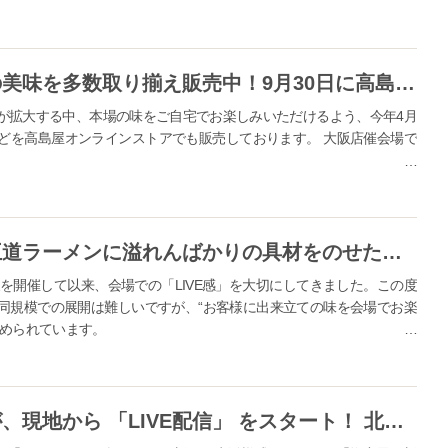
高島屋オンラインストアでは北の美味を多数取り揃え販売中！9月30日に高島屋大阪店で開催の北海道展とともにお楽しみください！
が拡大する中、本場の味をご自宅でお楽しみいただけるよう、今年4月
どを高島屋オンラインストアでも販売しております。 大阪店催会場で
/www.takashimaya.co.jp/shopping/special/FA15153/?
ka&utm_c...
高島屋大阪店の北海道展では、王道ラーメンに溢れんばかりの具材をのせた「全部盛り味噌ら～めん」や、カチョカバロの炙りチーズ握りがイートインコーナーに登場！
展を開催して以来、会場での「LIVE感」を大切にしてきました。この度
同規模での展開は難しいですが、“お客様に出来立ての味を会場でお楽
込められています。
にて北海道展を開催いたします。 9月30日（水）～10月6日（火）に
店舗が登場いたします。 （会期後半には、別のイートインメニューが
）に登...
北海道に住む物産展バイヤーらが、現地から 「LIVE配信」 をスタート！ 北海道物産展を「会場」でも、「おウチ」でも楽しめる！