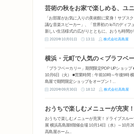
「お部屋がお気に入りの美術館に変身！サブスク
議な音楽スピーカー」、「世界初の IoTのディ
新しい生活様式の広がりとともに、おうち時間が
を過ごす方が増加する中、日本橋高島屋では 「
2020年10月01日
13:11
株式会社高島屋
クなアイテムを取り揃えました。 新しい生活様式を
「ブラフベーカリー」期間限定POP UPショップ 
10月6日（火） ■営業時間：午前10時～午後9時 
島屋で期間限定ショップをオープン！...
2020年09月30日
18:12
株式会社高島屋
おうちで楽しむメニューが充実！ドライブスルーで
展 横浜高島屋8階催会場 10月14日（水）～10月2
高島屋ホーム...