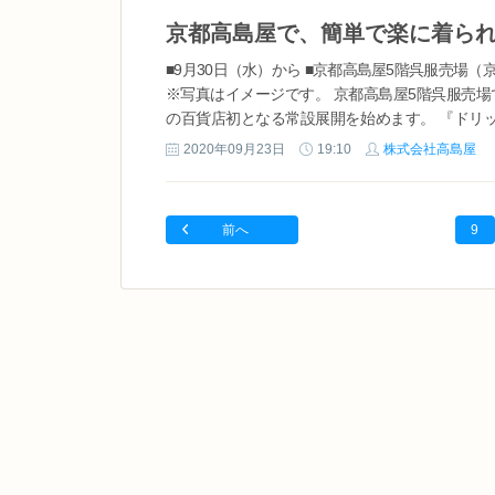
■9月30日（水）から ■京都高島屋5階呉服売場（
※写真はイメージです。 京都高島屋5階呉服売場で
の百貨店初となる常設展開を始めます。 『ドリ
が分かれており、温暖化の現代に合わせて、襦袢不
2020年09月23日
19:10
株式会社高島屋
前へ
9