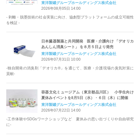
省請負事業）
東洋製罐グループホールディングス株式会社
2026年08月05日 14:00
- 剥離・脱墨技術の社会実装に向け、協創型プラットフォームの成立可能性
を検証 -
日本臓器製薬と共同開発 医療・介護向け 「デオリカ
あんしん消臭シート」 を８月５日より発売
東洋製罐グループホールディングス株式会社
2026年07月31日 10:00
-独自開発の消臭剤「デオリカ®」を通じて、医療・介護現場の臭気対策に
貢献-
容器文化ミュージアム（東京都品川区） 小学生向け
夏休みイベントを8月5日（水）・６日（木）に開催
東洋製罐グループホールディングス株式会社
2026年07月22日 14:00
-工作体験やSDGsワークショップなど 夏休みの思い出づくりや自由研究
に-