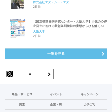
株式会社エヌ・シー・エヌ
2日前
【国立循環器病研究センター・大阪大学】小児の心停
止発生における救急隊到着前の実態からひも解くAED
パッド装着と良好な神経学的転帰との関連性
大阪大学
2日前
一覧を見る
X
商品・サービス
イベント
キャンペーン
調査
企業・IR
カテゴリ