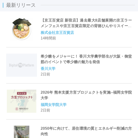
最新リリース
【京王百貨店 新宿店】過去最大8店舗展開の京王ラー
メンフェスや京王百貨店限定の背徳ひんやりスイーツ
など、実演グルメが充実 過去最長21日間、計90店舗
株式会社京王百貨店
出店の 「大北海道展」
14時間前
希少糖をメジャーに！ 香川大学農学部生が大阪・御堂
筋のイベントで希少糖の魅力を発信
香川大学
2日前
2026年 熊本支援方言プロジェクトを実施--福岡女学院
大学
福岡女学院大学
2日前
2050年に向けて、居住環境の質とエネルギー削減の方
向性