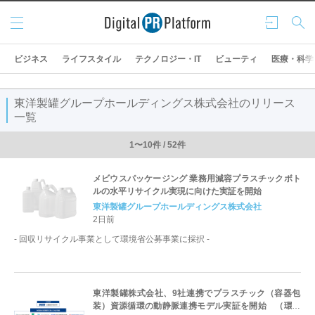
メニ
ログ
検索
ュー
イン
ビジネス
ライフスタイル
テクノロジー・IT
ビューティ
医療・科学
東洋製罐グループホールディングス株式会社のリリース
一覧
1〜10件 / 52件
メビウスパッケージング 業務用減容プラスチックボト
ルの水平リサイクル実現に向けた実証を開始
東洋製罐グループホールディングス株式会社
2日前
- 回収リサイクル事業として環境省公募事業に採択 -
東洋製罐株式会社、9社連携でプラスチック（容器包
装）資源循環の動静脈連携モデル実証を開始 （環境