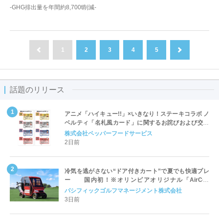
-GHG排出量を年間約8,700t削減-
1
2
3
4
5
前へ
次へ
話題のリリース
アニメ「ハイキュー!!」×いきなり！ステーキコラボ ノ
ベルティ「名札風カード」に関するお詫びおよび交換
対応についてのご案内
株式会社ペッパーフードサービス
2日前
冷気を逃がさない“ドア付きカート”で夏でも快適プレ
ー 国内初！※オリンピアオリジナル「AirCon
Cart（エアコンカート）」導入 | ＰＧＭ
パシフィックゴルフマネージメント株式会社
3日前