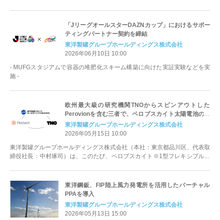
「JリーグオールスターDAZNカップ」におけるサポー
ティングパートナー契約を締結
東洋製罐グループホールディングス株式会社
2026年06月10日 10:00
- MUFGスタジアムで容器の堆肥化スキーム構築に向けた実証実験などを実
施 -
欧州最大級の研究機関TNOからスピンアウトした
Perovionを含む三者で、ペロブスカイト太陽電池のグ
ローバルな社会実装に向けた連携体制構築に合意
東洋製罐グループホールディングス株式会社
2026年05月15日 10:00
東洋製罐グループホールディングス株式会社（本社：東京都品川区、代表取
締役社長：中村琢司）は、このたび、ペロブスカイト※1型フレキシブル太
陽光発電パネル（以下「ペロブスカイ...
東洋鋼鈑、FIP陸上風力発電所を活用したバーチャル
PPAを導入
東洋製罐グループホールディングス株式会社
2026年05月13日 15:00