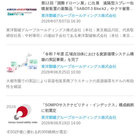
第12回「国際ドローン展」に出展 遠隔型スプレー缶
噴射装置の新製品「SABOT-3 Block2」やクマ被害対
策用の新オプション「鉞（マサカリ）」などを展示
東洋製罐グループホールディングス株式会社
2026年07月07日 16:30
東洋製罐グループホールディングス株式会社（本社：東京都品川区、代表取
締役社長：中村琢司）の連結子会社である東洋製罐株式会社（本社：東京都
品川区、代表取締役社長：武部安光、...
「令和７年度 広域自治体における資源循環システム構
築の実証事業」を完了
東洋製罐グループホールディングス株式会社
2026年06月25日 10:00
大都市圏での実証により容器包装系廃プラスチックの資源循環モデルの有効
性を確認
「SOMPOサステナビリティ・インデックス」構成銘柄
に初選定
東洋製罐グループホールディングス株式会社
2026年06月19日 14:00
-ESG評価に優れる約300銘柄が選定-