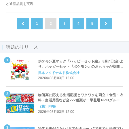
と通話品質を実現
1
2
3
4
5
前へ
次へ
話題のリリース
ポケモン夏マック「ハッピーセット編」 8月7日(金)よ
り、ハッピーセット『ポケモン』のおもちゃが期間限
定登場
日本マクドナルド株式会社
2026年08月03日 12:00
物価高に応える生活応援とワクワクを両立！食品・衣
料・生活用品など全222種類が一挙登場 PPIHグループ
「夏福袋」＆セール 8月6日(木)より順次スタート
（株）PPIH
2026年08月03日 12:00
冷気を逃がさない“ドア付きカート”で夏でも快適プレ