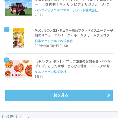
ー 国内初！※オリンピアオリジナル「AirCon
Cart（エアコンカート）」導入 | ＰＧＭ
パシフィックゴルフマネージメント株式会社
2日前
McCaféの人気レギュラー商品フラッペ＆スムージーが
初のリニューアル！「クッキー＆クリームチョコフラ
ッペ」「マンゴースムージー」8月5日（水）から販売
日本マクドナルド株式会社
開始
2026年08月04日 04:00
【キル フェ ボン】＜フェア開催のお知らせ＞FIG fair
プチプチとした食感、とろける甘さ、イチジクの魅力
をたっぷりと。新作を含め、イチジク尽くしの全4種が
キルフェボン株式会社
登場8月20日（木）スタート
3日前
一覧を見る
最新リリース