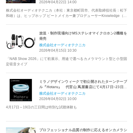
2026年04月22日 14:00
株式会社オーディオテクニカ（本社：東京都町田市、代表取締役社長：松下
和雄）は、ヒップホップ ビートメイカー兼プロデューサーKnxwledge（ノ
レッジ）の音楽制作の裏側と...
放送・制作現場向けMSステレオマイクロホン2機種を
発売
株式会社オーディオテクニカ
2026年04月15日 10:30
「NAB Show 2026」にて初展示、用途で選べるカメラマウント型と小型固
定収音タイプ
ミラノデザインウィークで初公開されたターンテーブ
ル『Hotaru』 代官山 蔦屋書店にて4月17日~23日に
期間限定POP-UPを開催
株式会社オーディオテクニカ
2026年04月02日 10:00
4月17日～19日の三日間は特別な試聴体験も
プロフェッショナル品質の制作に応えるオンカメラシ