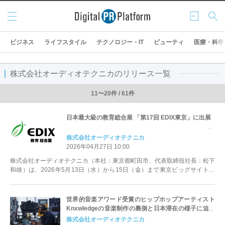
メニ
ログ
検索
ュー
イン
ビジネス
ライフスタイル
テクノロジー・IT
ビューティ
医療・科学
株式会社オーディオテクニカのリリース一覧
11〜20件 / 61件
日本最大級の教育総合展 「第17回 EDIX東京」に出展
株式会社オーディオテクニカ
2026年04月27日 10:00
株式会社オーディオテクニカ（本社：東京都町田市、代表取締役社長：松下
和雄）は、2026年5月13日（水）から15日（金）まで東京ビッグサイトで
開催される、学校や教育機関な...
世界的音楽アワード受賞のヒップホップアーティスト
Knxwledgeの音楽制作の裏側と日本滞在の様子に迫る
ドキュメンタリーフィルムを公開
株式会社オーディオテクニカ