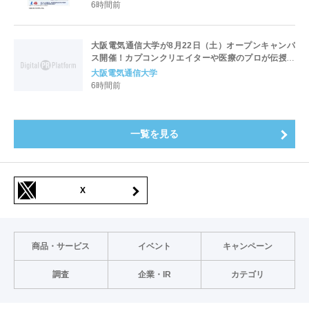
6時間前
大阪電気通信大学が8月22日（土）オープンキャンパ
ス開催！カプコンクリエイターや医療のプロが伝授！
未来を拓く特別講演を実施～「万博レガシーイベン
大阪電気通信大学
ト」会場と本学会場をフィジカルアバターでつなぐコ
6時間前
ラボ企画も開催～
一覧を見る
X
商品・サービス
イベント
キャンペーン
調査
企業・IR
カテゴリ