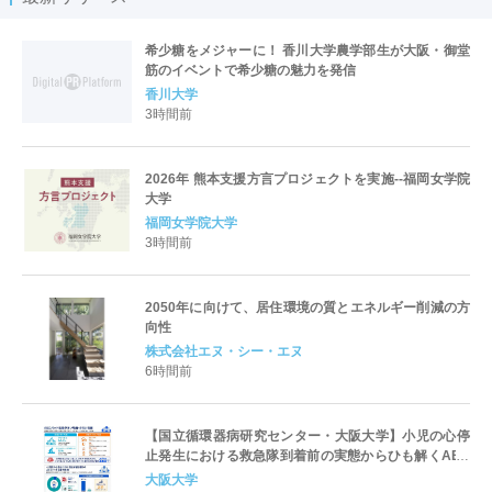
希少糖をメジャーに！ 香川大学農学部生が大阪・御堂
筋のイベントで希少糖の魅力を発信
香川大学
3時間前
2026年 熊本支援方言プロジェクトを実施--福岡女学院
大学
福岡女学院大学
3時間前
2050年に向けて、居住環境の質とエネルギー削減の方
向性
株式会社エヌ・シー・エヌ
6時間前
【国立循環器病研究センター・大阪大学】小児の心停
止発生における救急隊到着前の実態からひも解くAED
パッド装着と良好な神経学的転帰との関連性
大阪大学