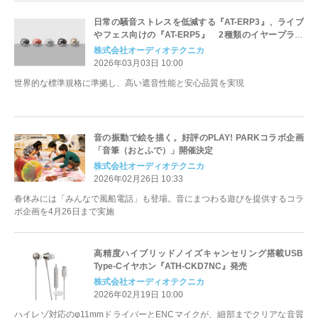
日常の騒音ストレスを低減する『AT-ERP3』、ライブ
やフェス向けの『AT-ERP5』 2種類のイヤープラグ
を3月13日に発売
株式会社オーディオテクニカ
2026年03月03日 10:00
世界的な標準規格に準拠し、高い遮音性能と安心品質を実現
音の振動で絵を描く。好評のPLAY! PARKコラボ企画
「音筆（おとふで）」開催決定
株式会社オーディオテクニカ
2026年02月26日 10:33
春休みには「みんなで風船電話」も登場。音にまつわる遊びを提供するコラ
ボ企画を4月26日まで実施
高精度ハイブリッドノイズキャンセリング搭載USB
Type‑Cイヤホン『ATH‑CKD7NC』発売
株式会社オーディオテクニカ
2026年02月19日 10:00
ハイレゾ対応のφ11mmドライバーとENCマイクが、細部までクリアな音質