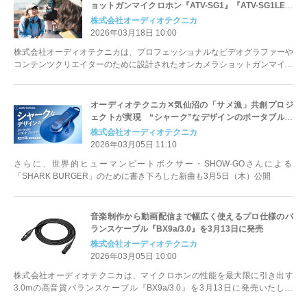
ョットガンマイクロホン『ATV-SG1』『ATV-SG1LE』
を3月27日に発売
株式会社オーディオテクニカ
2026年03月18日 10:00
株式会社オーディオテクニカは、プロフェッショナルなビデオグラファーや
コンテンツクリエイターのために設計されたオンカメラショットガンマイク
ロホン『ATV-SG1』『ATV-...
オーディオテクニカ✕気仙沼の「サメ漁」共創プロジ
ェクトが実現 “シャーク”なデザインのポータブルレ
コードプレーヤー「SHARK BURGER」3月5日（木）
株式会社オーディオテクニカ
より「Makuake」にて先行販売開始
2026年03月05日 11:10
さらに、世界的ヒューマンビートボクサー・SHOW-GOさんによる
「SHARK BURGER」のために書き下ろした新曲も3月5日（木）公開
音楽制作から動画配信まで幅広く使えるプロ仕様のバ
ランスケーブル『BX9a/3.0』を3月13日に発売
株式会社オーディオテクニカ
2026年03月05日 10:00
株式会社オーディオテクニカは、マイクロホンの性能を最大限に引き出す
3.0mの高音質バランスケーブル『BX9a/3.0』を3月13日に発売いたしま
す。 ...