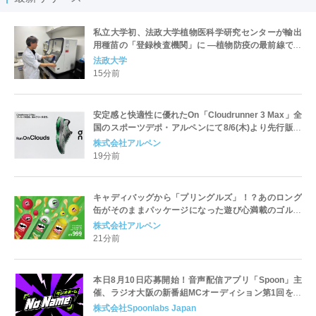
私立大学初、法政大学植物医科学研究センターが輸出
用種苗の「登録検査機関」に ―植物防疫の最前線で社
会へ貢献―
法政大学
15分前
安定感と快適性に優れたOn「Cloudrunner 3 Max」全
国のスポーツデポ・アルペンにて8/6(木)より先行販売
開始 全国4か所の旗艦店で試走イベントも開催
株式会社アルペン
19分前
キャディバッグから「プリングルズ」！？あのロング
缶がそのままパッケージになった遊び心満載のゴルフ
ボールが8月7日(金)より全国のゴルフ５で順次発売！
株式会社アルペン
21分前
本日8月10日応募開始！音声配信アプリ「Spoon」主
催、ラジオ大阪の新番組MCオーディション第1回を開
催
株式会社Spoonlabs Japan