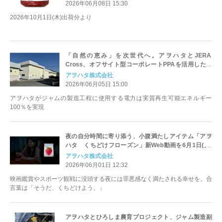
2026年06月08日 15:30
2026年10月1日(木)出荷分より
「自然の恵み」を次世代へ。アヲハタとJERA
Cross、オフサイト型コーポレートPPAを活用したク
リーンエネルギー調達を本格始動
アヲハタ株式会社
2026年06月05日 15:00
アヲハタがジャムの製造工程に使用する電力は実質再生可能エネルギー
100％を実現
夜の自分時間に寄り添う、小腹満たしアイテム「アヲ
ハタ くちどけフローズン」新Web動画を6月1日(月)
より配信開始
アヲハタ株式会社
2026年06月01日 12:32
映画鑑賞やスポーツ観戦に没頭する夜には罪悪感なく満たされる幸せを。合
言葉は「そうだ、くちどけよう。」
アヲハタとひろしま農育プロジェクト、ジャム製造副