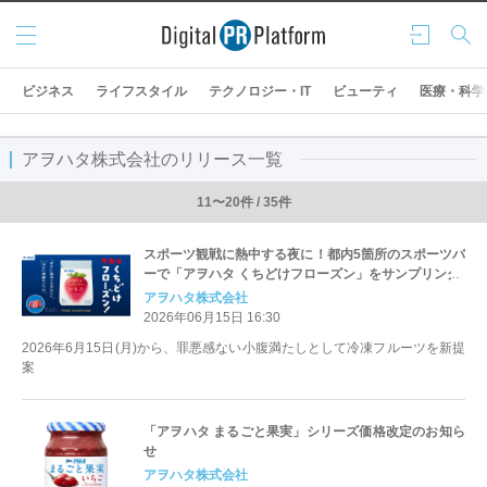
メニ
ログ
検索
ュー
イン
ビジネス
ライフスタイル
テクノロジー・IT
ビューティ
医療・科学
アヲハタ株式会社のリリース一覧
11〜20件 / 35件
スポーツ観戦に熱中する夜に！都内5箇所のスポーツバ
ーで「アヲハタ くちどけフローズン」をサンプリング
アヲハタ株式会社
2026年06月15日 16:30
2026年6月15日(月)から、罪悪感ない小腹満たしとして冷凍フルーツを新提
案
「アヲハタ まるごと果実」シリーズ価格改定のお知ら
せ
アヲハタ株式会社