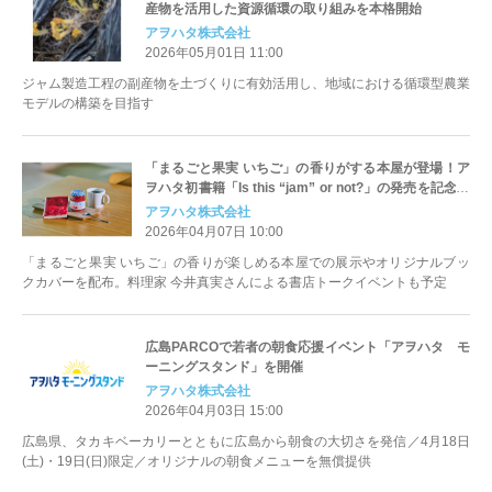
産物を活用した資源循環の取り組みを本格開始
アヲハタ株式会社
2026年05月01日 11:00
ジャム製造工程の副産物を土づくりに有効活用し、地域における循環型農業
モデルの構築を目指す
「まるごと果実 いちご」の香りがする本屋が登場！ア
ヲハタ初書籍「Is this “jam” or not?」の発売を記念し
て書店でのコラボレーションを実施
アヲハタ株式会社
2026年04月07日 10:00
「まるごと果実 いちご」の香りが楽しめる本屋での展示やオリジナルブッ
クカバーを配布。料理家 今井真実さんによる書店トークイベントも予定
広島PARCOで若者の朝食応援イベント「アヲハタ モ
ーニングスタンド」を開催
アヲハタ株式会社
2026年04月03日 15:00
広島県、タカキベーカリーとともに広島から朝食の大切さを発信／4月18日
(土)・19日(日)限定／オリジナルの朝食メニューを無償提供