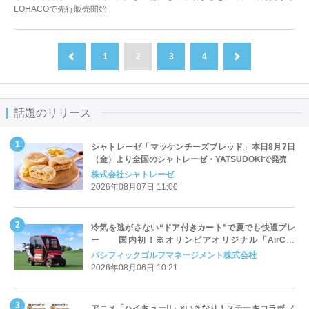
LOHACOで先行販売開始
1
2
3
4
前へ
次へ
話題のリリース
シャトレーゼ「マッケンチーズブレッド」本日8月7日
（金）より全国のシャトレーゼ・YATSUDOKIで発売
株式会社シャトレーゼ
2026年08月07日 11:00
冷気を逃がさない“ドア付きカート”で夏でも快適プレ
ー 国内初！※オリンピアオリジナル「AirCon
Cart（エアコンカート）」導入 | ＰＧＭ
パシフィックゴルフマネージメント株式会社
2026年08月06日 10:21
アニメ「ハイキュー!!」×いきなり！ステーキコラボ ノ