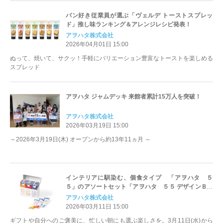
パン好き従業員が選ぶ「ヴェルデ トーストスプレッ
ド」推し味ランキング＆アレンジレシピ発表！
アヲハタ株式会社
2026年04月01日 15:00
ぬって、焼いて、サクッ！手軽にバリエーション豊富なトーストを楽しめる
スプレッド
アヲハタ ジャムデッキ 来館者累計15万人を突破！
アヲハタ株式会社
2026年03月19日 15:00
～2026年3月19日(木) オープンから約13年11ヵ月 ～
インテリアに馴染む、個食タイプ 「アヲハタ ５
５」のアソートセット「アヲハタ ５５ デザインＢＯ
Ｘ」を新発売
アヲハタ株式会社
2026年03月11日 15:00
ギフトや自分へのご褒美に、忙しい朝にも選ぶ楽しさを。3月11日(水)から