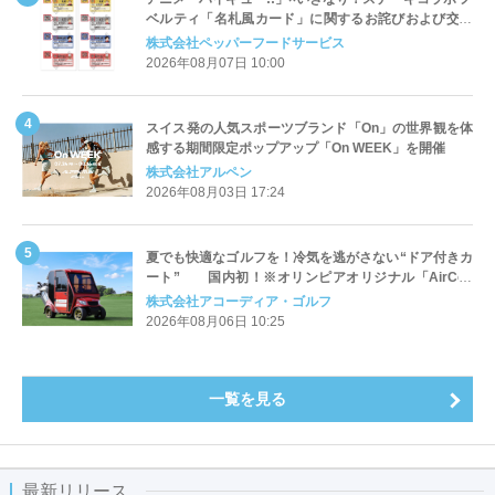
ベルティ「名札風カード」に関するお詫びおよび交換
対応についてのご案内
株式会社ペッパーフードサービス
2026年08月07日 10:00
スイス発の人気スポーツブランド「On」の世界観を体
感する期間限定ポップアップ「On WEEK」を開催
株式会社アルペン
2026年08月03日 17:24
夏でも快適なゴルフを！冷気を逃がさない“ドア付きカ
ート” 国内初！※オリンピアオリジナル「AirCon
Cart（エアコンカート）」導入 | アコーディア・ゴ
株式会社アコーディア・ゴルフ
ルフ
2026年08月06日 10:25
一覧を見る
最新リリース