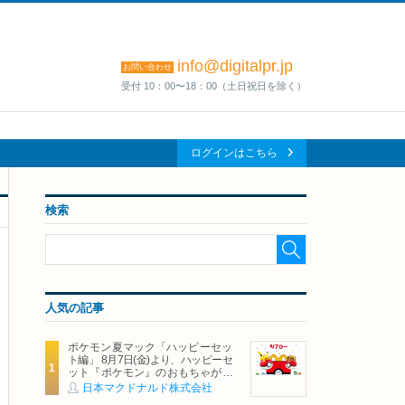
info@digitalpr.jp
お問い合わせ
受付 10：00〜18：00（土日祝日を除く）
ログインはこちら
検索
人気の記事
ポケモン夏マック「ハッピーセッ
ト編」 8月7日(金)より、ハッピーセ
ット『ポケモン』のおもちゃが期
間限定登場
日本マクドナルド株式会社