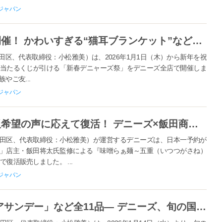
ジャパン
デニーズ「新春デニャーズ祭」開催！ かわいすぎる“猫耳ブランケット”などが必ず当たる！ 2026年1月1日(木)～ デニーズ各店なくなり次第終了
区、代表取締役：小松雅美）は、2026年1月1日（木）から新年を祝
で必ず当たるくじが引ける「新春デニャーズ祭」をデニーズ全店で開催しま
ご友...
ジャパン
昨冬大好評のあのメニューが再販希望の声に応えて復活！ デニーズ×飯田商店監修『味噌らぁ麺～五重（いつつがさね）の味噌』 12月17日（水）より好評発売中
田区、代表取締役：小松雅美）が運営するデニーズは、日本一予約が
」店主・飯田将太氏監修による『味噌らぁ麺～五重（いつつがさね）
で復活販売しました。 ...
ジャパン
― 初登場「フルーツマチェドニアサンデー」など全11品― デニーズ、旬の国産いちごを贅沢に味わう「いちごデザート」 2026年1月14日（水）販売開始