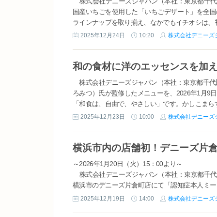
株式会社デニーズジャパン（本社：東京都千代田
国産いちごを使用した「いちごデザート」を全国
ラインナップを取り揃え、なかでもイチオシは、初
2025年12月24日
10:20
株式会社デニーズ
株式会社デニーズジャパン（本社：東京都千代田
ろみつ）氏が監修したメニューを、2026年1月
「和食は、自由で、やさしい」です。かしこまらず、
2025年12月23日
10:00
株式会社デニーズ
横浜市内の店舗初！デニーズ片倉
～2026年1月20日（火）15：00より～
株式会社デニーズジャパン（本社：東京都千代田
横浜市のデニーズ片倉町店にて「認知症本人ミー
社が横浜市へ「本人ミーティング」の店舗活用を提
2025年12月19日
14:00
株式会社デニーズ