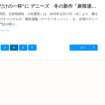
13種類の追加トッピングで“自分だけの一杯”に デニーズ 冬の新作「麻辣湯麺」 2025年12月17日（水）販売開始
、代表取締役：小松雅美）は、2025年12月17日（水）より、麺を
ズオリジナルの「麻辣湯麺（マーラータンメン）」を、全国のデニー
や取り...
ジャパン
3
4
5
6
次へ