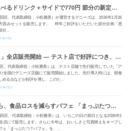
生ビールやドリンクバー含む、選べるドリンク＋サイドで770円 節分の新定番「恵方呑み」今年もデニーズで 1/26（月）～2/3（火）期間限定で開催
区、代表取締役：小松雅美）が運営するデニーズは、2026年1月26
な恵方呑みセットを販売します。 昨年ご好評をいただいた節分企画「恵
...
ジャパン
デニーズで「アサイーヨーグルト」全店販売開始 ― テスト店で好評につき、全国のデニーズに拡大―
区、代表取締役：小松雅美）は、テスト店舗で先行販売していた「ア
）より全国のデニーズ店舗にて販売開始しました。先行導入時には、朝食
める点などが好評を博し、このた...
ジャパン
世界初⁉写真映えをキープしながら、食品ロスを減らすパフェ 「まっぷたつ？パフェ」を２店舗限定で発売！
区、代表取締役：小松雅美）は、いちごの日の前日となる2026年1
ーズ全店にて販売します。さらに今年は、おいしさと写真映えをキープし
ェ「まっぷたつ？パフェ」を、...