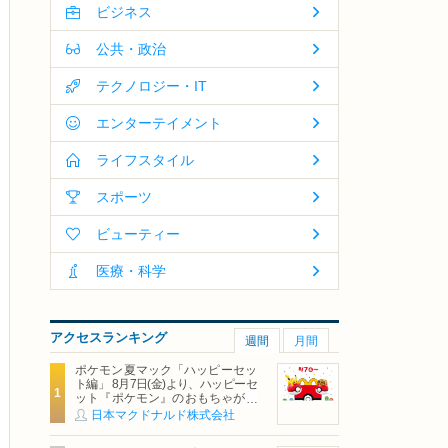
ビジネス
公共・政治
テクノロジー・IT
エンターテイメント
ライフスタイル
スポーツ
ビューティー
医療・科学
アクセスランキング
週間
月間
ポケモン夏マック「ハッピーセッ
ト編」 8月7日(金)より、ハッピーセ
ット『ポケモン』のおもちゃが期
間限定登場
日本マクドナルド株式会社