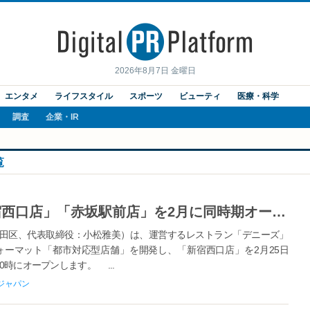
2026年8月7日 金曜日
エンタメ
ライフスタイル
スポーツ
ビューティ
医療・科学
調査
企業・IR
覧
デニーズ、都市対応型店舗「新宿西口店」「赤坂駅前店」を2月に同時期オープン ～利便性を重視し快適な空間を確保、都市型ライフスタイルのニーズに応える新フォーマット～
田区、代表取締役：小松雅美）は、運営するレストラン「デニーズ」
ーマット「都市対応型店舗」を開発し、「新宿西口店」を2月25日
0時にオープンします。 ...
ジャパン