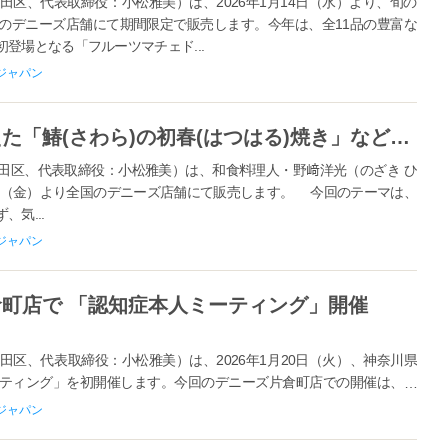
区、代表取締役：小松雅美）は、2026年1月14日（水）より、旬の
のデニーズ店舗にて期間限定で販売します。今年は、全11品の豊富な
登場となる「フルーツマチェド...
ジャパン
和の食材に洋のエッセンスを加えた「鰆(さわら)の初春(はつはる)焼き」など全4品 和食料理人・野﨑洋光氏と描くデニーズならではの和食 初監修メニュー 2026年1月9日（金） 販売開始
区、代表取締役：小松雅美）は、和食料理人・野﨑洋光（のざき ひ
9日（金）より全国のデニーズ店舗にて販売します。 今回のテーマは、
気...
ジャパン
町店で 「認知症本人ミーティング」開催
区、代表取締役：小松雅美）は、2026年1月20日（火）、神奈川県
ティング」を初開催します。今回のデニーズ片倉町店での開催は、当
案し、神奈川区および横浜市片倉...
ジャパン