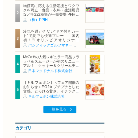
物価高に応える生活応援とワクワ
クを両立！食品・衣料・生活用品
など全222種類が一挙登場 PPIHグ
ループ「夏福袋」＆セール 8月6日
（株）PPIH
(木)より順次スタート
冷気を逃がさない“ドア付きカー
ト”で夏でも快適プレー 国内
初！※オリンピアオリジナル
「AirCon Cart（エアコンカー
パシフィックゴルフマネージメント株式会社
ト）」導入 | ＰＧＭ
McCaféの人気レギュラー商品フラ
ッペ＆スムージーが初のリニュー
アル！「クッキー＆クリームチョ
コフラッペ」「マンゴースムージ
日本マクドナルド株式会社
ー」8月5日（水）から販売開始
【キル フェ ボン】＜フェア開催の
お知らせ＞FIG fair プチプチとした
食感、とろける甘さ、イチジクの
魅力をたっぷりと。新作を含め、
キルフェボン株式会社
イチジク尽くしの全4種が登場8月
20日（木）スタート
一覧を見る
カテゴリ