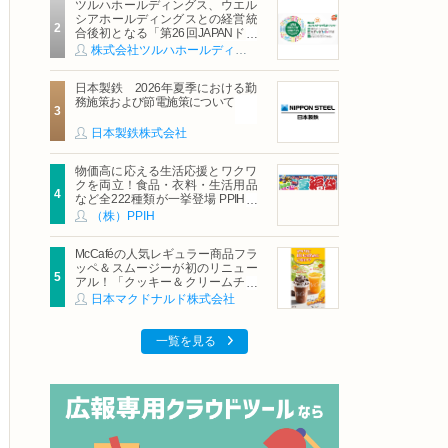
ツルハホールディングス、ウエル
シアホールディングスとの経営統
合後初となる「第26回JAPANドラ
ッグストアショー」に出展
株式会社ツルハホールディングス
日本製鉄 2026年夏季における勤
務施策および節電施策について
日本製鉄株式会社
物価高に応える生活応援とワクワ
クを両立！食品・衣料・生活用品
など全222種類が一挙登場 PPIHグ
ループ「夏福袋」＆セール 8月6日
（株）PPIH
(木)より順次スタート
McCaféの人気レギュラー商品フラ
ッペ＆スムージーが初のリニュー
アル！「クッキー＆クリームチョ
コフラッペ」「マンゴースムージ
日本マクドナルド株式会社
ー」8月5日（水）から販売開始
一覧を見る