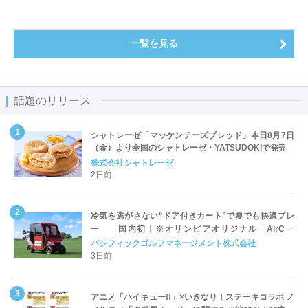
一覧を見る
話題のリリース
シャトレーゼ「マッケンチーズブレッド」本日8月7日
（金）より全国のシャトレーゼ・YATSUDOKIで発売
株式会社シャトレーゼ
2日前
冷気を逃がさない“ドア付きカート”で夏でも快適プレ
ー 国内初！※オリンピアオリジナル「AirCon
Cart（エアコンカート）」導入 | ＰＧＭ
パシフィックゴルフマネージメント株式会社
3日前
アニメ「ハイキュー!!」×いきなり！ステーキコラボ ノ