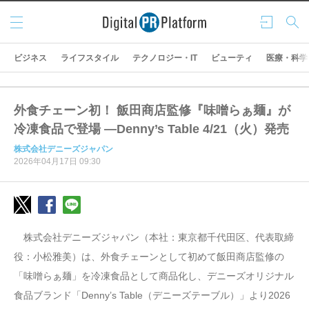
メニ
ログ
検索
ュー
イン
ビジネス
ライフスタイル
テクノロジー・IT
ビューティ
医療・科学
外食チェーン初！ 飯田商店監修『味噌らぁ麺』が
冷凍食品で登場 —Denny’s Table 4/21（火）発売
株式会社デニーズジャパン
2026年04月17日 09:30
株式会社デニーズジャパン（本社：東京都千代田区、代表取締
役：小松雅美）は、外食チェーンとして初めて飯田商店監修の
「味噌らぁ麺」を冷凍食品として商品化し、デニーズオリジナル
食品ブランド「Denny’s Table（デニーズテーブル）」より2026