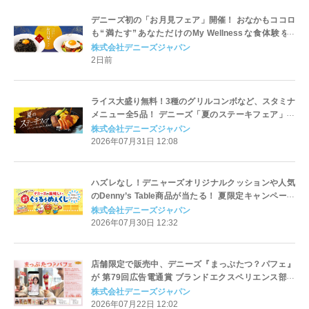
デニーズ初の「お月見フェア」開催！ おなかもココロ
も“満たす”あなただけのMy Wellnessな食体験を ‐
2026年9月3日（木）スタート‐
株式会社デニーズジャパン
2日前
ライス大盛り無料！3種のグリルコンボなど、スタミナ
メニュー全5品！ デニーズ「夏のステーキフェア」開
催 8月6日（木）より販売開始
株式会社デニーズジャパン
2026年07月31日 12:08
ハズレなし！デニャーズオリジナルクッションや人気
のDenny’s Table商品が当たる！ 夏限定キャンペーン
“ぐぅるぅめぇくじ” 2026年8月6日(木)から8月23日
株式会社デニーズジャパン
(日)まで開催
2026年07月30日 12:32
店舗限定で販売中、デニーズ『まっぷたつ？パフェ』
が 第79回広告電通賞 ブランドエクスペリエンス部門
最高賞を受賞
株式会社デニーズジャパン
2026年07月22日 12:02