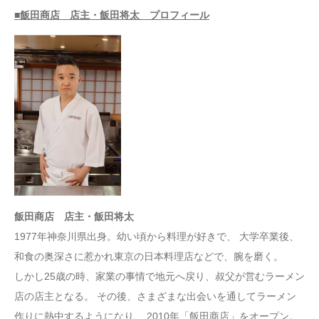
■飯田商店 店主・飯田将太 プロフィール
飯田商店 店主・飯田将太
1977年神奈川県出身。幼い頃から料理が好きで、 大学卒業後、
和食の奥深さに惹かれ東京の日本料理店などで、腕を磨く。
しかし25歳の時、家業の事情で地元へ戻り、叔父が営むラーメン
店の店主となる。 その後、さまざまな出会いを通してラーメン
作りに熱中するようになり、 2010年「飯田商店」をオープン。