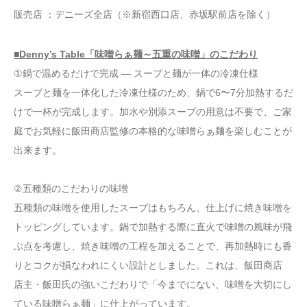
販売店 ：デニーズ全店（※新宿西口店、赤坂駅前店を除く）
■Denny’s Table「味噌らぁ麺～五重の味噌」のこだわり
①鍋で温めるだけで完成 — スープと麺が一体の冷凍仕様
スープと麺を一体化した冷凍仕様のため、鍋で6〜7分加熱するだ
けで一杯が完成します。加水や別添スープの用意は不要で、ご家
庭でお気軽に飯田商店監修の本格的な味噌らぁ麺を楽しむことが
出来ます。
②五種類のこだわりの味噌
五種類の味噌を使用したスープはもちろん、仕上げに焼き味噌を
トッピングしています。鍋で加熱する際に直火で味噌の風味が飛
ぶ点を考慮し、焼き味噌の工程を加えることで、再加熱時にも香
りとコクが損なわれにくい設計としました。これは、飯田商店
店主・飯田氏の強いこだわりで「今までにない、味噌を大切にし
ている味噌らぁ麺」に仕上がっています。