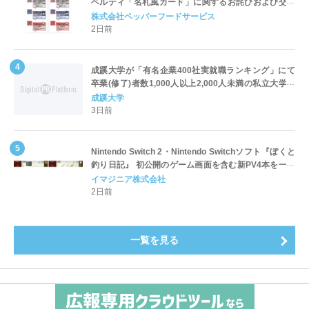
ベルティ「名札風カード」に関するお詫びおよび交換
対応についてのご案内
株式会社ペッパーフードサービス
2日前
成蹊大学が「有名企業400社実就職ランキング」にて
卒業(修了)者数1,000人以上2,000人未満の私立大学で
全国第1位を獲得！～実就職率は26.5%（前年比＋
成蹊大学
4.3pt）に伸長、東京の私立大学でも10位にランクイン
3日前
～
Nintendo Switch 2・Nintendo Switchソフト『ぼくと
釣り日記』 初公開のゲーム画面を含む新PV4本を一挙
公開！
イマジニア株式会社
2日前
一覧を見る