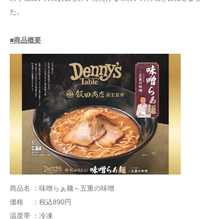
た。
■商品概要
商品名 ：味噌らぁ麺～五重の味噌
価格 ：税込890円
温度帯 ：冷凍