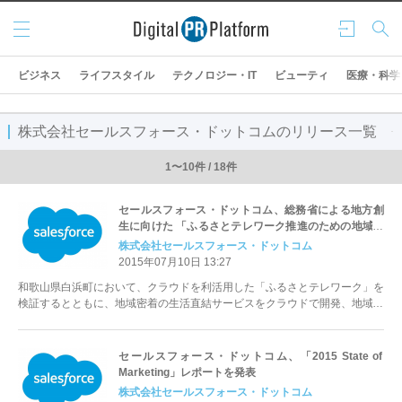
メニ
ログ
検索
ュー
イン
ビジネス
ライフスタイル
テクノロジー・IT
ビューティ
医療・科学
株式会社セールスフォース・ドットコムのリリース一覧
1〜10件 / 18件
セールスフォース・ドットコム、総務省による地方創
生に向けた 「ふるさとテレワーク推進のための地域実
証事業」に参画
株式会社セールスフォース・ドットコム
2015年07月10日 13:27
和歌山県白浜町において、クラウドを利活用した「ふるさとテレワーク」を
検証するとともに、地域密着の生活直結サービスをクラウドで開発、地域の
イノベーションを促進
セールスフォース・ドットコム、「2015 State of
Marketing」レポートを発表
株式会社セールスフォース・ドットコム