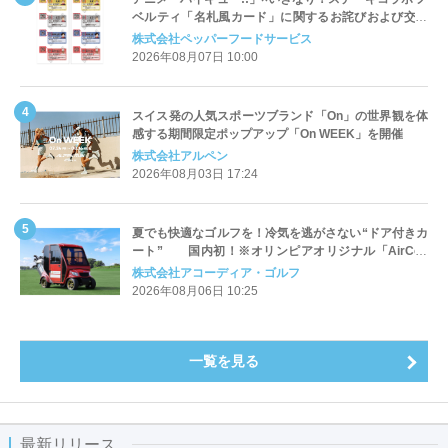
ベルティ「名札風カード」に関するお詫びおよび交換
対応についてのご案内
株式会社ペッパーフードサービス
2026年08月07日 10:00
スイス発の人気スポーツブランド「On」の世界観を体
感する期間限定ポップアップ「On WEEK」を開催
株式会社アルペン
2026年08月03日 17:24
夏でも快適なゴルフを！冷気を逃がさない“ドア付きカ
ート” 国内初！※オリンピアオリジナル「AirCon
Cart（エアコンカート）」導入 | アコーディア・ゴ
株式会社アコーディア・ゴルフ
ルフ
2026年08月06日 10:25
一覧を見る
最新リリース