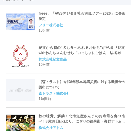
freee、「AWSデジタル社会実現ツアー2026」に参画
決定
フリー株式会社
10分前
紀文から初の“犬も食べられるおせち”が登場 『紀文
withわんちゃんおせち「いっしょにごはん 結福-ゆい
ふく-」』
株式会社紀文食品
10分前
【森トラスト】令和8年熊本地震災害に対する義援金の
拠出について
森トラスト株式会社
1時間前
秋の味覚、解禁！北海道産さんまのお寿司を食べ比
べ！8月18日(火)より、にぎりの徳兵衛・海鮮アトム全
店で販売スタート！
株式会社アトム