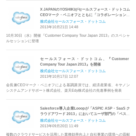
X JAPANのYOSHIKIがセールスフォース・ドットコム
CEOマーク・ベニオフとともに「コラボレーション・
イノベーション・起業家精神・社会貢献」をテーマに
株式会社セールスフォース・ドットコム
対談・演奏予定
2013年10月21日 14:48
10月30日（水）開催『Customer Company Tour Japan 2013』のスペシャ
ルセッションに登壇
セールスフォース・ドットコム、『Customer
Company Tour Japan 2013』を開催
株式会社セールスフォース・ドットコム
2013年10月17日 12:07
会長兼CEOマーク・ベニオフによる基調講演では、経済産業省、キヤノン
システムアンドサポート株式会社、楽天Edy株式会社の先進事例を発表
Salesforce導入企業Looopが「ASPIC ASP・SaaS ク
ラウドアワード 2013」においてユーザ部門の「ベスト
環境貢献賞」を受賞
株式会社セールスフォース・ドットコム
2013年09月20日 11:49
複数のクラウドサービスを活用した業務効率向上と自社事業の環境への貢献