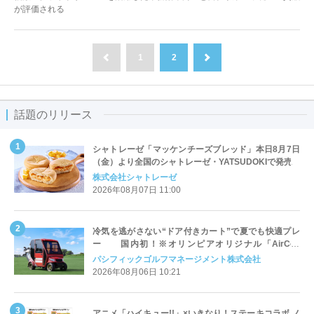
が評価される
1
2
前へ
次へ
話題のリリース
シャトレーゼ「マッケンチーズブレッド」本日8月7日
（金）より全国のシャトレーゼ・YATSUDOKIで発売
株式会社シャトレーゼ
2026年08月07日 11:00
冷気を逃がさない“ドア付きカート”で夏でも快適プレ
ー 国内初！※オリンピアオリジナル「AirCon
Cart（エアコンカート）」導入 | ＰＧＭ
パシフィックゴルフマネージメント株式会社
2026年08月06日 10:21
アニメ「ハイキュー!!」×いきなり！ステーキコラボ ノ