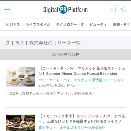
メニ
ログ
検索
ュー
イン
ビジネス
ライフスタイル
テクノロジー・IT
ビューティ
医療・科学
森トラスト株式会社のリリース一覧
51〜60件 / 506件
【コートヤード・バイ・マリオット 新大阪ステーショ
ン】Summer Dinner Course Kansai Excursion 「京
都 美山、西陣、上賀茂 プライム セレクション」を発
コートヤード・バイ・マリオット 新大阪ステーション
売
2026年05月25日 14:00
～第2弾は京都で出会った食材とアメリカン料理を融合～
【スカルペッタ東京】カジュアルランチの、その先
へ。 上質なひとときを提案するNY発モダンイタリア
ン、 6月2日（火）よりランチ営業スタート
森トラスト・ホテルズ＆リゾーツ株式会社