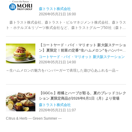
森トラスト株式会社
2026年05月21日 16:00
森トラスト株式会社、森トラスト・ビルマネジメント株式会社、森トラス
ト・ホテルズ＆リゾーツ株式会社など、森トラストグループ50社（森トラ
スト、連結対象子会社44社、持分法...
【コートヤード・バイ・マリオット 新大阪ステーショ
ン】夏限定！前菜の定番“生ハムメロン”をハンバーガ
ーに「JAMÓN SERRANO & MELON BURGER」を発
コートヤード・バイ・マリオット 新大阪ステーション
売
2026年05月21日 14:00
～生ハムメロンの魅力をハンバーガーで表現した遊び心あふれる一品～
【GGCo.】柑橘とハーブが彩る、夏のブレッドコレク
ション 夏限定商品が2026年6月1日（月）より登場
森トラスト株式会社
2026年05月21日 11:07
Citrus & Herb — Green Summer —