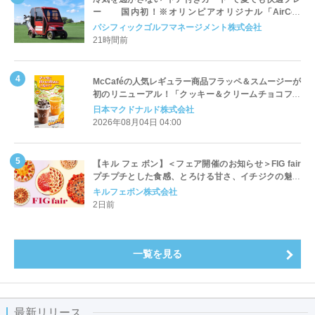
ー 国内初！※オリンピアオリジナル「AirCon
Cart（エアコンカート）」導入 | ＰＧＭ
パシフィックゴルフマネージメント株式会社
21時間前
McCaféの人気レギュラー商品フラッペ＆スムージーが
初のリニューアル！「クッキー＆クリームチョコフラ
ッペ」「マンゴースムージー」8月5日（水）から販売
日本マクドナルド株式会社
開始
2026年08月04日 04:00
【キル フェ ボン】＜フェア開催のお知らせ＞FIG fair
プチプチとした食感、とろける甘さ、イチジクの魅力
をたっぷりと。新作を含め、イチジク尽くしの全4種が
キルフェボン株式会社
登場8月20日（木）スタート
2日前
一覧を見る
最新リリース