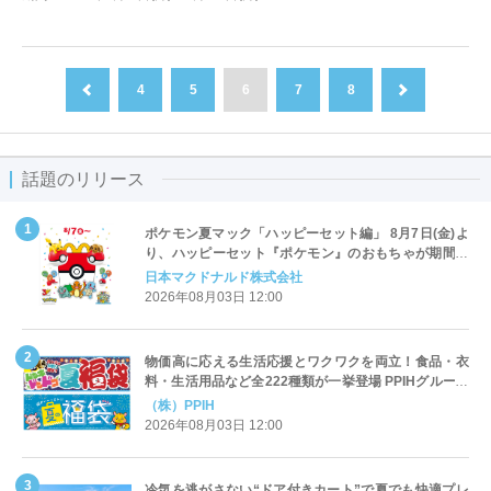
4
5
6
7
8
前へ
次へ
話題のリリース
ポケモン夏マック「ハッピーセット編」 8月7日(金)よ
り、ハッピーセット『ポケモン』のおもちゃが期間限
定登場
日本マクドナルド株式会社
2026年08月03日 12:00
物価高に応える生活応援とワクワクを両立！食品・衣
料・生活用品など全222種類が一挙登場 PPIHグループ
「夏福袋」＆セール 8月6日(木)より順次スタート
（株）PPIH
2026年08月03日 12:00
冷気を逃がさない“ドア付きカート”で夏でも快適プレ