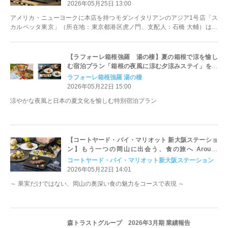
2026年05月25日 13:00
アメリカ・ニューヨークに本店を持つモダンイタリアンのアジア1号店「ス
カルペッタ東京」（所在地：東京都港区虎ノ門、支配人：石橋 大輔）は、
2026年6月2日（火）より、ラン...
【ラフォーレ箱根強羅 湯の棲】夏の箱根で涼を愉し
む宿泊プラン「箱根の夜風に涼む夕涼みステイ」を発
売
ラフォーレ箱根強羅 湯の棲
2026年05月22日 15:00
涼やかな夜風と日本の夏文化を愉しむ特別宿泊プラン
【コートヤード・バイ・マリオット 新大阪ステーショ
ン】もう一つの岡山に出会う、食の旅へ Around
Japan vol.28 「Discover Okayama」を発売
コートヤード・バイ・マリオット新大阪ステーション
2026年05月22日 14:01
～ 果実だけではない、岡山の奥深い食の魅力をコースで表現 ～
森トラストグループ 2026年3月期 業績報告