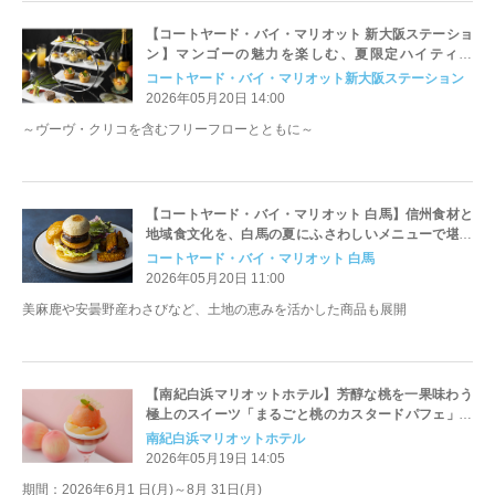
【コートヤード・バイ・マリオット 新大阪ステーショ
ン】マンゴーの魅力を楽しむ、夏限定ハイティー
「MANGO LILT(マンゴー リルト)」を発売
コートヤード・バイ・マリオット新大阪ステーション
2026年05月20日 14:00
～ヴーヴ・クリコを含むフリーフローとともに～
【コートヤード・バイ・マリオット 白馬】信州食材と
地域食文化を、白馬の夏にふさわしいメニューで堪能
信州の郷土食“おやき”を大胆にアレンジ「信州おやき
コートヤード・バイ・マリオット 白馬
バーガー」を発売
2026年05月20日 11:00
美麻鹿や安曇野産わさびなど、土地の恵みを活かした商品も展開
【南紀白浜マリオットホテル】芳醇な桃を一果味わう
極上のスイーツ「まるごと桃のカスタードパフェ」を
発売
南紀白浜マリオットホテル
2026年05月19日 14:05
期間：2026年6月1 日(月)～8月 31日(月)