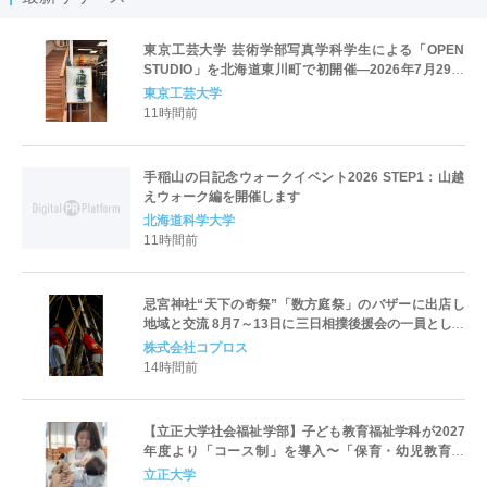
東京工芸大学 芸術学部写真学科学生による「OPEN
STUDIO」を北海道東川町で初開催―2026年7月29日
（水）から8月23日（日）―
東京工芸大学
11時間前
手稲山の日記念ウォークイベント2026 STEP1：山越
えウォーク編を開催します
北海道科学大学
11時間前
忌宮神社“天下の奇祭”「数方庭祭」のバザーに出店し
地域と交流 8月7～13日に三日相撲後援会の一員として
参加
株式会社コプロス
14時間前
【立正大学社会福祉学部】子ども教育福祉学科が2027
年度より「コース制」を導入〜「保育・幼児教育」
「初等教育」「子ども心理」の3コースを新設し、目指
立正大学