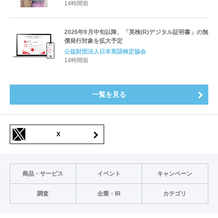
すキャリアと学びを明確化〜
14時間前
2026年9月中旬以降、「英検(R)デジタル証明書」の無
償発行対象を拡大予定
公益財団法人日本英語検定協会
14時間前
一覧を見る
X
商品・サービス
イベント
キャンペーン
調査
企業・IR
カテゴリ