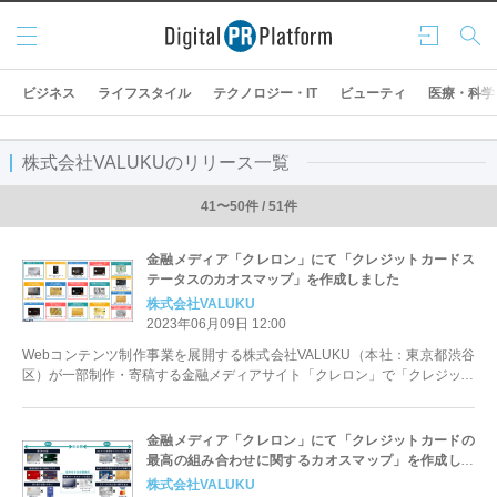
メニ
ログ
検索
ュー
イン
ビジネス
ライフスタイル
テクノロジー・IT
ビューティ
医療・科学
株式会社VALUKUのリリース一覧
41〜50件 / 51件
金融メディア「クレロン」にて「クレジットカードス
テータスのカオスマップ」を作成しました
株式会社VALUKU
2023年06月09日 12:00
Webコンテンツ制作事業を展開する株式会社VALUKU（本社：東京都渋谷
区）が一部制作・寄稿する金融メディアサイト「クレロン」で「クレジット
カードステータスのカオスマップ...
金融メディア「クレロン」にて「クレジットカードの
最高の組み合わせに関するカオスマップ」を作成しま
した
株式会社VALUKU