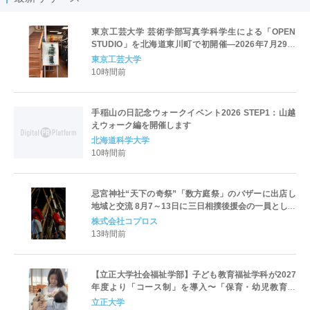
東京工芸大学 芸術学部写真学科学生による「OPEN
STUDIO」を北海道東川町で初開催―2026年7月29日
（水）から8月23日（日）―
東京工芸大学
10時間前
手稲山の日記念ウォークイベント2026 STEP1：山越
えウォーク編を開催します
北海道科学大学
10時間前
忌宮神社“天下の奇祭”「数方庭祭」のバザーに出店し
地域と交流 8月7～13日に三日相撲後援会の一員として
参加
株式会社コプロス
13時間前
【立正大学社会福祉学部】子ども教育福祉学科が2027
年度より「コース制」を導入〜「保育・幼児教育」
「初等教育」「子ども心理」の3コースを新設し、目指
立正大学