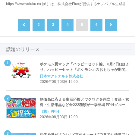
https://www.valuku.co.jp/ ］は、株式会社Fluxが提供するナノバブル生成器...
2
3
4
5
6
前へ
次へ
話題のリリース
ポケモン夏マック「ハッピーセット編」 8月7日(金)よ
り、ハッピーセット『ポケモン』のおもちゃが期間限
定登場
日本マクドナルド株式会社
2026年08月03日 12:00
物価高に応える生活応援とワクワクを両立！食品・衣
料・生活用品など全222種類が一挙登場 PPIHグループ
「夏福袋」＆セール 8月6日(木)より順次スタート
（株）PPIH
2026年08月03日 12:00
冷気を逃がさない“ドア付きカート”で夏でも快適プレ