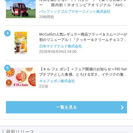
ー 国内初！※オリンピアオリジナル「AirCon
Cart（エアコンカート）」導入 | ＰＧＭ
パシフィックゴルフマネージメント株式会社
20時間前
McCaféの人気レギュラー商品フラッペ＆スムージーが
初のリニューアル！「クッキー＆クリームチョコフラ
ッペ」「マンゴースムージー」8月5日（水）から販売
日本マクドナルド株式会社
開始
2026年08月04日 04:00
【キル フェ ボン】＜フェア開催のお知らせ＞FIG fair
プチプチとした食感、とろける甘さ、イチジクの魅力
をたっぷりと。新作を含め、イチジク尽くしの全4種が
キルフェボン株式会社
登場8月20日（木）スタート
2日前
一覧を見る
最新リリース