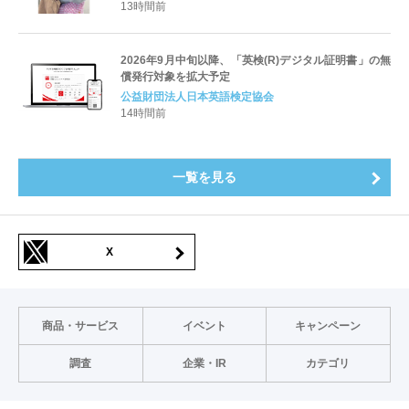
すキャリアと学びを明確化〜
13時間前
2026年9月中旬以降、「英検(R)デジタル証明書」の無
償発行対象を拡大予定
公益財団法人日本英語検定協会
14時間前
一覧を見る
X
商品・サービス
イベント
キャンペーン
調査
企業・IR
カテゴリ