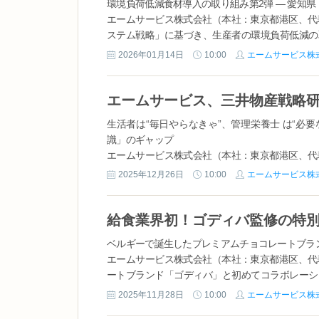
環境負荷低減食材導入の取り組み第2弾 — 愛知県
エームサービス株式会社（本社：東京都港区、代
ステム戦略」に基づき、生産者の環境負荷低減の
ベル（以下、「みえるらべる」）」を取得した碧南産
2026年01月14日
10:00
エームサービス株
生活者は“毎日やらなきゃ”、管理栄養士 は“必要
識」のギャップ
エームサービス株式会社（本社：東京都港区、代
ドットミー、株式会社博報堂 生活者発想技術研
2025年12月26日
10:00
エームサービス株
続けられる新たな習慣づくりを目指して「インナー
給食業界初！ゴディバ監修の特
ベルギーで誕生したプレミアムチョコレートブラ
エームサービス株式会社（本社：東京都港区、代
ートブランド「ゴディバ」と初めてコラボレーション
員食堂や学生食堂など当社グループ（エームサービ
2025年11月28日
10:00
エームサービス株