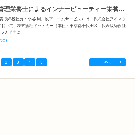
Tokyo Beauty Week2025で当社管理栄養士によるインナービューティー栄養セミナーを開催
表取締役社長：小谷 周、以下エームサービス）は、株式会社アイスタ
ek2025において、株式会社ドットミー（本社：東京都千代田区、代表取締役社
カド内に...
式会社
2
3
4
5
次へ