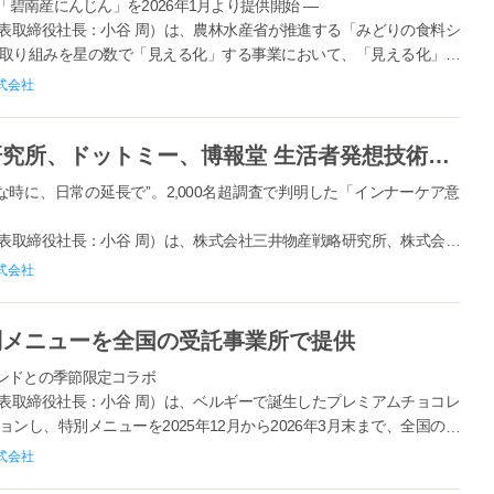
「碧南産にんじん」を2026年1月より提供開始 —
表取締役社長：小谷 周）は、農林水産省が推進する「みどりの食料シ
取り組みを星の数で「見える化」する事業において、「見える化」ラ
にんじん「へきなん美人」を、20...
式会社
エームサービス、三井物産戦略研究所、ドットミー、博報堂 生活者発想技術研究所の4社で 「インナーケアに関する意識調査」を共同実施
な時に、日常の延長で”。2,000名超調査で判明した「インナーケア意
表取締役社長：小谷 周）は、株式会社三井物産戦略研究所、株式会社
究所の4社で、インナーケア領域における生活者理解を深め、無理なく
式会社
ケアに関する意識調査...
別メニューを全国の受託事業所で提供
ンドとの季節限定コラボ
表取締役社長：小谷 周）は、ベルギーで誕生したプレミアムチョコレ
し、特別メニューを2025年12月から2026年3月末まで、全国の社
ス株式会社および...
式会社