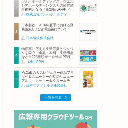
ツルハホールディングス、ウエル
シアホールディングスとの経営統
合後初となる「第26回JAPANドラ
ッグストアショー」に出展
株式会社ツルハホールディングス
日本製鉄 2026年夏季における勤
務施策および節電施策について
日本製鉄株式会社
物価高に応える生活応援とワクワ
クを両立！食品・衣料・生活用品
など全222種類が一挙登場 PPIHグ
ループ「夏福袋」＆セール 8月6日
（株）PPIH
(木)より順次スタート
McCaféの人気レギュラー商品フラ
ッペ＆スムージーが初のリニュー
アル！「クッキー＆クリームチョ
コフラッペ」「マンゴースムージ
日本マクドナルド株式会社
ー」8月5日（水）から販売開始
一覧を見る