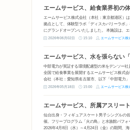
エームサービス株式会社（本社：東京都港区）は、
拠点として、体験型ラボ「ディスカバリーラボ」を
にグランドオープンいたしました。 本施設は、エーム
2026年06月02日
15:10
エームサービス株
エームサービス、水を張らない
中部電力が実証する環境配慮型の米をデンソー社
全国で給食事業を展開するエームサービス株式会
会社（本社：愛知県名古屋市、以下「中部電力」
し、受託運営する株式会社デンソー（本社：愛知県刈
2026年05月18日
15:00
エームサービス株
仙台出身・フィギュアスケート男子シングルの佐
催。フリープログラム「火の鳥」と水族館パフォ
2026年4月8日（水）～4月24日（金）の期