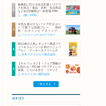
物価高に応える生活応援とワクワ
クを両立！食品・衣料・生活用品
など全222種類が一挙登場 PPIHグ
ループ「夏福袋」＆セール 8月6日
（株）PPIH
(木)より順次スタート
冷気を逃がさない“ドア付きカー
ト”で夏でも快適プレー 国内
初！※オリンピアオリジナル
「AirCon Cart（エアコンカー
パシフィックゴルフマネージメント株式会社
ト）」導入 | ＰＧＭ
McCaféの人気レギュラー商品フラ
ッペ＆スムージーが初のリニュー
アル！「クッキー＆クリームチョ
コフラッペ」「マンゴースムージ
日本マクドナルド株式会社
ー」8月5日（水）から販売開始
【キル フェ ボン】＜フェア開催の
お知らせ＞FIG fair プチプチとした
食感、とろける甘さ、イチジクの
魅力をたっぷりと。新作を含め、
キルフェボン株式会社
イチジク尽くしの全4種が登場8月
20日（木）スタート
一覧を見る
カテゴリ