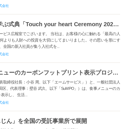
属し、世界で活躍する仙台出身のフィギュアスケーター佐藤 駿選手
式会社
 202...
500名が一堂に会し─色と体験で学ぶ式典「Touch your heart Ceremony 2026（入社式）」取材のご案内
ービス広報室でございます。 当社は、お客様の心に触れる「最高の人
何よりも人財への投資を大切にしてまいりました。その思いを形にす
、全国の新入社員が集う入社式を...
式会社
SuMPO×エームサービス 食事メニューのカーボンフットプリント表示プロジェクト -データ連携完了とアプリ機能提供開始のお知らせ-
表取締役社長：小谷 周、以下「エームサービス」）と、一般社団法人
区、代表理事：壁谷 武久、以下「SuMPO」）は、食事メニューのカ
示し、 生活...
式会社
んじん」を全国の受託事業所で展開