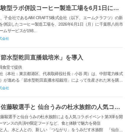
エームサービス、給食業界初の体験型ラボ併設コーヒー製造工場を6月1日にグランドオープン
子会社であるAIM CRAFTS株式会社（以下、エームクラフツ）の新
併設したコーヒー製造工場を、2026年6月1日（月）に千葉県八街市
サービスが198...
式会社
「節水型乾田直播栽培米」を導入
員食堂で提供
社（本社：東京都港区、代表取締役社長：小谷 周）は、中部電力株式
）が進める「節水型乾田直播水稲栽培」によって生産された米を購入
谷市）の社員食堂において、202...
式会社
エームサービス、所属アスリート佐藤駿選手と 仙台うみの杜水族館の人気コラボイベント第３弾を食でサポート
藤駿選手と仙台うみの杜水族館による人気コラボイベント第3弾を開
ーマンスの共演や限定フードなど、食と体験で魅力を発信
間、海と人、水と人との、新しい「つながり」をうみだす水族館 『仙台う