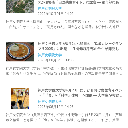
スが環境省「自然共生サイト」に認定 ― 都市部にあり
ながらも希少な動植物が生息する貴重な緑地として高
神戸女学院大学
く評価
2025年10月01日 14:05
神戸女学院大学の岡田山キャンパス（兵庫県西宮市）がこのたび、環境省の
「自然共生サイト」として認定された。同大などを運営する学校法人神戸女
学院（理事長：立石浩一）では「...
神戸女学院大学が8月24・25日の「宝塚カレーグラン
プリ2025」に出場 ― 生命環境学部の学生が開発した
「チキンティッカマサラカレー」を出品
神戸女学院大学
2025年08月04日 08:05
神戸女学院大学（学長：中野敬一）生命環境学部食品基礎科学研究室の高岡
素子教授とゼミ生らは、宝塚阪急（兵庫県宝塚市）の特設催事場で開催され
る「宝塚カレーグランプリ202...
神戸女学院大学が6月23日に子ども向け食教育イベン
ト「『食』×『科学』体験」を開催 ― 大学生が考案し
たクイズと科学実験で、食を楽しく学ぶ
神戸女学院大学
2025年06月13日 14:05
神戸女学院大学（兵庫県西宮市／学長：中野敬一）は6月23日（月）、芦屋
市立精道こども園で「『食』×『科学』体験」を開催する。これは、芦屋市
との協定に基づいて行われる子...