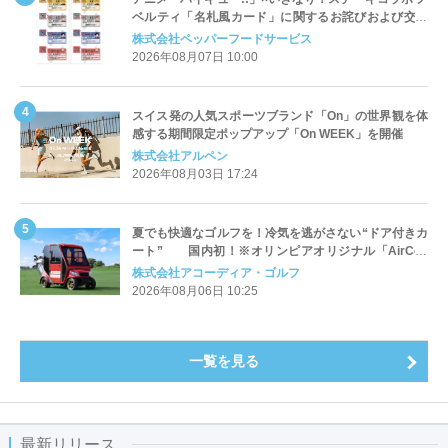
ベルティ「名札風カード」に関するお詫びおよび交換
対応についてのご案内
株式会社ペッパーフードサービス
2026年08月07日 10:00
スイス発の人気スポーツブランド「On」の世界観を体
感する期間限定ポップアップ「On WEEK」を開催
株式会社アルペン
2026年08月03日 17:24
夏でも快適なゴルフを！冷気を逃がさない“ドア付きカ
ート” 国内初！※オリンピアオリジナル「AirCon
Cart（エアコンカート）」導入 | アコーディア・ゴ
株式会社アコーディア・ゴルフ
ルフ
2026年08月06日 10:25
一覧を見る
最新リリース