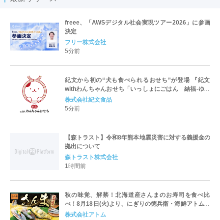
freee、「AWSデジタル社会実現ツアー2026」に参画
決定
フリー株式会社
5分前
紀文から初の“犬も食べられるおせち”が登場 『紀文
withわんちゃんおせち「いっしょにごはん 結福-ゆい
ふく-」』
株式会社紀文食品
5分前
【森トラスト】令和8年熊本地震災害に対する義援金の
拠出について
森トラスト株式会社
1時間前
秋の味覚、解禁！北海道産さんまのお寿司を食べ比
べ！8月18日(火)より、にぎりの徳兵衛・海鮮アトム全
店で販売スタート！
株式会社アトム