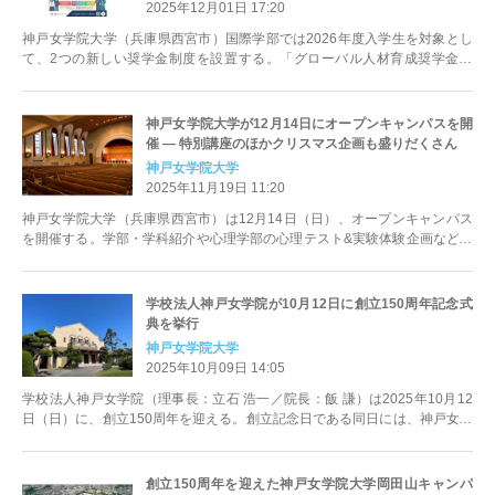
2025年12月01日 17:20
神戸女学院大学（兵庫県西宮市）国際学部では2026年度入学生を対象とし
て、2つの新しい奨学金制度を設置する。「グローバル人材育成奨学金制
度」は、入学前に取得した英語資...
神戸女学院大学が12月14日にオープンキャンパスを開
催 ― 特別講座のほかクリスマス企画も盛りだくさん
神戸女学院大学
2025年11月19日 11:20
神戸女学院大学（兵庫県西宮市）は12月14日（日）、オープンキャンパス
を開催する。学部・学科紹介や心理学部の心理テスト&実験体験企画などを
クリスマス仕様で行うほか、ク...
学校法人神戸女学院が10月12日に創立150周年記念式
典を挙行
神戸女学院大学
2025年10月09日 14:05
学校法人神戸女学院（理事長：立石 浩一／院長：飯 謙）は2025年10月12
日（日）に、創立150周年を迎える。創立記念日である同日には、神戸女学
院キャンパス（兵庫県...
創立150周年を迎えた神戸女学院大学岡田山キャンパ