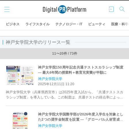
メニ
ログ
検索
ュー
イン
ビジネス
ライフスタイル
テクノロジー・IT
ビューティ
医療・科学
神戸女学院大学のリリース一覧
11〜20件 / 73件
神戸女学院150周年記念共通テストスカラシップ制度
― 最大4年間の授業料＋教育充実費が半額に
神戸女学院大学
2025年12月11日 11:20
神戸女学院大学（兵庫県西宮市）は2025年度入試から、「共通テストスカ
ラシップ制度」を導入している。この制度は、共通テストの得点率によって
2年間の授業料および教育充実...
神戸女学院大学国際学部が2026年度入学生を対象とし
た2つの奨学金制度を設置 ―「グローバル人材育成奨
学金制度」と「留学サポート制度」
神戸女学院大学