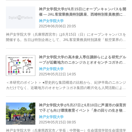
神戸女学院大学が6月15日にオープンキャンパスを開
催 ― JAL客室乗務員特別講座、西靖特別客員教授によ
る特別講義、生命環境学科サイエンス体験の3つの特別
神戸女学院大学
企画を用意
2025年06月06日 20:05
神戸女学院大学（兵庫県西宮市）は6月15日（日）にオープンキャンパスを
開催する。当日は特別企画として、JAL客室乗務員特別講座「航空業界のお
仕事」、毎日放送（MBS）...
神戸女学院大学の高木俊人専任講師らによる研究グル
ープが近畿地方のニホンジカとオオセンチコガネの集
団動態比較に基づく仮説を提唱 ― 奈良公園の宝石はシ
神戸女学院大学
カ集団の孤立・断片化によって生まれた！？
2025年05月22日 14:05
＜本研究のポイント＞ ●歴史的な集団構造の比較から、紀伊半島のニホンジ
カだけでなく、近畿地方のオオセンチコガネ集団の断片化も人間活動によっ
て形成された可能性が高い。 ...
神戸女学院大学が5月27日と6月10日に芦屋市の保育所
で子ども向け環境教育イベント「身の回りの生き物図
鑑を作ろう！」を開催
神戸女学院大学
2025年05月15日 08:05
神戸女学院大学（兵庫県西宮市／学長：中野敬一）生命環境学部生命環境学