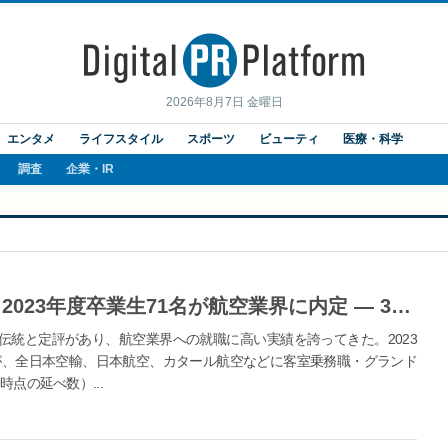
2026年8月7日 金曜日
エンタメ
ライフスタイル
スポーツ
ビューティ
医療・科学
調査
企業・IR
航空業界に強い神戸女学院大学！2023年度卒業生71名が航空業界に内定 ― 3月24日のオープンキャンパスでは卒業生による特別講座も
伝統と定評があり、航空業界への就職に高い実績を誇ってきた。2023
1名が、全日本空輸、日本航空、カタール航空などに客室乗務職・グランド
時点の延べ数）...