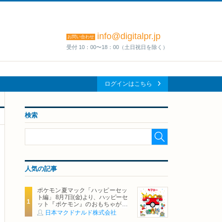
info@digitalpr.jp
お問い合わせ
受付 10：00〜18：00（土日祝日を除く）
ログインはこちら
検索
人気の記事
ポケモン夏マック「ハッピーセッ
ト編」 8月7日(金)より、ハッピーセ
ット『ポケモン』のおもちゃが期
間限定登場
日本マクドナルド株式会社