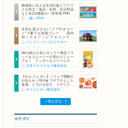
物価高に応える生活応援とワクワ
クを両立！食品・衣料・生活用品
など全222種類が一挙登場 PPIHグ
ループ「夏福袋」＆セール 8月6日
（株）PPIH
(木)より順次スタート
冷気を逃がさない“ドア付きカー
ト”で夏でも快適プレー 国内
初！※オリンピアオリジナル
「AirCon Cart（エアコンカー
パシフィックゴルフマネージメント株式会社
ト）」導入 | ＰＧＭ
McCaféの人気レギュラー商品フラ
ッペ＆スムージーが初のリニュー
アル！「クッキー＆クリームチョ
コフラッペ」「マンゴースムージ
日本マクドナルド株式会社
ー」8月5日（水）から販売開始
【キル フェ ボン】＜フェア開催の
お知らせ＞FIG fair プチプチとした
食感、とろける甘さ、イチジクの
魅力をたっぷりと。新作を含め、
キルフェボン株式会社
イチジク尽くしの全4種が登場8月
20日（木）スタート
一覧を見る
カテゴリ