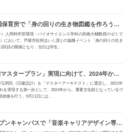
神戸女学院大学が10月24日に岩園保育所で「身の回りの生き物図鑑を作ろう！」を実施 -- 芦屋市との協働イベント2回目の開催、学生と児童が協力して生き物を探索
一）人間科学部環境・バイオサイエンス学科の高橋大輔教授のゼミで
屋市）において、芦屋市役所ほいく課との協働イベント「身の回りの生き
回目の開催となり、当日は学生...
神戸女学院が「キャンパス再整備マスタープラン」実現に向けて、2024年からキャンパス一部改修に着手 -- ヴォーリズ建築を未来に繋げ、市民に開かれた学び舎を目指す
弘明氏（日建設計）を「マスターアーキテクト」に選定し、2021年
れを実現する第一歩として、2024年から、重要文化財となっているヴ
修を行う。9月11日には...
神戸女学院大学が9月17日のオープンキャンパスで「音楽キャリアデザイン専攻」の特別講座「音楽を通して社会と関わる～舞台芸術制作編」を開催 -- 音楽学科に2024年4月開設予定の新専攻