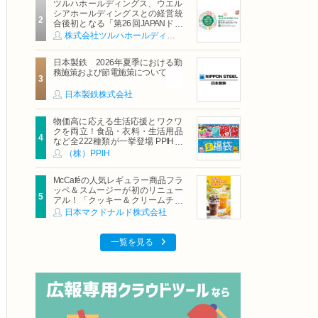
ツルハホールディングス、ウエル
シアホールディングスとの経営統
合後初となる「第26回JAPANドラ
ッグストアショー」に出展
株式会社ツルハホールディングス
日本製鉄 2026年夏季における勤
務施策および節電施策について
日本製鉄株式会社
物価高に応える生活応援とワクワ
クを両立！食品・衣料・生活用品
など全222種類が一挙登場 PPIHグ
ループ「夏福袋」＆セール 8月6日
（株）PPIH
(木)より順次スタート
McCaféの人気レギュラー商品フラ
ッペ＆スムージーが初のリニュー
アル！「クッキー＆クリームチョ
コフラッペ」「マンゴースムージ
日本マクドナルド株式会社
ー」8月5日（水）から販売開始
一覧を見る