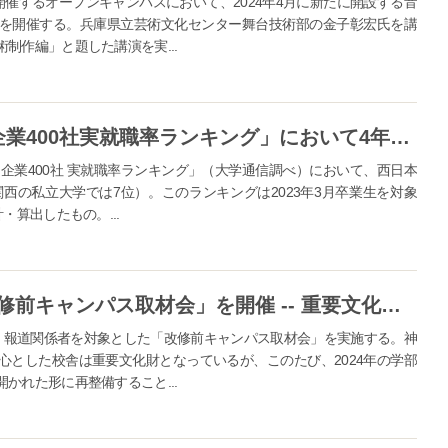
開催するオープンキャンパスにおいて、2024年4月に新たに開設する音
を開催する。兵庫県立芸術文化センター舞台技術部の金子彰宏氏を講
制作編」と題した講演を実...
神戸女学院大学が「2023年有名企業400社実就職率ランキング」において4年連続で西日本の私立女子大学1位に -- 関西私立大学では第7位、きめ細やかな就職支援体制の成果
名企業400社 実就職率ランキング」（大学通信調べ）において、西日本
西の私立大学では7位）。このランキングは2023年3月卒業生を対象
・算出したもの。...
神戸女学院大学が9月11日に「改修前キャンパス取材会」を開催 -- 重要文化財の校舎で知られる同大がキャンパスの一部改修を前に、街に開かれた新たな学び舎づくりについて考える
）、報道関係者を対象とした「改修前キャンパス取材会」を実施する。神
心とした校舎は重要文化財となっているが、このたび、2024年の学部
かれた形に再整備すること...