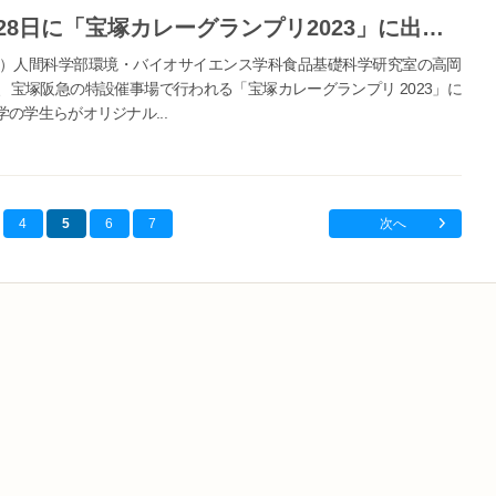
神戸女学院大学の学生が8月27・28日に「宝塚カレーグランプリ2023」に出場 -- 食品基礎科学研究室の高岡素子教授とゼミ生らがレトルトカレーとレシピを開発
）人間科学部環境・バイオサイエンス学科食品基礎科学研究室の高岡
）、宝塚阪急の特設催事場で行われる「宝塚カレーグランプリ 2023」に
の学生らがオリジナル...
4
5
6
7
次へ