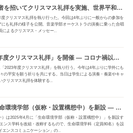
神戸女学院が4年ぶりに一般参加者を招いてクリスマス礼拝を実施、世界平和への祈りを共にする ― 150年近い歴史の中で初めてメディアにも礼拝の様子を公開
23年度クリスマス礼拝を執り行った。今回は4年ぶりに一般からの参加を
アにも礼拝の様子を公開。音楽学部オーケストラの演奏に乗った合唱
によるクリスマス・メッセー...
神戸女学院が12月22日に「2023年度クリスマス礼拝」を開催 ― コロナ禍以前の形式を回復、世界の平和とひとりひとりの健やかな歩みを祈って
に「2023年度クリスマス礼拝」を執り行う。今年は4年ぶりに学外にも
々の平安を願う祈りを共にする。当日は学生による演奏・奏楽やキャ
クリスマス礼拝を体験する...
神戸女学院大学が2025年4月に生命環境学部（仮称・設置構想中）を新設 ― 環境科学・生命科学・情報科学・サイエンスコミュニケーションの4分野を柱とした学びを提供
）は2025年4月に「生命環境学部（仮称・設置構想中）」を新設す
エンス学科を改組・改称するもので、生命環境学科（定員80名）を設
エンスコミュニケーション」の...