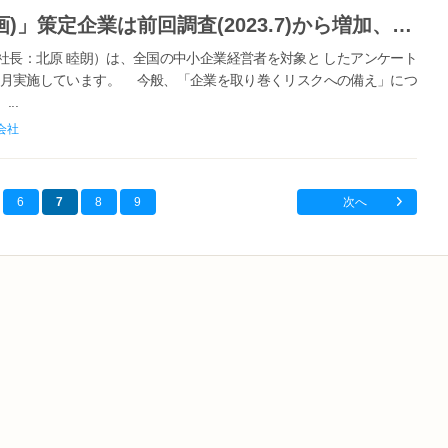
【大同生命】「BCP(事業継続計画)」策定企業は前回調査(2023.7)から増加、想定しているリスクは「地震」が最多、南海トラフ地震への懸念が影響か ～中小企業調査「大同生命サーベイ」7月レポート ～
長：北原 睦朗）は、全国の中小企業経営者を対象と したアンケート
ら毎月実施しています。 今般、「企業を取り巻くリスクへの備え」につ
..
会社
6
7
8
9
次へ