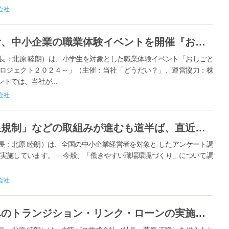
会社
【大同生命】未来の経営者を育む、中小企業の職業体験イベントを開催『おしごと体験はどうだい？ ～ こどもと中小企業をつなぐプロジェクト２０２４ ～ 』
長：北原 睦朗）は、小学生を対象とした職業体験イベント「おしごと
ロジェクト２０２４～」（主催：当社「どうだい？」、運営協力：株
ントでは、当社が...
会社
【大同生命】「時間外労働の上限規制」などの取組みが進むも道半ば、直近１年間でカスタマーハラスメントは約２割の企業で発生！～ 中小企業経営者アンケート「大同生命サーベイ」2024年8月度調査の公表 ～
長：北原 睦朗）は、全国の中小企業経営者を対象と したアンケート調
毎月実施しています。 今般、「働きやすい職場環境づくり」について調
会社
【大同生命】大阪ガス株式会社へのトランジション・リンク・ローンの実施について