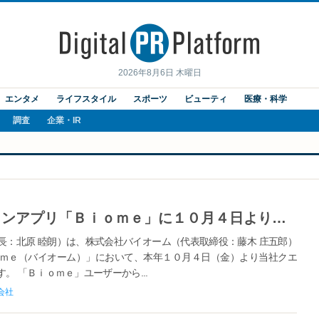
2026年8月6日 木曜日
エンタメ
ライフスタイル
スポーツ
ビューティ
医療・科学
調査
企業・IR
【大同生命】いきものコレクションアプリ「Ｂｉｏｍｅ」に１０月４日より当社独自クエスト「大同生命いきもの探し」を提供～野鳥や昆虫などのいきものを見つけクエスト達成を目指しながら、生物多様性保全に貢献～
長：北原 睦朗）は、株式会社バイオーム（代表取締役：藤木 庄五郎）
ｍｅ（バイオーム）」において、本年１０月４日（金）より当社クエ
 「Ｂｉｏｍｅ」ユーザーから...
会社