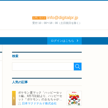
info@digitalpr.jp
お問い合わせ
受付 10：00〜18：00（土日祝日を除く）
ログインはこちら
検索
人気の記事
ポケモン夏マック「ハッピーセッ
ト編」 8月7日(金)より、ハッピーセ
ット『ポケモン』のおもちゃが期
間限定登場
日本マクドナルド株式会社