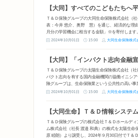
Ｔ＆Ｄ保険グループの大同生命保険株式会社（社
表：今井 悠介、奥野 慧）を通じ、経済的な理
月分の学習機会に相当する金額」※を寄付します。 ※
2024年10月01日
15:00
大同生命保険株式
【大同】「インパクト志向金融
Ｔ＆Ｄ保険グループの太陽生命保険株式会社（社
パクト志向を有する国内金融機関の協働イニシア
険グループは、生命保険業という公共性の高い事業を
2024年10月01日
15:00
大同生命保険株式
【大同生命】Ｔ＆Ｄ情報システ
Ｔ＆Ｄ保険グループの株式会社Ｔ＆Ｄホールディ
ム株式会社（社長 渡邉 和典）の株式を太陽生命
原 睦朗）より譲受し、2024年９月30日付でＴ＆Ｄ