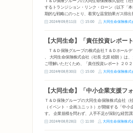
Ｔ＆Ｄ保険グループの大同生命保険株式会社（社
するトランジション・リンク・ローン（以下「本
期的な戦略にのっとり、着実な温室効果ガス排出量
2024年09月11日
15:00
大同生命保険株式
【大同生命】「責任投資レポー
Ｔ＆Ｄ保険グループの株式会社Ｔ＆Ｄホールディン
、 大同生命保険株式会社（社長 北原 睦朗 ）は
ご理解いただくため、「責任投資レポート ２０２４
2024年08月30日
15:00
大同生命保険株式
Ｔ＆Ｄ保険グループの大同生命保険株式会社（社
（イベント・企画ユニット）が開催する「中小
す。 企業規模を問わず、人手不足が深刻な経営課題
2024年08月28日
11:00
大同生命保険株式