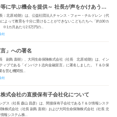
【大同】すべてのこどもたちへ平等に学ぶ機会を提供～ 社長が声をかけあうサイト「どうだい？」を通じた社会貢献 ～
長：北原 睦朗）は、公益社団法人チャンス・フォー・チルドレン（代
由によって教育を十分に受けることができないこどもたちへ「約100カ
1カ月あたり2.5万円の...
会社
宣言」への署名
長 副島 直樹）、大同生命保険株式会社（社長 北原 睦朗）は、イン
ティブである「インパクト志向金融宣言」に署名しました。 Ｔ＆Ｄ保
営む機関投...
会社
ム株式会社の直接保有子会社化について
ングス（社長 森山 昌彦）は、間接保有子会社であるＴ＆Ｄ情報システ
保険株式会社（社長 副島 直樹）および大同生命保険株式会社（社長 北
情報システム株...