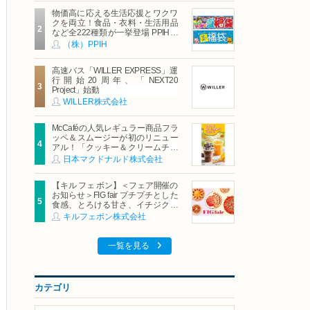
物価高に応える生活応援とワクワ
クを両立！食品・衣料・生活用品
など全222種類が一挙登場 PPIHグ
ループ「夏福袋」＆セール 8月6日
（株）PPIH
(木)より順次スタート
高速バス「WILLER EXPRESS」運
行開始20周年、「NEXT20
Project」始動
WILLER株式会社
McCaféの人気レギュラー商品フラ
ッペ＆スムージーが初のリニュー
アル！「クッキー＆クリームチョ
コフラッペ」「マンゴースムージ
日本マクドナルド株式会社
ー」8月5日（水）から販売開始
【キル フェ ボン】＜フェア開催の
お知らせ＞FIG fair プチプチとした
食感、とろける甘さ、イチジクの
魅力をたっぷりと。新作を含め、
キルフェボン株式会社
イチジク尽くしの全4種が登場8月
20日（木）スタート
一覧を見る
カテゴリ