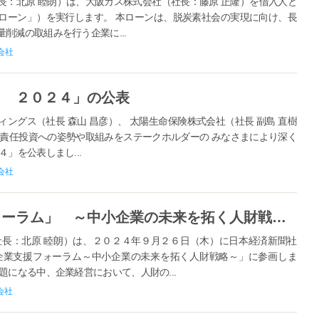
長：北原 睦朗）は、大阪ガス株式会社（社長：藤原 正隆）を借入人と
ローン」）を実行します。 本ローンは、脱炭素社会の実現に向け、長
削減の取組みを行う企業に...
会社
ト ２０２４」の公表
グス（社長 森山 昌彦）、 太陽生命保険株式会社（社長 副島 直樹
、 責任投資への姿勢や取組みをステークホルダーの みなさまにより深く
」を公表しまし...
会社
【大同生命】「中小企業支援フォーラム」 ～中小企業の未来を拓く人財戦略～ に参画＜２０２４年９月２６日（木）１３時半～１７時 オンライン開催＞
長：北原 睦朗）は、２０２４年９月２６日（木）に日本経済新聞社
企業支援フォーラム～中小企業の未来を拓く人財戦略～」に参画しま
になる中、企業経営において、人財の...
会社