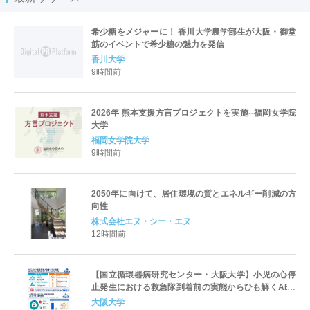
希少糖をメジャーに！ 香川大学農学部生が大阪・御堂
筋のイベントで希少糖の魅力を発信
香川大学
9時間前
2026年 熊本支援方言プロジェクトを実施--福岡女学院
大学
福岡女学院大学
9時間前
2050年に向けて、居住環境の質とエネルギー削減の方
向性
株式会社エヌ・シー・エヌ
12時間前
【国立循環器病研究センター・大阪大学】小児の心停
止発生における救急隊到着前の実態からひも解くAED
パッド装着と良好な神経学的転帰との関連性
大阪大学