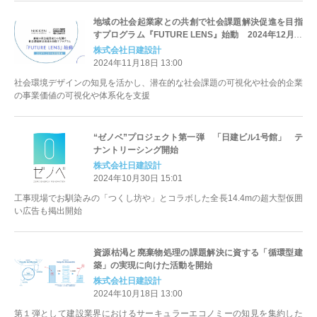
地域の社会起業家との共創で社会課題解決促進を目指
すプログラム『FUTURE LENS』始動 2024年12月中
旬募集開始
株式会社日建設計
2024年11月18日 13:00
社会環境デザインの知見を活かし、潜在的な社会課題の可視化や社会的企業
の事業価値の可視化や体系化を支援
“ゼノベ”プロジェクト第一弾 「日建ビル1号館」 テ
ナントリーシング開始
株式会社日建設計
2024年10月30日 15:01
工事現場でお馴染みの「つくし坊や」とコラボした全長14.4mの超大型仮囲
い広告も掲出開始
資源枯渇と廃棄物処理の課題解決に資する「循環型建
築」の実現に向けた活動を開始
株式会社日建設計
2024年10月18日 13:00
第１弾として建設業界におけるサーキュラーエコノミーの知見を集約した