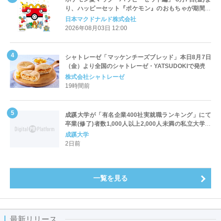
り、ハッピーセット『ポケモン』のおもちゃが期間限
定登場
日本マクドナルド株式会社
2026年08月03日 12:00
シャトレーゼ「マッケンチーズブレッド」本日8月7日
（金）より全国のシャトレーゼ・YATSUDOKIで発売
株式会社シャトレーゼ
19時間前
成蹊大学が「有名企業400社実就職ランキング」にて
卒業(修了)者数1,000人以上2,000人未満の私立大学で
全国第1位を獲得！～実就職率は26.5%（前年比＋
成蹊大学
4.3pt）に伸長、東京の私立大学でも10位にランクイン
2日前
～
一覧を見る
最新リリース