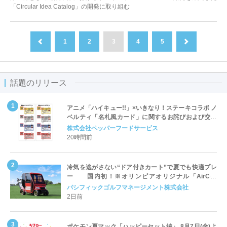
「Circular Idea Catalog」の開発に取り組む
1
2
3
4
5
前へ
次へ
話題のリリース
アニメ「ハイキュー!!」×いきなり！ステーキコラボ ノ
ベルティ「名札風カード」に関するお詫びおよび交換
対応についてのご案内
株式会社ペッパーフードサービス
20時間前
冷気を逃がさない“ドア付きカート”で夏でも快適プレ
ー 国内初！※オリンピアオリジナル「AirCon
Cart（エアコンカート）」導入 | ＰＧＭ
パシフィックゴルフマネージメント株式会社
2日前
ポケモン夏マック「ハッピーセット編」 8月7日(金)よ