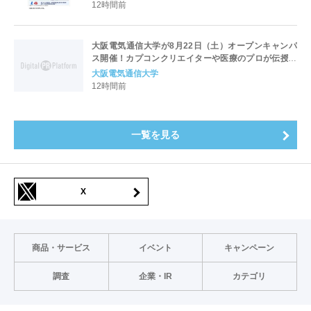
12時間前
大阪電気通信大学が8月22日（土）オープンキャンパ
ス開催！カプコンクリエイターや医療のプロが伝授！
未来を拓く特別講演を実施～「万博レガシーイベン
大阪電気通信大学
ト」会場と本学会場をフィジカルアバターでつなぐコ
12時間前
ラボ企画も開催～
一覧を見る
X
商品・サービス
イベント
キャンペーン
調査
企業・IR
カテゴリ