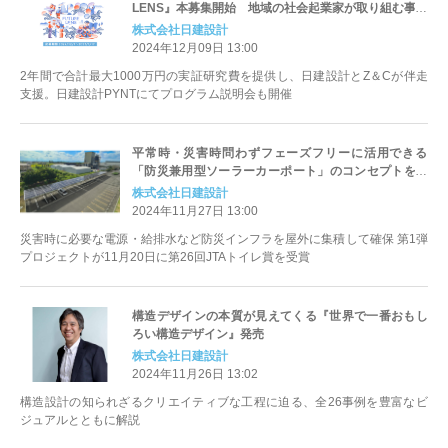
LENS』本募集開始 地域の社会起業家が取り組む事業
の価値をはかり/ひろめることで、まちの未来を創出
株式会社日建設計
2024年12月09日 13:00
2年間で合計最大1000万円の実証研究費を提供し、日建設計とZ＆Cが伴走
支援。日建設計PYNTにてプログラム説明会も開催
平常時・災害時問わずフェーズフリーに活用できる
「防災兼用型ソーラーカーポート」のコンセプトを実
現
株式会社日建設計
2024年11月27日 13:00
災害時に必要な電源・給排水など防災インフラを屋外に集積して確保 第1弾
プロジェクトが11月20日に第26回JTAトイレ賞を受賞
構造デザインの本質が見えてくる『世界で一番おもし
ろい構造デザイン』発売
株式会社日建設計
2024年11月26日 13:02
構造設計の知られざるクリエイティブな工程に迫る、全26事例を豊富なビ
ジュアルとともに解説