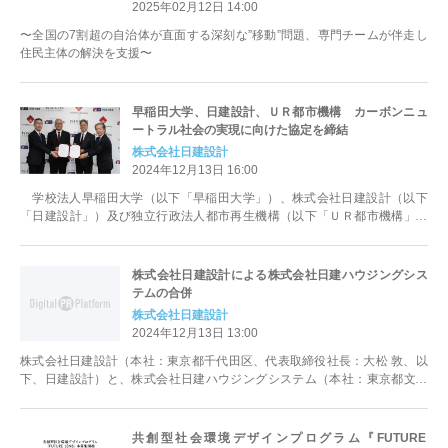
2025年02月12日 14:00
〜全国の7割超の自治体が直面する深刻な”移動”問題、専門チームが伴走し
住民主体の解決を支援〜
早稲田大学、日建設計、ＵＲ都市機構 カーボンニュ
ートラル社会の実現に向けた協定を締結
株式会社日建設計
2024年12月13日 16:00
学校法人早稲田大学（以下「早稲田大学」）、株式会社日建設計（以下
「日建設計」）及び独立行政法人都市再生機構（以下「ＵＲ都市機構」）
は、令和６年12月13日に「カーボンニ...
株式会社日建設計による株式会社日建ハウジングシス
テムの合併
株式会社日建設計
2024年12月13日 13:00
株式会社日建設計（本社：東京都千代田区、代表取締役社長：大松 敦、以
下、日建設計）と、株式会社日建ハウジングシステム（本社：東京都文京
区、代表取締役社長：宇佐見 博之、以...
共創型社会環境デザインプログラム『FUTURE