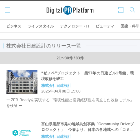
メニ
ログ
検索
ュー
イン
ビジネス
ライフスタイル
テクノロジー・IT
ビューティ
医療・科学
株式会社日建設計のリリース一覧
21〜30件 / 83件
“ゼノベ”プロジェクト 築57年の日建ビル1号館、環
境改修を竣工
株式会社日建設計
2025年04月08日 15:00
ー ZEB Readyを実現する「環境性能と投資経済性を両立した改修モデル」
を検証 ー
富山県黒部市発の地域共創事業「Community Driveプ
ロジェクト」 今春より、日本の各地域への「コミュ
ニティドライブプログラム」展開開始！
株式会社日建設計