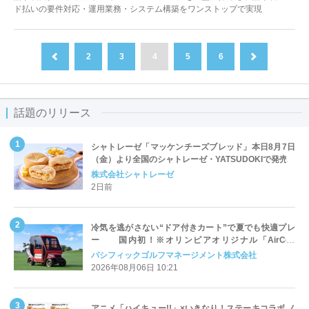
ド払いの要件対応・運用業務・システム構築をワンストップで実現
2
3
4
5
6
前へ
次へ
話題のリリース
シャトレーゼ「マッケンチーズブレッド」本日8月7日
（金）より全国のシャトレーゼ・YATSUDOKIで発売
株式会社シャトレーゼ
2日前
冷気を逃がさない“ドア付きカート”で夏でも快適プレ
ー 国内初！※オリンピアオリジナル「AirCon
Cart（エアコンカート）」導入 | ＰＧＭ
パシフィックゴルフマネージメント株式会社
2026年08月06日 10:21
アニメ「ハイキュー!!」×いきなり！ステーキコラボ ノ