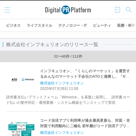
メニ
ログ
検索
ュー
イン
ビジネス
ライフスタイル
テクノロジー・IT
ビューティ
医療・科学
株式会社インフキュリオンのリリース一覧
31〜40件 / 112件
インフキュリオン、「くらしのマーケット」を運営す
るみんなのマーケット子会社のATOと連携し、「ATO
請求書カード払い」の提供開始
株式会社インフキュリオン
2025年07月28日 11:00
請求書支払いプラットフォーム「Winvoice」を基盤に採用し、 請求書カー
ド払いの要件対応・運用業務・システム構築をワンストップで実現
コード決済アプリ利用率が過去最高更新も、対面・非
対面で利用動向に二極化 若年層がコード決済アプリ・
デビットカード利用を牽引、クレジットカードはタッ
株式会社インフキュリオン