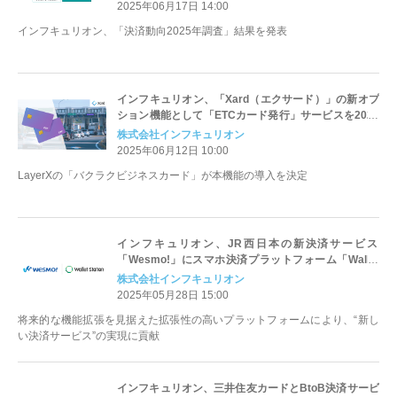
チ決済が主流へ
2025年06月17日 14:00
インフキュリオン、「決済動向2025年調査」結果を発表
インフキュリオン、「Xard（エクサード）」の新オプ
ション機能として「ETCカード発行」サービスを2025
年7月より提供開始
株式会社インフキュリオン
2025年06月12日 10:00
LayerXの「バクラクビジネスカード」が本機能の導入を決定
インフキュリオン、JR西日本の新決済サービス
「Wesmo!」にスマホ決済プラットフォーム「Wallet
Station」を提供
株式会社インフキュリオン
2025年05月28日 15:00
将来的な機能拡張を見据えた拡張性の高いプラットフォームにより、“新し
い決済サービス”の実現に貢献
インフキュリオン、三井住友カードとBtoB決済サービ