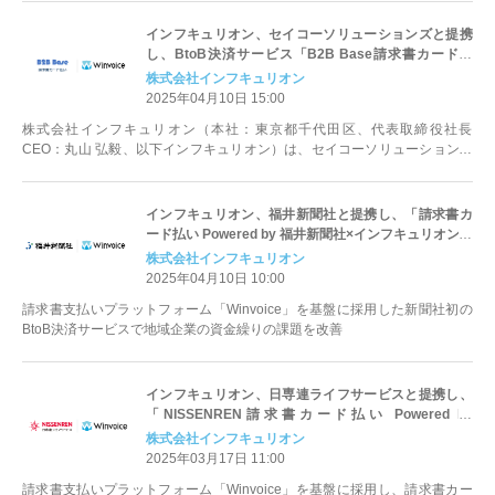
インフキュリオン、セイコーソリューションズと提携
し、BtoB決済サービス「B2B Base請求書カード払
い」の提供開始
株式会社インフキュリオン
2025年04月10日 15:00
株式会社インフキュリオン（本社：東京都千代田区、代表取締役社長
CEO：丸山 弘毅、以下インフキュリオン）は、セイコーソリューションズ
株式会社（本社：東京都中央区、代表取締...
インフキュリオン、福井新聞社と提携し、「請求書カ
ード払い Powered by 福井新聞社×インフキュリオン」
の提供開始
株式会社インフキュリオン
2025年04月10日 10:00
請求書支払いプラットフォーム「Winvoice」を基盤に採用した新聞社初の
BtoB決済サービスで地域企業の資金繰りの課題を改善
インフキュリオン、日専連ライフサービスと提携し、
「NISSENREN請求書カード払い Powered by
Winvoice」の提供開始
株式会社インフキュリオン
2025年03月17日 11:00
請求書支払いプラットフォーム「Winvoice」を基盤に採用し、請求書カー