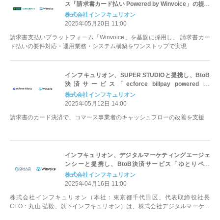
ス「請求書カード払い Powered by Winvoice」の提供
開始
株式会社インフキュリオン
2025年05月20日 11:00
請求書支払いプラットフォーム「Winvoice」を基盤に採用し、 請求書カー
ド払いの要件対応・運用業務・システム構築をワンストップで実現
インフキュリオン、SUPER STUDIOと提携し、BtoB
決済サービス「ecforce billpay powered by
Winvoice」を提供開始
株式会社インフキュリオン
2025年05月12日 14:00
請求書のカード決済で、コマース事業者のキャッシュフローの改善を支援
インフキュリオン、デジタルマーケティングエージェ
ンシーと提携し、BtoB決済サービス「ゆとりペイ
Powered by Winvoice」の提供開始
株式会社インフキュリオン
2025年04月16日 11:00
株式会社インフキュリオン（本社：東京都千代田区、代表取締役社長
CEO：丸山 弘毅、以下インフキュリオン）は、株式会社デジタルマーケテ
ィングエージェンシー株式会社（本社：東...