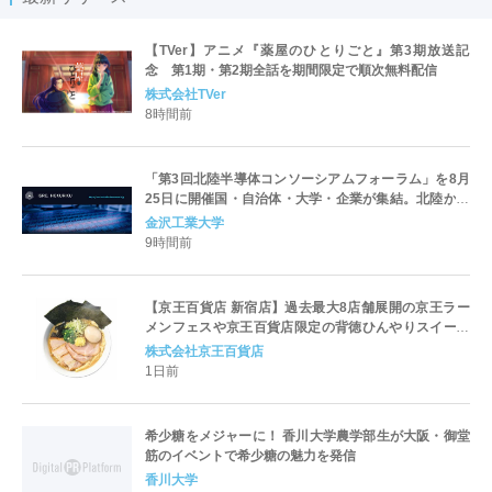
【TVer】アニメ『薬屋のひとりごと』第3期放送記
念 第1期・第2期全話を期間限定で順次無料配信
株式会社TVer
8時間前
「第3回北陸半導体コンソーシアムフォーラム」を8月
25日に開催国・自治体・大学・企業が集結。北陸から
世界に向けた半導体産業の発展とエコシステム形成を
金沢工業大学
議論
9時間前
【京王百貨店 新宿店】過去最大8店舗展開の京王ラー
メンフェスや京王百貨店限定の背徳ひんやりスイーツ
など、実演グルメが充実 過去最長21日間、計90店舗
株式会社京王百貨店
出店の 「大北海道展」
1日前
希少糖をメジャーに！ 香川大学農学部生が大阪・御堂
筋のイベントで希少糖の魅力を発信
香川大学