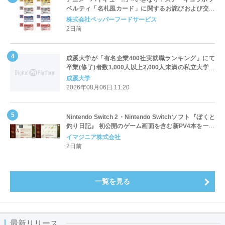
ベルティ「名札風カード」に関するお詫びおよび交換
対応についてのご案内
株式会社ペッパーフードサービス
2日前
成蹊大学が「有名企業400社実就職ランキング」にて
卒業(修了)者数1,000人以上2,000人未満の私立大学で
全国第1位を獲得！～実就職率は26.5%（前年比＋
成蹊大学
4.3pt）に伸長、東京の私立大学でも10位にランクイン
2026年08月06日 11:20
～
Nintendo Switch 2・Nintendo Switchソフト『ぼくと
釣り日記』 初公開のゲーム画面を含む新PV4本を一挙
公開！
イマジニア株式会社
2日前
一覧を見る
最新リリース